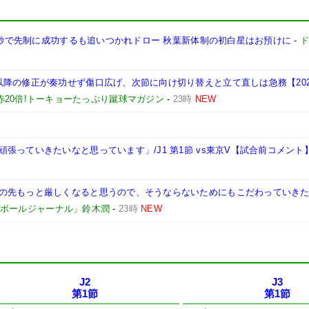
18秒で先制に成功するも追いつかれドロー 秋葉新体制の初白星はお預けに
-
降の修正が奏功せず傷口広げ、次節に向け切り替えと立て直しは急務【2026
赤20倍!トーキョーたっぷり蹴球マガジン
-
23時
NEW
張っていきたいなと思っています」/J1 第1節 vs東京V【試合前コメント
先もっと厳しくなると思うので、そうならないためにもこだわっていきたい」
ボールジャーナル」鈴木潤
-
23時
NEW
J2
J3
第1節
第1節