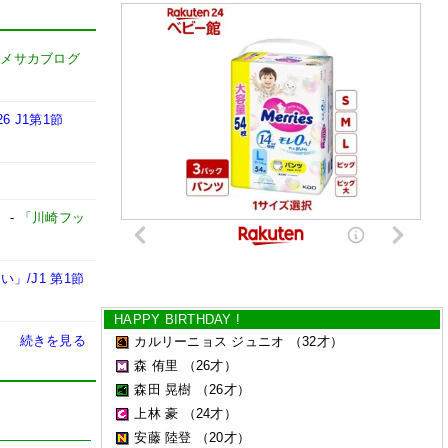
ドメサカブログ
 J1第1節
】
-
「川崎フッ
/J1 第1節
HAPPY BIRTHDAY !
続きを見る
カルリーニョス ジュニオ
（32才）
森 侑里
（26才）
森田 晃樹
（26才）
上林 豪
（24才）
安藤 陸登
（20才）