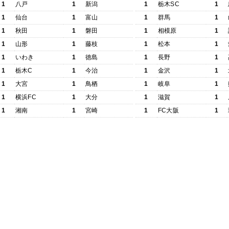
1
八戸
1
新潟
1
栃木SC
1
1
仙台
1
富山
1
群馬
1
1
秋田
1
磐田
1
相模原
1
1
山形
1
藤枝
1
松本
1
1
いわき
1
徳島
1
長野
1
1
栃木C
1
今治
1
金沢
1
1
大宮
1
鳥栖
1
岐阜
1
1
横浜FC
1
大分
1
滋賀
1
1
湘南
1
宮崎
1
FC大阪
1