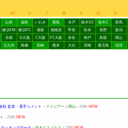
8
8/5
6
7
9
10
11
山形
福島
いわき
鹿島
水戸
栃木SC
栃木C
群馬
横浜FM
横浜FC
湘南
相模原
甲府
松本
長野
新潟
京都
G大阪
C大阪
FC大阪
奈良
神戸
鳥取
岡山
北九州
鳥栖
長崎
熊本
大分
宮崎
鹿児島
琉球
ソ大阪戦 監督・選手コメント
-
ファジアーノ岡山
-
23時
NEW
ャ
-
23時
NEW
屋】トラッキングデータ
-
清水エスパルス
-
23時
NEW