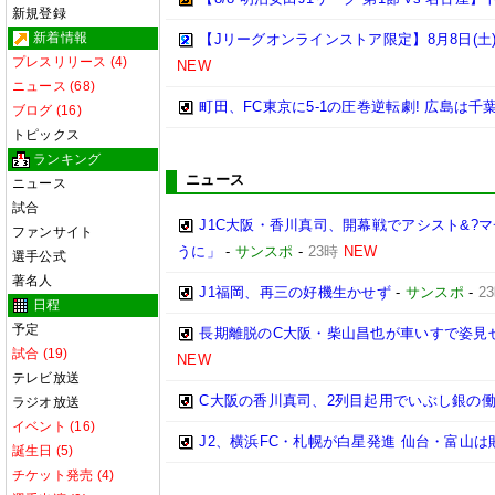
新規登録
新着情報
【Jリーグオンラインストア限定】8月8日(土)
プレスリリース (4)
NEW
ニュース (68)
町田、FC東京に5-1の圧巻逆転劇! 広島は千
ブログ (16)
トピックス
ランキング
ニュース
ニュース
試合
J1C大阪・香川真司、開幕戦でアシスト&
ファンサイト
うに」
-
サンスポ
-
23時
NEW
選手公式
著名人
J1福岡、再三の好機生かせず
-
サンスポ
-
2
日程
予定
長期離脱のC大阪・柴山昌也が車いすで姿見せ
試合 (19)
NEW
テレビ放送
C大阪の香川真司、2列目起用でいぶし銀の働
ラジオ放送
イベント (16)
J2、横浜FC・札幌が白星発進 仙台・富山は
誕生日 (5)
チケット発売 (4)