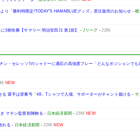
より「勝利時限定!TODAY'S HAMABLUEグッズ」受注販売のお知らせ
-
横
葉に3発快勝【サマリー:明治安田J1 第1節】
-
Jリーグ
-
22時
?マチン・セレッソ?のシャドーに適応の高強度プレー「どんなポジションでも
3時
NEW
る 選手は背番号「48」Tシャツで入場、サポーターがチャント届ける
-
サ
き マチン監督初陣飾る
-
日本経済新聞
-
23時
NEW
敗れる
-
日本経済新聞
-
23時
NEW