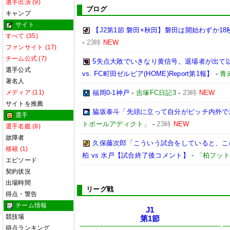
選手出演 (9)
ブログ
キャンプ
サイト
【J2第1節 磐田×秋田】磐田は開始わずか
すべて (35)
-
23時
NEW
ファンサイト (17)
チーム公式 (7)
5失点大敗でいきなり黄信号。退場者が出て以
選手公式
vs. FC町田ゼルビア(HOME)Report第1報】
-
青
著名人
メディア (11)
福岡0-1神戸
-
吉塚FC日記3
-
23時
NEW
サイトを推薦
脇坂泰斗「先頭に立って自分がピッチ内外で頑
選手
トボールアディクト」
-
23時
NEW
選手名鑑 (8)
故障者
久保藤次郎「こういう試合をしていると、この
移籍 (1)
柏 vs 水戸【試合終了後コメント】
-
「柏フット
エピソード
契約状況
出場時間
リーグ戦
得点・警告
チーム情報
J1
競技場
第1節
得点ランキング