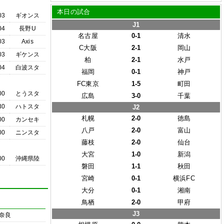
本日の試合
03
ギオンス
J1
04
長野U
名古屋
0-1
清水
03
Axis
C大阪
2-1
岡山
03
ギケンス
柏
2-1
水戸
04
白波スタ
福岡
0-1
神戸
FC東京
1-5
町田
00
とうスタ
広島
3-0
千葉
30
ハトスタ
J2
札幌
2-0
徳島
00
カンセキ
八戸
2-0
富山
00
ニンスタ
藤枝
2-0
仙台
大宮
1-0
新潟
00
沖縄県陸
磐田
1-1
秋田
宮崎
0-1
横浜FC
大分
0-1
湘南
鳥栖
2-0
甲府
J3
奈良