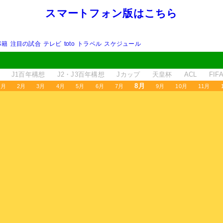
スマートフォン版はこちら
移籍
注目の試合
テレビ
toto
トラベル
スケジュール
J1百年構想
J2・J3百年構想
Jカップ
天皇杯
ACL
FI
8月
1月
2月
3月
4月
5月
6月
7月
9月
10月
11月