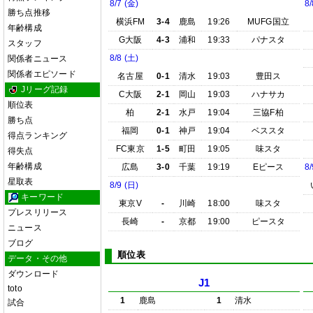
8/7 (金)
8/
勝ち点推移
横浜FM
3-4
鹿島
19:26
MUFG国立
年齢構成
G大阪
4-3
浦和
19:33
パナスタ
スタッフ
8/8 (土)
関係者ニュース
関係者エピソード
名古屋
0-1
清水
19:03
豊田ス
Jリーグ記録
C大阪
2-1
岡山
19:03
ハナサカ
順位表
柏
2-1
水戸
19:04
三協F柏
勝ち点
福岡
0-1
神戸
19:04
ベススタ
得点ランキング
FC東京
1-5
町田
19:05
味スタ
得失点
年齢構成
広島
3-0
千葉
19:19
Eピース
8/
星取表
8/9 (日)
キーワード
東京V
-
川崎
18:00
味スタ
プレスリリース
長崎
-
京都
19:00
ピースタ
ニュース
ブログ
順位表
データ・その他
ダウンロード
J1
toto
1
鹿島
1
清水
試合