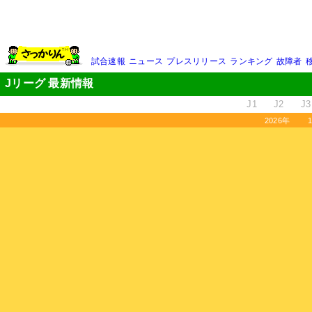
試合速報
ニュース
プレスリリース
ランキング
故障者
Jリーグ 最新情報
J1
J2
J3
2026年