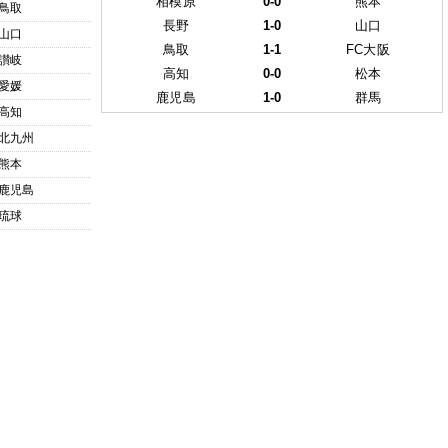
相模原
0-0
熊本
鳥取
長野
1-0
山口
山口
鳥取
1-1
FC大阪
讃岐
高知
0-0
松本
愛媛
鹿児島
1-0
群馬
高知
北九州
熊本
鹿児島
琉球