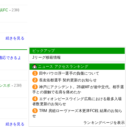
浜FC
-
23時
続きを見る
ピックアップ
Jリーグ移籍情報
適応できるよ
ニュース アクセスランキング
1
田中パウロ淳一選手の負傷について
2
長友佑都選手 契約更新のお知らせ
ンスポ
-
23時
3
神戸にアクシデント。28歳MFが途中交代。相手選
手との接触で右肩を痛めたか
4
エディオンピースウイング広島における最多入場
者数更新のお知らせ
5
TRM 房総ローヴァーズ木更津FC戦 結果のお知ら
せ
ランキングページを表示
続きを見る