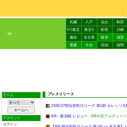
＜
札幌
八戸
仙台
秋田
FC東京
東京V
町田
川崎
≪
藤枝
名古屋
岐阜
滋賀
愛媛
今治
高知
福岡
プレスリリース
チーム
2026/27明治安田J1リーグ 第1節 セレッ
8/8・新潟戦 レビュー
-
RB大宮アルディージ
アカウント
ログイン
【8/8 明治安田J1リーグ 第1節 vs 名古