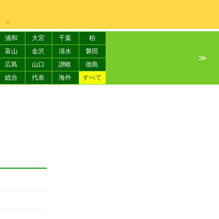
＞
浦和
大宮
千葉
柏
富山
金沢
清水
磐田
≫
広島
山口
讃岐
徳島
総合
代表
海外
すべて