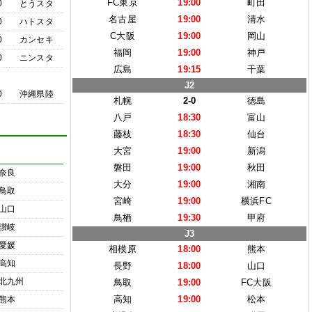
FC東京
19:00
町田
0
とうスタ
名古屋
19:00
清水
0
ハトスタ
C大阪
19:00
岡山
0
カンセキ
福岡
19:00
神戸
0
ニンスタ
広島
19:15
千葉
J2
0
沖縄県陸
札幌
2-0
徳島
八戸
18:30
富山
藤枝
18:30
仙台
大宮
19:00
新潟
磐田
19:00
秋田
奈良
大分
19:00
湘南
鳥取
宮崎
19:00
横浜FC
山口
鳥栖
19:30
甲府
讃岐
J3
愛媛
相模原
18:00
熊本
高知
長野
18:00
山口
北九州
鳥取
19:00
FC大阪
高知
19:00
松本
熊本