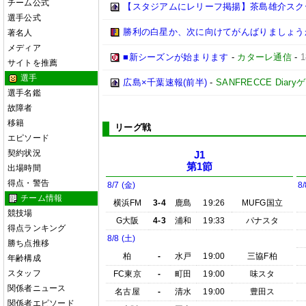
チーム公式
【スタジアムにレリーフ掲揚】茶島雄介スク
選手公式
勝利の白星か、次に向けてがんばりましょう
著名人
メディア
■新シーズンが始まります
-
カターレ通信
-
サイトを推薦
選手
広島×千葉速報(前半)
-
SANFRECCE Diar
選手名鑑
故障者
移籍
リーグ戦
エピソード
契約状況
J1
第1節
出場時間
得点・警告
8/7 (金)
8/
チーム情報
横浜FM
3-4
鹿島
19:26
MUFG国立
競技場
G大阪
4-3
浦和
19:33
パナスタ
得点ランキング
8/8 (土)
勝ち点推移
柏
-
水戸
19:00
三協F柏
年齢構成
スタッフ
FC東京
-
町田
19:00
味スタ
関係者ニュース
名古屋
-
清水
19:00
豊田ス
関係者エピソード