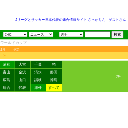
Jリーグとサッカー日本代表の総合情報サイト さっかりん
-
ゲストさん
FAワールドカップ
12月
予定
＞
浦和
大宮
千葉
柏
富山
金沢
清水
磐田
≫
広島
山口
讃岐
徳島
総合
代表
海外
すべて