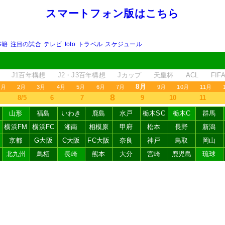
スマートフォン版はこちら
移籍
注目の試合
テレビ
toto
トラベル
スケジュール
J1百年構想
J2・J3百年構想
Jカップ
天皇杯
ACL
FI
8月
1月
2月
3月
4月
5月
6月
7月
9月
10月
11月
8
8/5
6
7
9
10
11
山形
福島
いわき
鹿島
水戸
栃木SC
栃木C
群馬
横浜FM
横浜FC
湘南
相模原
甲府
松本
長野
新潟
京都
G大阪
C大阪
FC大阪
奈良
神戸
鳥取
岡山
北九州
鳥栖
長崎
熊本
大分
宮崎
鹿児島
琉球