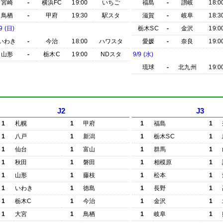
宮崎
-
横浜FC
19:00
いちご
福島
-
讃岐
18:0
鳥栖
-
甲府
19:30
駅スタ
滋賀
-
岐阜
18:3
9 (日)
栃木SC
-
金沢
19:0
いわき
-
今治
18:00
ハワスタ
愛媛
-
奈良
19:0
山形
-
栃木C
19:00
NDスタ
9/9 (水)
琉球
-
北九州
19:0
J2
J3
1
札幌
1
甲府
1
福島
1
1
八戸
1
新潟
1
栃木SC
1
1
仙台
1
富山
1
群馬
1
1
秋田
1
磐田
1
相模原
1
1
山形
1
藤枝
1
松本
1
1
いわき
1
徳島
1
長野
1
1
栃木C
1
今治
1
金沢
1
1
大宮
1
鳥栖
1
岐阜
1