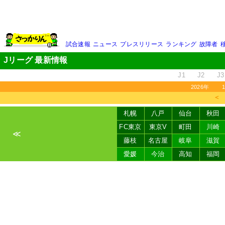
試合速報
ニュース
プレスリリース
ランキング
故障者
Jリーグ 最新情報
J1
J2
J3
2026年
＜
札幌
八戸
仙台
秋田
FC東京
東京V
町田
川崎
≪
藤枝
名古屋
岐阜
滋賀
愛媛
今治
高知
福岡