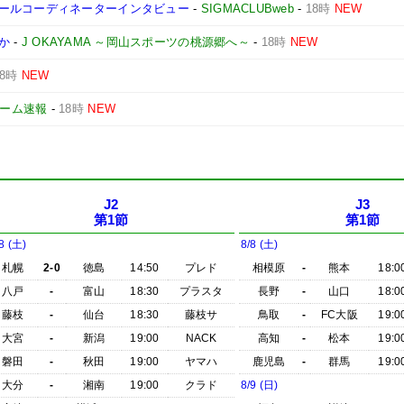
ールコーディネーターインタビュー
-
SIGMACLUBweb
-
18時
NEW
か
-
J OKAYAMA ～岡山スポーツの桃源郷へ～
-
18時
NEW
18時
NEW
yゲーム速報
-
18時
NEW
J2
J3
第1節
第1節
8 (土)
8/8 (土)
札幌
2-0
徳島
14:50
プレド
相模原
-
熊本
18:0
八戸
-
富山
18:30
プラスタ
長野
-
山口
18:0
藤枝
-
仙台
18:30
藤枝サ
鳥取
-
FC大阪
19:0
大宮
-
新潟
19:00
NACK
高知
-
松本
19:0
磐田
-
秋田
19:00
ヤマハ
鹿児島
-
群馬
19:0
大分
-
湘南
19:00
クラド
8/9 (日)