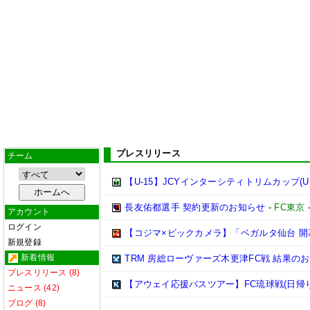
プレスリリース
チーム
【U-15】JCYインターシティトリムカップ(U-
長友佑都選手 契約更新のお知らせ
-
FC東京
アカウント
ログイン
【コジマ×ビックカメラ】「ベガルタ仙台 開
新規登録
新着情報
TRM 房総ローヴァーズ木更津FC戦 結果の
プレスリリース (8)
【アウェイ応援バスツアー】FC琉球戦(日帰
ニュース (42)
ブログ (8)