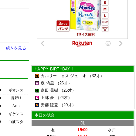
続きを見る
HAPPY BIRTHDAY !
カルリーニョス ジュニオ
（32才）
森 侑里
（26才）
0
ギオンス
森田 晃樹
（26才）
上林 豪
（24才）
0
長野U
安藤 陸登
（20才）
0
Axis
0
ギケンス
本日の試合
0
白波スタ
J1
柏
19:00
水戸