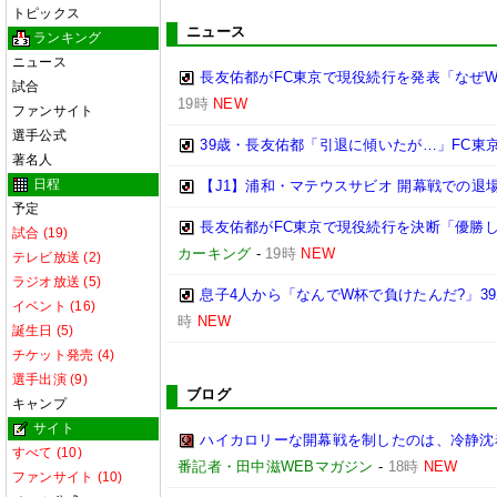
トピックス
ニュース
ランキング
ニュース
長友佑都がFC東京で現役続行を発表「なぜW
試合
19時
NEW
ファンサイト
選手公式
39歳・長友佑都「引退に傾いたが…」FC東
著名人
日程
【J1】浦和・マテウスサビオ 開幕戦での退
予定
長友佑都がFC東京で現役続行を決断「優勝
試合 (19)
カーキング
-
19時
NEW
テレビ放送 (2)
ラジオ放送 (5)
息子4人から「なんでW杯で負けたんだ?」3
イベント (16)
時
NEW
誕生日 (5)
チケット発売 (4)
選手出演 (9)
ブログ
キャンプ
サイト
ハイカロリーな開幕戦を制したのは、冷静沈着
すべて (10)
番記者・田中滋WEBマガジン
-
18時
NEW
ファンサイト (10)