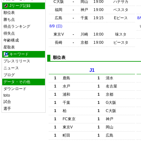
C大阪
-
岡山
19:00
ハナサカ
Jリーグ記録
福岡
-
神戸
19:00
ベススタ
順位表
広島
-
千葉
19:15
Eピース
8/
勝ち点
8/9 (日)
得点ランキング
得失点
東京V
-
川崎
18:00
味スタ
年齢構成
長崎
-
京都
19:00
ピースタ
星取表
キーワード
順位表
プレスリリース
ニュース
J1
ブログ
1
鹿島
1
清水
データ・その他
1
水戸
1
名古屋
ダウンロード
1
浦和
1
京都
toto
試合
1
千葉
1
G大阪
選手
1
柏
1
C大阪
1
FC東京
1
神戸
1
東京V
1
岡山
1
町田
1
広島