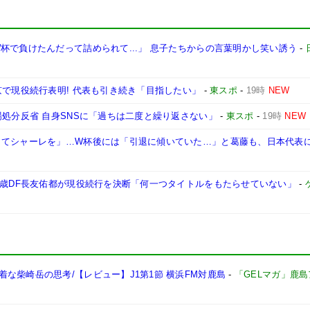
杯で負けたんだって詰められて...」 息子たちからの言葉明かし笑い誘う
-
京で現役続行表明! 代表も引き続き「目指したい」
-
東スポ
-
19時
NEW
場処分反省 自身SNSに「過ちは二度と繰り返さない」
-
東スポ
-
19時
NEW
してシャーレを」…W杯後には「引退に傾いていた…」と葛藤も、日本代表
9歳DF長友佑都が現役続行を決断「何一つタイトルをもたらせていない」
-
な柴崎岳の思考/【レビュー】J1第1節 横浜FM対鹿島
-
「GELマガ」鹿