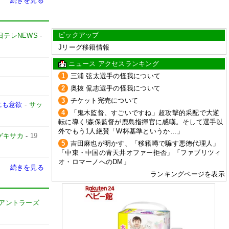
続きを見る
ピックアップ
日テレNEWS
-
Jリーグ移籍情報
ニュース アクセスランキング
1
三浦 弦太選手の怪我について
2
奥抜 侃志選手の怪我について
3
チケット完売について
にも意欲
-
サッ
4
「鬼木監督、すごいですね」超攻撃的采配で大逆
転に導く!森保監督が鹿島指揮官に感嘆。そして選手以
外でもう1人絶賛「W杯基準というか…」
ゲキサカ
-
19
5
吉田麻也が明かす、「移籍噂で騙す悪徳代理人」
「中東・中国の青天井オファー拒否」「ファブリツィ
オ・ロマーノへのDM」
続きを見る
ランキングページを表示
島アントラーズ