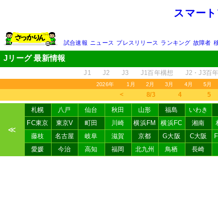
スマート
試合速報
ニュース
プレスリリース
ランキング
故障者
Jリーグ 最新情報
J1
J2
J3
J1百年構想
J2・J3百
2026年
1月
2月
3月
4月
5月
＜
8/3
4
5
札幌
八戸
仙台
秋田
山形
福島
いわき
FC東京
東京V
町田
川崎
横浜FM
横浜FC
湘南
≪
藤枝
名古屋
岐阜
滋賀
京都
G大阪
C大阪
愛媛
今治
高知
福岡
北九州
鳥栖
長崎