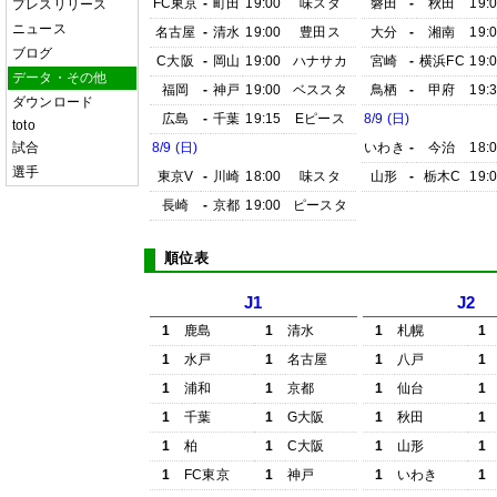
FC東京
-
町田
19:00
味スタ
磐田
-
秋田
19:
プレスリリース
ニュース
名古屋
-
清水
19:00
豊田ス
大分
-
湘南
19:
ブログ
C大阪
-
岡山
19:00
ハナサカ
宮崎
-
横浜FC
19:
データ・その他
福岡
-
神戸
19:00
ベススタ
鳥栖
-
甲府
19:
ダウンロード
広島
-
千葉
19:15
Eピース
8/9 (日)
toto
試合
8/9 (日)
いわき
-
今治
18:
選手
東京V
-
川崎
18:00
味スタ
山形
-
栃木C
19:
長崎
-
京都
19:00
ピースタ
順位表
J1
J2
1
鹿島
1
清水
1
札幌
1
1
水戸
1
名古屋
1
八戸
1
1
浦和
1
京都
1
仙台
1
1
千葉
1
G大阪
1
秋田
1
1
柏
1
C大阪
1
山形
1
1
FC東京
1
神戸
1
いわき
1