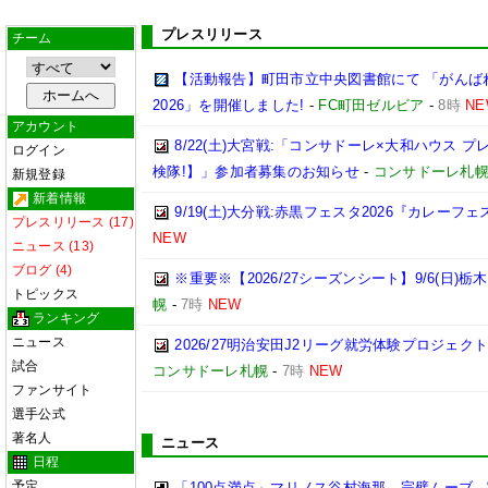
プレスリリース
チーム
【活動報告】町田市立中央図書館にて 「がんば
2026」を開催しました!
-
FC町田ゼルビア
-
8時
NE
アカウント
8/22(土)大宮戦:「コンサドーレ×大和ハウス 
ログイン
検隊!】」参加者募集のお知らせ
-
コンサドーレ札
新規登録
新着情報
9/19(土)大分戦:赤黒フェスタ2026『カレーフ
プレスリリース (17)
NEW
ニュース (13)
ブログ (4)
※重要※【2026/27シーズンシート】9/6(日)
トピックス
幌
-
7時
NEW
ランキング
ニュース
2026/27明治安田J2リーグ就労体験プロジェクト「p
試合
コンサドーレ札幌
-
7時
NEW
ファンサイト
選手公式
著名人
ニュース
日程
予定
「100点満点」マリノス谷村海那、完璧ムーブ→