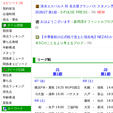
エピソード (4)
清水エスパルス 対 名古屋グランパス スタメン予
契約状況
2026/27 第1節
-
S-PULSE PRESS
-
7時
NEW
出場時間
得点・警告
おはようございます
-
森岡茂オフィシャルブログ「優
チーム情報
時
競技場
得点ランキング
【今季最初の公式戦で見えた現在地】NEZASカップ 
勝ち点推移
木SCのことをより考えるブログ
-
7時
年齢構成
スタッフ
関係者ニュース
リーグ戦
関係者エピソード
Jリーグ記録
J1
J2
第1節
第1節
順位表
勝ち点
8/7 (金)
8/8 (土)
得点ランキング
横浜FM
-
鹿島
19:25
MUFG国立
札幌
-
徳島
14:
得失点
G大阪
-
浦和
19:30
パナスタ
八戸
-
富山
18:
年齢構成
8/8 (土)
藤枝
-
仙台
18:
星取表
柏
-
水戸
19:00
三協F柏
大宮
-
新潟
19:
キーワード