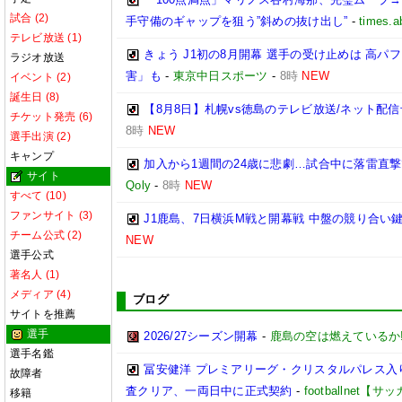
試合 (2)
手守備のギャップを狙う”斜めの抜け出し”
-
times.a
テレビ放送 (1)
きょう J1初の8月開幕 選手の受け止めは 高
ラジオ放送
害」も
-
東京中日スポーツ
-
8時
NEW
イベント (2)
誕生日 (8)
【8月8日】札幌vs徳島のテレビ放送/ネット配信
チケット発売 (6)
8時
NEW
選手出演 (2)
キャンプ
加入から1週間の24歳に悲劇…試合中に落雷直
サイト
Qoly
-
8時
NEW
すべて (10)
ファンサイト (3)
J1鹿島、7日横浜M戦と開幕戦 中盤の競り合い
チーム公式 (2)
NEW
選手公式
著名人 (1)
メディア (4)
ブログ
サイトを推薦
選手
2026/27シーズン開幕
-
鹿島の空は燃えているか!
選手名鑑
冨安健洋 プレミアリーグ・クリスタルパレス入り
故障者
査クリア、一両日中に正式契約
-
footballnet【
移籍