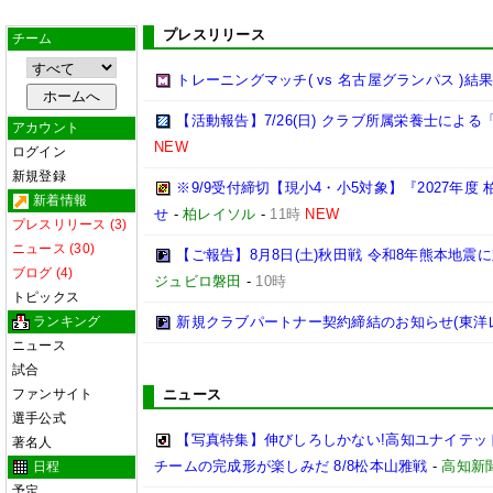
プレスリリース
チーム
トレーニングマッチ( vs 名古屋グランパス )結
【活動報告】7/26(日) クラブ所属栄養士によ
アカウント
NEW
ログイン
新規登録
※9/9受付締切【現小4・小5対象】『2027年度 
新着情報
せ
-
柏レイソル
-
11時
NEW
プレスリリース (3)
ニュース (30)
【ご報告】8月8日(土)秋田戦 令和8年熊本地震に
ブログ (4)
ジュビロ磐田
-
10時
トピックス
ランキング
新規クラブパートナー契約締結のお知らせ(東洋
ニュース
試合
ファンサイト
ニュース
選手公式
【写真特集】伸びしろしかない!高知ユナイテッド
著名人
チームの完成形が楽しみだ 8/8松本山雅戦
-
高知新
日程
予定