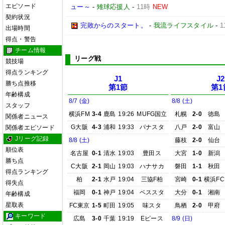
エピソード
ュー～
-
雉球応援人
-
11時
NEW
契約状況
完敗からのスタート。
-
我流ライフスタイル
-
1
出場時間
得点・警告
チーム情報
リーグ戦
競技場
得点ランキング
J1
J2
勝ち点推移
第1節
第1
年齢構成
8/7 (金)
8/8 (土)
スタッフ
横浜FM
3-4
鹿島
19:26
MUFG国立
札幌
2-0
徳島
関係者ニュース
G大阪
4-3
浦和
19:33
パナスタ
八戸
2-0
富山
関係者エピソード
Jリーグ記録
8/8 (土)
藤枝
2-0
仙台
順位表
名古屋
0-1
清水
19:03
豊田ス
大宮
1-0
新潟
勝ち点
C大阪
2-1
岡山
19:03
ハナサカ
磐田
1-1
秋田
得点ランキング
柏
2-1
水戸
19:04
三協F柏
宮崎
0-1
横浜FC
得失点
福岡
0-1
神戸
19:04
ベススタ
大分
0-1
湘南
年齢構成
星取表
FC東京
1-5
町田
19:05
味スタ
鳥栖
2-0
甲府
キーワード
広島
3-0
千葉
19:19
Eピース
8/9 (日)