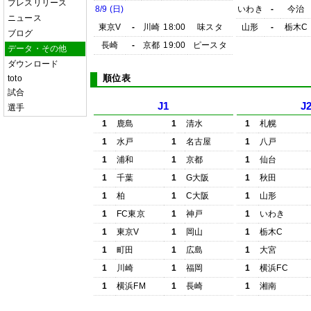
プレスリリース
8/9 (日)
いわき
-
今治
ニュース
東京V
-
川崎
18:00
味スタ
山形
-
栃木C
ブログ
長崎
-
京都
19:00
ピースタ
データ・その他
ダウンロード
順位表
toto
試合
J1
J
選手
1
鹿島
1
清水
1
札幌
1
水戸
1
名古屋
1
八戸
1
浦和
1
京都
1
仙台
1
千葉
1
G大阪
1
秋田
1
柏
1
C大阪
1
山形
1
FC東京
1
神戸
1
いわき
1
東京V
1
岡山
1
栃木C
1
町田
1
広島
1
大宮
1
川崎
1
福岡
1
横浜FC
1
横浜FM
1
長崎
1
湘南