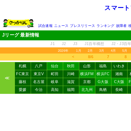
スマート
試合速報
ニュース
プレスリリース
ランキング
故障者
Jリーグ 最新情報
J1
J2
J3
J1百年構想
J2・J3百
2026年
1月
2月
3月
4月
5月
＜
8/6
7
8
札幌
八戸
仙台
秋田
山形
福島
いわき
FC東京
東京V
町田
川崎
横浜FM
横浜FC
湘南
≪
藤枝
名古屋
岐阜
滋賀
京都
G大阪
C大阪
愛媛
今治
高知
福岡
北九州
鳥栖
長崎