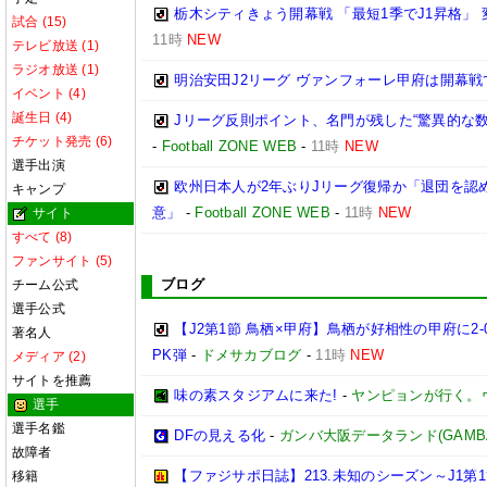
栃木シティきょう開幕戦 「最短1季でJ1昇格」
試合 (15)
11時
NEW
テレビ放送 (1)
ラジオ放送 (1)
明治安田J2リーグ ヴァンフォーレ甲府は開幕
イベント (4)
誕生日 (4)
Jリーグ反則ポイント、名門が残した“驚異的な数
チケット発売 (6)
-
Football ZONE WEB
-
11時
NEW
選手出演
欧州日本人が2年ぶりJリーグ復帰か「退団を認
キャンプ
意」
-
Football ZONE WEB
-
11時
NEW
サイト
すべて (8)
ファンサイト (5)
ブログ
チーム公式
選手公式
【J2第1節 鳥栖×甲府】鳥栖が好相性の甲府に2
著名人
PK弾
-
ドメサカブログ
-
11時
NEW
メディア (2)
サイトを推薦
味の素スタジアムに来た!
-
ヤンピョンが行く。
選手
選手名鑑
DFの見える化
-
ガンバ大阪データランド(GAMBA OS
故障者
【ファジサポ日誌】213.未知のシーズン～J1第
移籍