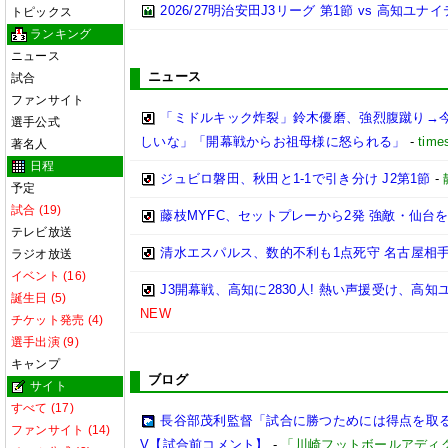
2026/27明治安田J3リーグ 第1節 vs 高知ユ
トピックス
ランキング
ニュース
ニュース
試合
ファンサイト
「ミドルキック炸裂」鈴木優磨、強烈腹蹴り→
選手公式
しいな」「開幕戦からお祖母様に怒られる」
-
time
著名人
日程
ジュビロ磐田、秋田と1-1で引き分け J2第1節
-
予定
試合 (19)
藤枝MYFC、セットプレーから2発 強敵・仙台を
テレビ放送
清水エスパルス、数的不利も1点死守 名古屋相手
ラジオ放送
イベント (16)
J3開幕戦、高知に2830人! 熱い声援受け、高
誕生日 (5)
NEW
チケット発売 (4)
選手出演 (9)
キャンプ
ブログ
サイト
すべて (17)
長谷部茂利監督「試合に勝つためには得点を取る。
ファンサイト (14)
V【試合前コメント】
-
「川崎フットボールアディ