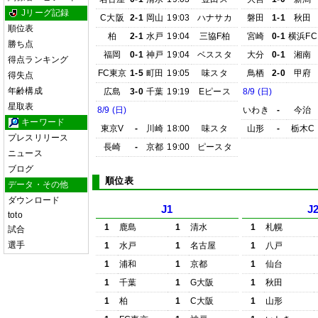
Jリーグ記録
C大阪
2-1
岡山
19:03
ハナサカ
磐田
1-1
秋田
順位表
柏
2-1
水戸
19:04
三協F柏
宮崎
0-1
横浜FC
勝ち点
福岡
0-1
神戸
19:04
ベススタ
大分
0-1
湘南
得点ランキング
FC東京
1-5
町田
19:05
味スタ
鳥栖
2-0
甲府
得失点
年齢構成
広島
3-0
千葉
19:19
Eピース
8/9 (日)
星取表
8/9 (日)
いわき
-
今治
キーワード
東京V
-
川崎
18:00
味スタ
山形
-
栃木C
プレスリリース
長崎
-
京都
19:00
ピースタ
ニュース
ブログ
順位表
データ・その他
ダウンロード
J1
J
toto
1
鹿島
1
清水
1
札幌
試合
選手
1
水戸
1
名古屋
1
八戸
1
浦和
1
京都
1
仙台
1
千葉
1
G大阪
1
秋田
1
柏
1
C大阪
1
山形