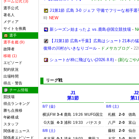
チーム公式 (3)
選手公式
J1第1節 広島 3-0 ジェフ 守備でフリーな相
著名人
時
NEW
メディア
サイトを推薦
新シーズン始まったよ vs.鹿島@国立競技場
-
N
選手
【J1第1節 広島×千葉】広島はシュート21本
選手名鑑 (9)
復帰の川村がいきなりゴール
-
ドメサカブログ
-
2
故障者
移籍 (1)
シュートが枠に飛ばない(2026.8.8)
-
(新)なごや
エピソード
契約状況
出場時間
リーグ戦
得点・警告
チーム情報
J1
J2
競技場
第1節
第1
得点ランキング
8/7 (金)
8/8 (土)
勝ち点推移
横浜FM
3-4
鹿島
19:26
MUFG国立
札幌
2-0
徳島
年齢構成
G大阪
4-3
浦和
19:33
パナスタ
八戸
2-0
富山
スタッフ
8/8 (土)
藤枝
2-0
仙台
関係者ニュース
関係者エピソード
名古屋
0-1
清水
19:03
豊田ス
大宮
1-0
新潟