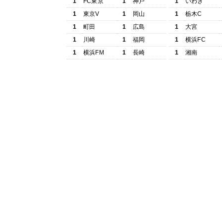
1
FC東京
1
神戸
1
いわき
1
東京V
1
岡山
1
栃木C
1
町田
1
広島
1
大宮
1
川崎
1
福岡
1
横浜FC
1
横浜FM
1
長崎
1
湘南