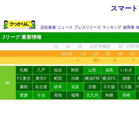
スマート
試合速報
ニュース
プレスリリース
ランキング
故障者
Jリーグ 最新情報
J1
J2
J3
J1百年構想
J2・J3百
2026年
1月
2月
3月
4月
5月
＜
8/5
6
7
札幌
八戸
仙台
秋田
山形
福島
いわき
FC東京
東京V
町田
川崎
横浜FM
横浜FC
湘南
≪
藤枝
名古屋
岐阜
滋賀
京都
G大阪
C大阪
愛媛
今治
高知
福岡
北九州
鳥栖
長崎