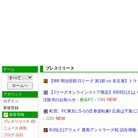
プレスリリース
チーム
【8/8 明治安田J1リーグ 第1節 vs 名古屋】
【Jリーグオンラインストア限定】8月8日(土)より「
アカウント
注販売のお知らせ
-
横浜FC
-
23時
NEW
ログイン
新規登録
町田、FC東京に5-1の圧巻逆転劇! 広島は千葉に
新着情報
-
22時
NEW
プレスリリース (5)
ニュース (69)
8/15(土)アウェイ 鹿島アントラーズ戦 試合情報
ブログ (13)