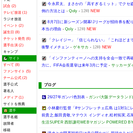
今永昇太、まさかの「高すぎるミット」でクセ
試合 (2)
例の方法とは
-
Qoly
-
12時
NEW
テレビ放送 (1)
ラジオ放送
8月7日に新シーズン開幕!Jリーグが招待券を
イベント (2)
本当の理由
-
Qoly
-
12時
NEW
誕生日 (8)
チケット発売 (6)
「クレイジー」「信じられない」「これほどまで
選手出演 (2)
衝撃イメチェン
-
ゲキサカ
-
12時
NEW
キャンプ
「インファンティーノへの支持を全会一致で再
サイト
すべて (8)
方に。FIFA会長選挙は来年3月に予定
-
サッカーダ
ファンサイト (5)
チーム公式 (2)
選手公式
ブログ
著名人
26/27年ガンバ色別表
-
ガンバ大阪データランド(GAM
メディア (1)
サイトを推薦
小林慶行監督「#サンフレッチェ広島 は1対1
選手
前貴之,飯田貴敬,マテウス インディオ,松村拓実,石尾陸
選手名鑑
生活SUPER 西部謙司WEBマガジン POWERED BY 
故障者
移籍