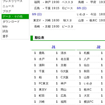
プレスリリース
福岡
-
神戸
19:00
ベススタ
鳥栖
-
甲府
19:
ニュース
広島
-
千葉
19:15
Eピース
8/9 (日)
ブログ
8/9 (日)
いわき
-
今治
18:
データ・その他
東京V
-
川崎
18:00
味スタ
山形
-
栃木C
19:
ダウンロード
toto
長崎
-
京都
19:00
ピースタ
試合
選手
順位表
J1
J2
1
鹿島
1
清水
1
札幌
1
1
水戸
1
名古屋
1
八戸
1
1
浦和
1
京都
1
仙台
1
1
千葉
1
G大阪
1
秋田
1
1
柏
1
C大阪
1
山形
1
1
FC東京
1
神戸
1
いわき
1
1
東京V
1
岡山
1
栃木C
1
1
町田
1
広島
1
大宮
1
1
川崎
1
福岡
1
横浜FC
1