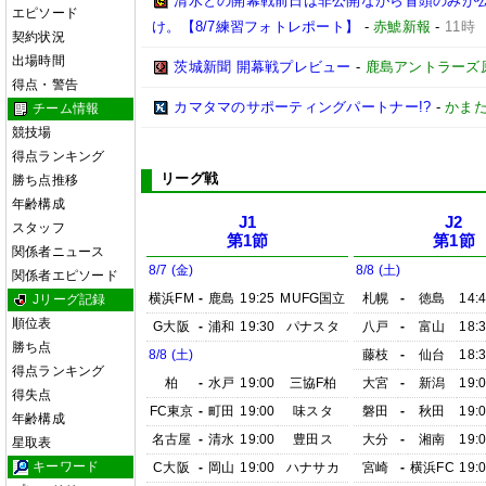
清水との開幕戦前日は非公開ながら冒頭のみが
エピソード
け。【8/7練習フォトレポート】
-
赤鯱新報
-
11時
契約状況
出場時間
茨城新聞 開幕戦プレビュー
-
鹿島アントラーズ
得点・警告
カマタマのサポーティングパートナー!?
-
かまた
チーム情報
競技場
得点ランキング
リーグ戦
勝ち点推移
年齢構成
J1
J2
スタッフ
第1節
第1節
関係者ニュース
8/7 (金)
8/8 (土)
関係者エピソード
横浜FM
-
鹿島
19:25
MUFG国立
札幌
-
徳島
14:
Jリーグ記録
順位表
G大阪
-
浦和
19:30
パナスタ
八戸
-
富山
18:
勝ち点
8/8 (土)
藤枝
-
仙台
18:
得点ランキング
柏
-
水戸
19:00
三協F柏
大宮
-
新潟
19:
得失点
FC東京
-
町田
19:00
味スタ
磐田
-
秋田
19:
年齢構成
名古屋
-
清水
19:00
豊田ス
大分
-
湘南
19:
星取表
キーワード
C大阪
-
岡山
19:00
ハナサカ
宮崎
-
横浜FC
19: