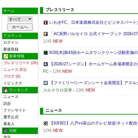
プレスリリース
チーム
いわきFC、日本道路株式会社とビジネスパート
「AC長野パルセイロ 公式イヤーブック 2026/
アカウント
12時
NEW
ログイン
新規登録
8/20(木)第45回ホームタウンクリーン活動実施
新着情報
プレスリリース (26)
【2026/27シーズン】ホームゲーム来場者限定の
ニュース (51)
FC
-
12時
NEW
ブログ (5)
【ファミリー/シーズンシート会員限定】アスル
トピックス
ランキング
スルクラロ沼津
-
12時
NEW
ニュース
試合
ファンサイト
ニュース
選手公式
【8月8日】八戸vs富山のテレビ放送/ネット配信
著名人
12時
NEW
日程
予定