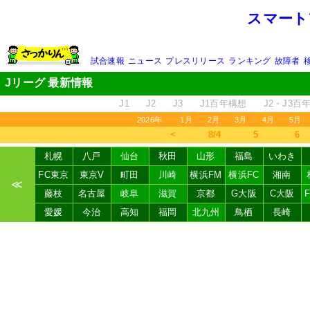
スマート
試合速報
ニュース
プレスリリース
ランキング
故障者
Jリーグ 最新情報
J1
J2
J3
J1百年構想
J2・J3百
2026年
1月
2月
3月
4月
5月
＜
8/4
5
6
札幌
八戸
仙台
秋田
山形
福島
いわき
FC東京
東京V
町田
川崎
横浜FM
横浜FC
湘南
≪
藤枝
名古屋
岐阜
滋賀
京都
G大阪
C大阪
愛媛
今治
高知
福岡
北九州
鳥栖
長崎