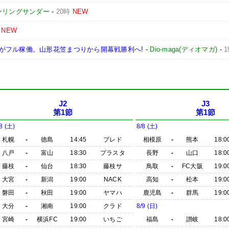
ーリングサンダー
-
20時
NEW
NEW
がフル稼働。山形花笠まつりから開幕戦勝利へ!
-
Dio-maga(ディオマガ)
-
1
J2
J3
第1節
第1節
8 (土)
8/8 (土)
札幌
-
徳島
14:45
プレド
相模原
-
熊本
18:0
八戸
-
富山
18:30
プラスタ
長野
-
山口
18:0
藤枝
-
仙台
18:30
藤枝サ
鳥取
-
FC大阪
19:0
大宮
-
新潟
19:00
NACK
高知
-
松本
19:0
磐田
-
秋田
19:00
ヤマハ
鹿児島
-
群馬
19:0
大分
-
湘南
19:00
クラド
8/9 (日)
宮崎
-
横浜FC
19:00
いちご
福島
-
讃岐
18:0