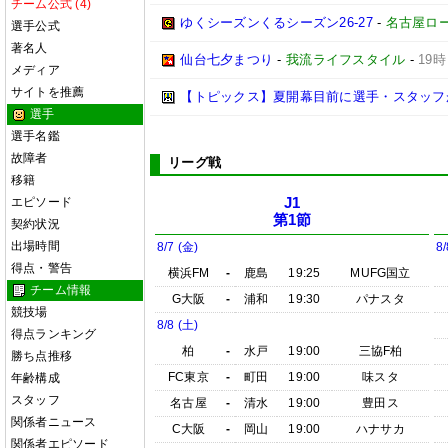
チーム公式 (4)
ゆくシーズンくるシーズン26-27
-
名古屋ロ
選手公式
著名人
仙台七夕まつり
-
我流ライフスタイル
-
19時
メディア
サイトを推薦
【トピックス】夏開幕目前に選手・スタッフ
選手
選手名鑑
故障者
リーグ戦
移籍
エピソード
J1
第1節
契約状況
出場時間
8/7 (金)
8/
得点・警告
横浜FM
-
鹿島
19:25
MUFG国立
チーム情報
G大阪
-
浦和
19:30
パナスタ
競技場
8/8 (土)
得点ランキング
柏
-
水戸
19:00
三協F柏
勝ち点推移
FC東京
-
町田
19:00
味スタ
年齢構成
スタッフ
名古屋
-
清水
19:00
豊田ス
関係者ニュース
C大阪
-
岡山
19:00
ハナサカ
関係者エピソード