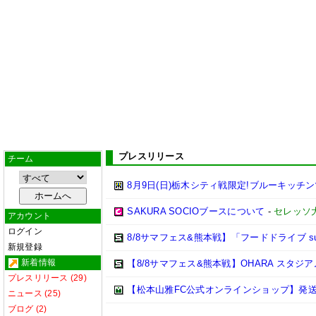
プレスリリース
チーム
8月9日(日)栃木シティ戦限定!ブルーキッチ
SAKURA SOCIOブースについて
-
セレッソ
アカウント
ログイン
8/8サマフェス&熊本戦】「フードドライブ sup
新規登録
新着情報
【8/8サマフェス&熊本戦】OHARA スタ
プレスリリース (29)
【松本山雅FC公式オンラインショップ】発
ニュース (25)
ブログ (2)