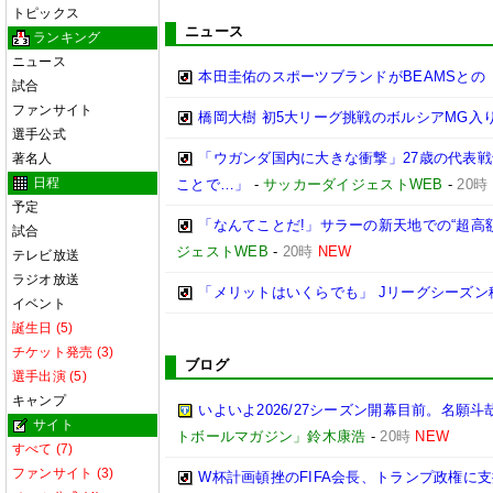
トピックス
ニュース
ランキング
ニュース
本田圭佑のスポーツブランドがBEAMSとの
試合
ファンサイト
橋岡大樹 初5大リーグ挑戦のボルシアMG
選手公式
「ウガンダ国内に大きな衝撃」27歳の代表
著名人
日程
ことで…」
-
サッカーダイジェストWEB
-
20時
予定
「なんてことだ!」サラーの新天地での“超
試合
ジェストWEB
-
20時
NEW
テレビ放送
ラジオ放送
「メリットはいくらでも」 Jリーグシーズン
イベント
誕生日 (5)
チケット発売 (3)
ブログ
選手出演 (5)
キャンプ
いよいよ2026/27シーズン開幕目前。名願斗
サイト
トボールマガジン」鈴木康浩
-
20時
NEW
すべて (7)
ファンサイト (3)
W杯計画頓挫のFIFA会長、トランプ政権に