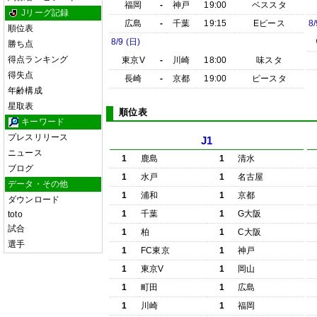
福岡
-
神戸
19:00
ベススタ
Jリーグ記録
広島
-
千葉
19:15
Eピース
8/
順位表
8/9 (日)
勝ち点
得点ランキング
東京V
-
川崎
18:00
味スタ
得失点
長崎
-
京都
19:00
ピースタ
年齢構成
星取表
順位表
キーワード
プレスリリース
J1
ニュース
1
鹿島
1
清水
ブログ
1
水戸
1
名古屋
データ・その他
1
浦和
1
京都
ダウンロード
1
千葉
1
G大阪
toto
試合
1
柏
1
C大阪
選手
1
FC東京
1
神戸
1
東京V
1
岡山
1
町田
1
広島
1
川崎
1
福岡