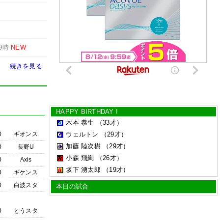
9時
NEW
続きを見る
HAPPY BIRTHDAY !
木本 恭生
（33才）
0
ギオンス
ウェルトン
（29才）
加藤 陸次樹
（29才）
0
長野U
小森 飛絢
（26才）
0
Axis
坂下 湧太郎
（19才）
0
ギケンス
0
白波スタ
本日の試合
0
とうスタ