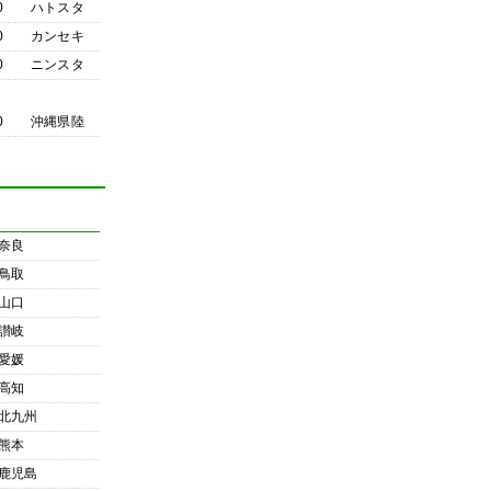
0
ハトスタ
0
カンセキ
0
ニンスタ
0
沖縄県陸
奈良
鳥取
山口
讃岐
愛媛
高知
北九州
熊本
鹿児島