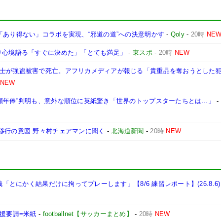
「あり得ない」コラボを実現、“邪道の道”への決意明かす
-
Qoly
-
20時
NE
入り心境語る「すぐに決めた」「とても満足」
-
東スポ
-
20時
NEW
戦士が強盗被害で死亡。アフリカメディアが報じる「貴重品を奪おうとした
NEW
高額年俸”判明も、意外な順位に英紙驚き「世界のトップスターたちとは…」
-
移行の意図 野々村チェアマンに聞く
-
北海道新聞
-
20時
NEW
哉「とにかく結果だけに拘ってプレーします」【8/6 練習レポート】(26.8.6)
支援要請=米紙
-
footballnet【サッカーまとめ】
-
20時
NEW