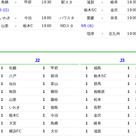
鳥栖
-
甲府
19:30
駅スタ
滋賀
-
岐阜
18:3
9 (日)
栃木SC
-
金沢
19:0
いわき
-
今治
18:00
ハワスタ
愛媛
-
奈良
19:0
山形
-
栃木C
19:00
NDスタ
9/9 (水)
琉球
-
北九州
19:0
J2
J3
1
札幌
1
甲府
1
福島
1
1
八戸
1
新潟
1
栃木SC
1
1
仙台
1
富山
1
群馬
1
1
秋田
1
磐田
1
相模原
1
1
山形
1
藤枝
1
松本
1
1
いわき
1
徳島
1
長野
1
1
栃木C
1
今治
1
金沢
1
1
大宮
1
鳥栖
1
岐阜
1
1
横浜FC
1
大分
1
滋賀
1