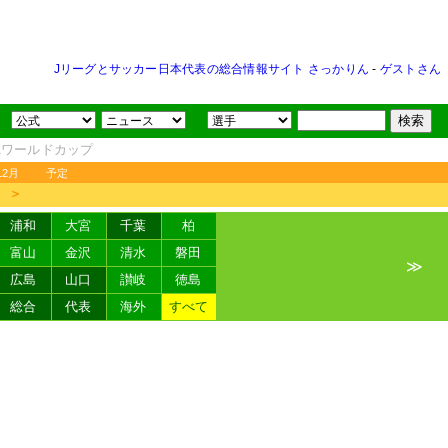
Jリーグとサッカー日本代表の総合情報サイト さっかりん
-
ゲストさん
FAワールドカップ
12月
予定
＞
浦和
大宮
千葉
柏
富山
金沢
清水
磐田
≫
広島
山口
讃岐
徳島
総合
代表
海外
すべて