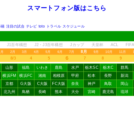
スマートフォン版はこちら
移籍
注目の試合
テレビ
toto
トラベル
スケジュール
J1百年構想
J2・J3百年構想
Jカップ
天皇杯
ACL
FI
8月
1月
2月
3月
4月
5月
6月
7月
9月
10月
11月
6
8/3
4
5
7
8
9
山形
福島
いわき
鹿島
水戸
栃木SC
栃木C
群馬
横浜FM
横浜FC
湘南
相模原
甲府
松本
長野
新潟
京都
G大阪
C大阪
FC大阪
奈良
神戸
鳥取
岡山
北九州
鳥栖
長崎
熊本
大分
宮崎
鹿児島
琉球