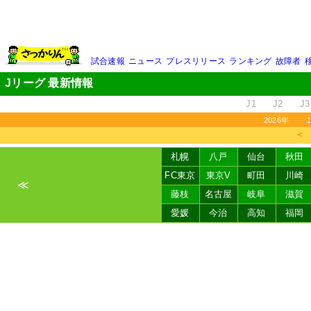
試合速報
ニュース
プレスリリース
ランキング
故障者
Jリーグ 最新情報
J1
J2
J3
2026年
＜
札幌
八戸
仙台
秋田
FC東京
東京V
町田
川崎
≪
藤枝
名古屋
岐阜
滋賀
愛媛
今治
高知
福岡