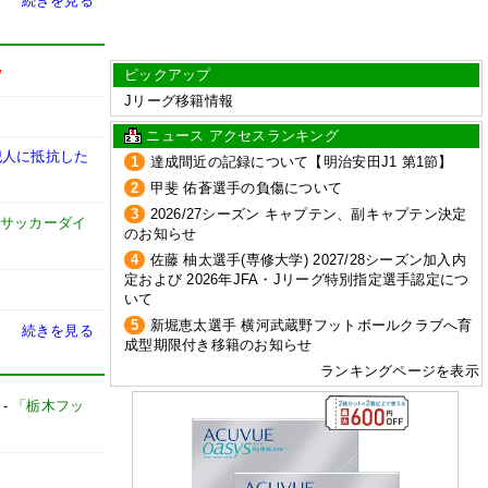
続きを見る
ピックアップ
W
Jリーグ移籍情報
ニュース アクセスランキング
犯人に抵抗した
1
達成間近の記録について【明治安田J1 第1節】
2
甲斐 佑蒼選手の負傷について
3
2026/27シーズン キャプテン、副キャプテン決定
サッカーダイ
のお知らせ
4
佐藤 柚太選手(専修大学) 2027/28シーズン加入内
定および 2026年JFA・Jリーグ特別指定選手認定につ
いて
5
新堀恵太選手 横河武蔵野フットボールクラブへ育
続きを見る
成型期限付き移籍のお知らせ
ランキングページを表示
-
「栃木フッ