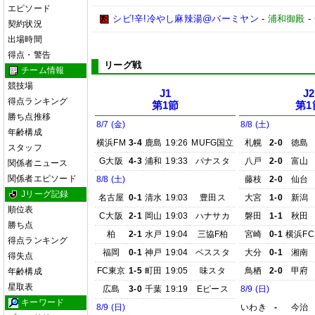
エピソード
シビ!辛!冷やし麻辣湯@バーミヤン
-
浦和御殿
-
契約状況
出場時間
得点・警告
リーグ戦
チーム情報
競技場
J1
J2
得点ランキング
第1節
第1
勝ち点推移
8/7 (金)
8/8 (土)
年齢構成
横浜FM
3-4
鹿島
19:26
MUFG国立
札幌
2-0
徳島
スタッフ
G大阪
4-3
浦和
19:33
パナスタ
八戸
2-0
富山
関係者ニュース
関係者エピソード
8/8 (土)
藤枝
2-0
仙台
Jリーグ記録
名古屋
0-1
清水
19:03
豊田ス
大宮
1-0
新潟
順位表
C大阪
2-1
岡山
19:03
ハナサカ
磐田
1-1
秋田
勝ち点
柏
2-1
水戸
19:04
三協F柏
宮崎
0-1
横浜FC
得点ランキング
福岡
0-1
神戸
19:04
ベススタ
大分
0-1
湘南
得失点
FC東京
1-5
町田
19:05
味スタ
鳥栖
2-0
甲府
年齢構成
星取表
広島
3-0
千葉
19:19
Eピース
8/9 (日)
キーワード
8/9 (日)
いわき
-
今治