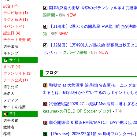
試合 (15)
開幕戦3発の衝撃 今季のポテンシャル示す完勝劇
テレビ放送 (1)
国新聞
-
8時
NEW
ラジオ放送 (1)
イベント (4)
【J1清水】2季ぶりの開幕星 FW北川航也が決勝
誕生日 (4)
知
-
8時
NEW
チケット発売 (6)
【J2磐田】1万4901人が熱視線 開幕戦は秋田
選手出演
ちたい」
-
スポーツ報知
-
8時
NEW
キャンプ
サイト
すべて (4)
ブログ
ファンサイト (3)
チーム公式 (1)
和朝食 at 大衆酒場 治兵衛(名古屋)モーニ
選手公式
出るとは…6時30分から空いてるのもポイントかし
著名人
メディア
試合観戦記2026-27～横浜FMvs鹿島～暑す
サイトを推薦
kazumaxのFIELD OF Soccer ブログ!
-
7時
選手
選手名鑑
非公開練習 & 横浜FM戦“MATCH DAY”先出し,2026
故障者
【Preview】2026/27第1節 vs川崎フロンターレ(
移籍