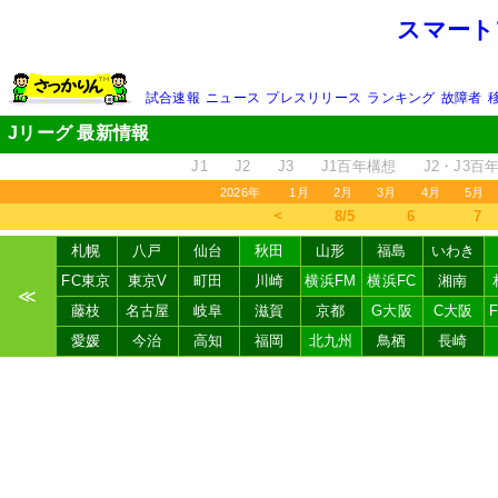
スマート
試合速報
ニュース
プレスリリース
ランキング
故障者
Jリーグ 最新情報
J1
J2
J3
J1百年構想
J2・J3百
2026年
1月
2月
3月
4月
5月
＜
8/5
6
7
札幌
八戸
仙台
秋田
山形
福島
いわき
FC東京
東京V
町田
川崎
横浜FM
横浜FC
湘南
≪
藤枝
名古屋
岐阜
滋賀
京都
G大阪
C大阪
愛媛
今治
高知
福岡
北九州
鳥栖
長崎