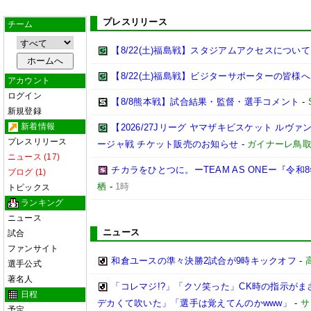
プレスリリース
チーム
【8/22(土)福島戦】スタジアムアクセスについて
【8/22(土)福島戦】ビジターサポーターの皆様へ
アカウント
ログイン
【8/8熊本戦】試合結果・監督・選手コメント
-
新規登録
新着情報
【2026/27Jリーグ ヤマザキビスケット ルヴァン
プレスリリース
ージャ戦 チケット販売のお知らせ
-
ガイナーレ鳥
ニュース (17)
チカラをひとつに。ーTEAM AS ONEー『令
ブログ (1)
栖
-
1時
トピックス
ランキング
ニュース
ニュース
試合
ファンサイト
和倉ユースの準々決勝2試合が9時キックオフ
-
選手公式
著名人
「コレマジ!?」「クソ笑った」CK時の指示がま
日程
デカくて吹いた」「選手は覚えてんのかwww」
-
サ
予定