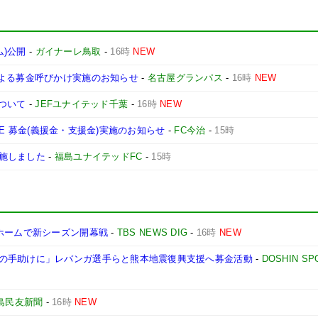
ム)公開
-
ガイナーレ鳥取
-
16時
NEW
による募金呼びかけ実施のお知らせ
-
名古屋グランパス
-
16時
NEW
について
-
JEFユナイテッド千葉
-
16時
NEW
ONE 募金(義援金・支援金)実施のお知らせ
-
FC今治
-
15時
施しました
-
福島ユナイテッドFC
-
15時
ホームで新シーズン開幕戦
-
TBS NEWS DIG
-
16時
NEW
の手助けに」レバンガ選手らと熊本地震復興支援へ募金活動
-
DOSHIN SP
島民友新聞
-
16時
NEW