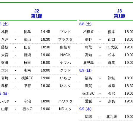
J2
J3
第1節
第1節
8 (土)
8/8 (土)
札幌
-
徳島
14:45
プレド
相模原
-
熊本
18:0
八戸
-
富山
18:30
プラスタ
長野
-
山口
18:0
藤枝
-
仙台
18:30
藤枝サ
鳥取
-
FC大阪
19:0
大宮
-
新潟
19:00
NACK
高知
-
松本
19:0
磐田
-
秋田
19:00
ヤマハ
鹿児島
-
群馬
19:0
大分
-
湘南
19:00
クラド
8/9 (日)
宮崎
-
横浜FC
19:00
いちご
福島
-
讃岐
18:0
鳥栖
-
甲府
19:30
駅スタ
滋賀
-
岐阜
18:3
9 (日)
栃木SC
-
金沢
19:0
いわき
-
今治
18:00
ハワスタ
愛媛
-
奈良
19:0
山形
-
栃木C
19:00
NDスタ
9/9 (水)
琉球
-
北九州
19:0