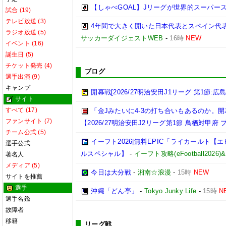
【しゃべGOAL】Jリーグが世界的スーパー
試合 (19)
テレビ放送 (3)
4年間で大きく開いた日本代表とスペイン代
ラジオ放送 (5)
サッカーダイジェストWEB
-
16時
NEW
イベント (16)
誕生日 (5)
チケット発売 (4)
ブログ
選手出演 (9)
キャンプ
開幕戦[2026/27明治安田J1リーグ 第1節:広
サイト
すべて (17)
「金Jみたいに4-3の打ち合いもあるのか
ファンサイト (7)
【2026/27明治安田J2リーグ第1節 鳥栖対甲府
チーム公式 (5)
イーフト2026|無料EPIC「ライカールト
選手公式
ルスペシャル】
-
イーフト攻略(eFootball2
著名人
メディア (5)
今日は大分戦
-
湘南☆浪漫
-
15時
NEW
サイトを推薦
選手
沖縄「どん亭」
-
Tokyo Junky Life
-
15時
N
選手名鑑
故障者
移籍
リーグ戦