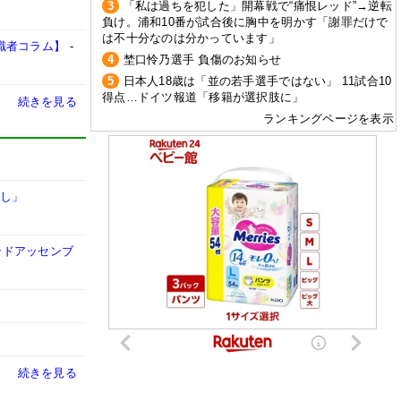
3
「私は過ちを犯した」開幕戦で“痛恨レッド”→逆転
負け。浦和10番が試合後に胸中を明かす「謝罪だけで
は不十分なのは分かっています」
識者コラム】
-
4
埜口怜乃選手 負傷のお知らせ
5
日本人18歳は「並の若手選手ではない」 11試合10
得点…ドイツ報道「移籍が選択肢に」
続きを見る
ランキングページを表示
なし」
ンドアッセンブ
続きを見る