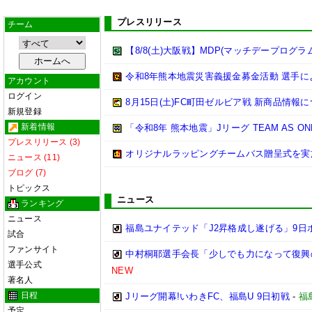
プレスリリース
チーム
【8/8(土)大阪戦】MDP(マッチデープログラ
令和8年熊本地震災害義援金募金活動 選手
アカウント
ログイン
8月15日(土)FC町田ゼルビア戦 新商品情報
新規登録
新着情報
「令和8年 熊本地震」Jリーグ TEAM AS 
プレスリリース (3)
オリジナルラッピングチームバス贈呈式を実
ニュース (11)
ブログ (7)
トピックス
ニュース
ランキング
ニュース
福島ユナイテッド「J2昇格成し遂げる」9日
試合
ファンサイト
中村桐耶選手会長「少しでも力になって復興
選手公式
NEW
著名人
日程
Jリーグ開幕!いわきFC、福島U 9日初戦
-
福
予定