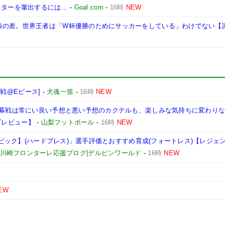
スターを輩出するには…
-
Goal.com
-
16時
NEW
表の差。世界王者は「W杯優勝のためにサッカーをしている」わけでない【
島戦@Eピース]
-
犬魂一笛
-
16時
NEW
。開幕戦は常にい良い予想と悪い予想のカクテルも、楽しみな気持ちに変わり
 プレビュー】
-
山梨フットボール
-
16時
NEW
【エピック】(ハードプレス)」選手評価とおすすめ育成(フォートレス)【レジェ
026)&川崎フロンターレ応援ブログ|デルピンワールド
-
16時
NEW
EW