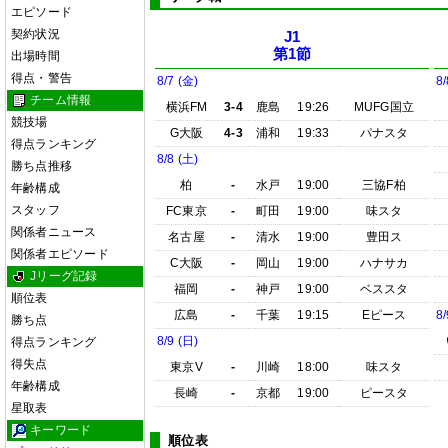
エピソード
契約状況
J1
第1節
出場時間
得点・警告
8/7 (金)
8/
チーム情報
横浜FM
3-4
鹿島
19:26
MUFG国立
競技場
G大阪
4-3
浦和
19:33
パナスタ
得点ランキング
8/8 (土)
勝ち点推移
柏
-
水戸
19:00
三協F柏
年齢構成
スタッフ
FC東京
-
町田
19:00
味スタ
関係者ニュース
名古屋
-
清水
19:00
豊田ス
関係者エピソード
C大阪
-
岡山
19:00
ハナサカ
Jリーグ記録
福岡
-
神戸
19:00
ベススタ
順位表
広島
-
千葉
19:15
Eピース
8/
勝ち点
8/9 (日)
得点ランキング
得失点
東京V
-
川崎
18:00
味スタ
年齢構成
長崎
-
京都
19:00
ピースタ
星取表
キーワード
順位表