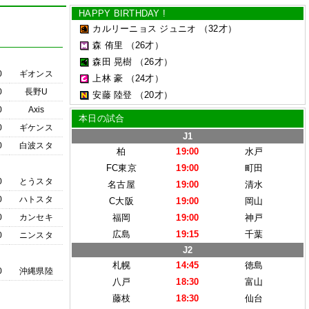
HAPPY BIRTHDAY !
カルリーニョス ジュニオ
（32才）
森 侑里
（26才）
森田 晃樹
（26才）
0
ギオンス
上林 豪
（24才）
0
長野U
安藤 陸登
（20才）
0
Axis
本日の試合
0
ギケンス
J1
0
白波スタ
柏
19:00
水戸
FC東京
19:00
町田
0
とうスタ
名古屋
19:00
清水
0
ハトスタ
C大阪
19:00
岡山
0
カンセキ
福岡
19:00
神戸
広島
19:15
千葉
0
ニンスタ
J2
札幌
14:45
徳島
0
沖縄県陸
八戸
18:30
富山
藤枝
18:30
仙台