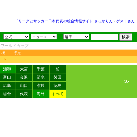
Jリーグとサッカー日本代表の総合情報サイト さっかりん
-
ゲストさん
FAワールドカップ
12月
予定
＞
浦和
大宮
千葉
柏
富山
金沢
清水
磐田
≫
広島
山口
讃岐
徳島
総合
代表
海外
すべて