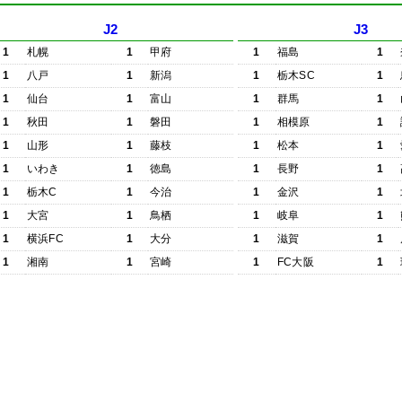
J2
J3
1
札幌
1
甲府
1
福島
1
1
八戸
1
新潟
1
栃木SC
1
1
仙台
1
富山
1
群馬
1
1
秋田
1
磐田
1
相模原
1
1
山形
1
藤枝
1
松本
1
1
いわき
1
徳島
1
長野
1
1
栃木C
1
今治
1
金沢
1
1
大宮
1
鳥栖
1
岐阜
1
1
横浜FC
1
大分
1
滋賀
1
1
湘南
1
宮崎
1
FC大阪
1