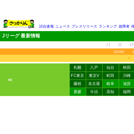
試合速報
ニュース
プレスリリース
ランキング
故障者
Jリーグ 最新情報
J1
J2
J3
2026年
＜
札幌
八戸
仙台
秋田
FC東京
東京V
町田
川崎
≪
藤枝
名古屋
岐阜
滋賀
愛媛
今治
高知
福岡