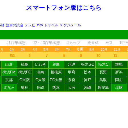
スマートフォン版はこちら
移籍
注目の試合
テレビ
toto
トラベル
スケジュール
J1百年構想
J2・J3百年構想
Jカップ
天皇杯
ACL
FI
8月
1月
2月
3月
4月
5月
6月
7月
9月
10月
11月
8
8/5
6
7
9
10
11
山形
福島
いわき
鹿島
水戸
栃木SC
栃木C
群馬
横浜FM
横浜FC
湘南
相模原
甲府
松本
長野
新潟
京都
G大阪
C大阪
FC大阪
奈良
神戸
鳥取
岡山
北九州
鳥栖
長崎
熊本
大分
宮崎
鹿児島
琉球