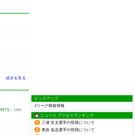
続きを見る
ピックアップ
Jリーグ移籍情報
ORTS
-
16時
ニュース アクセスランキング
1
三浦 弦太選手の怪我について
2
奥抜 侃志選手の怪我について