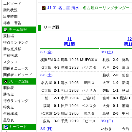
エピソード
J1-01-名古屋-清水
-
名古屋ローリングサンダー
契約状況
出場時間
得点・警告
リーグ戦
チーム情報
競技場
J1
J2
得点ランキング
第1節
第1
勝ち点推移
8/7 (金)
8/8 (土)
年齢構成
横浜FM
3-4
鹿島
19:26
MUFG国立
札幌
2-0
徳島
スタッフ
G大阪
4-3
浦和
19:33
パナスタ
八戸
2-0
富山
関係者ニュース
関係者エピソード
8/8 (土)
藤枝
2-0
仙台
Jリーグ記録
名古屋
0-1
清水
19:03
豊田ス
大宮
1-0
新潟
順位表
C大阪
2-1
岡山
19:03
ハナサカ
磐田
1-1
秋田
勝ち点
柏
2-1
水戸
19:04
三協F柏
宮崎
0-1
横浜FC
得点ランキング
福岡
0-1
神戸
19:04
ベススタ
大分
0-1
湘南
得失点
FC東京
1-5
町田
19:05
味スタ
鳥栖
2-0
甲府
年齢構成
星取表
広島
3-0
千葉
19:19
Eピース
8/9 (日)
キーワード
8/9 (日)
いわき
-
今治