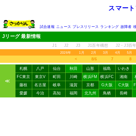
スマート
試合速報
ニュース
プレスリリース
ランキング
故障者
Jリーグ 最新情報
J1
J2
J3
J1百年構想
J2・J3百
2026年
1月
2月
3月
4月
5月
＜
8/6
7
8
札幌
八戸
仙台
秋田
山形
福島
いわき
FC東京
東京V
町田
川崎
横浜FM
横浜FC
湘南
≪
藤枝
名古屋
岐阜
滋賀
京都
G大阪
C大阪
愛媛
今治
高知
福岡
北九州
鳥栖
長崎