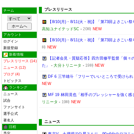
プレスリリース
チーム
【8/10(月)・8/11(火・祝)】「第73回よさ
高知ユナイテッドSC
-
20時
NEW
アカウント
【8/10(月)・8/11(火・祝)】「第73回よさこ
ログイン
時
NEW
新規登録
新着情報
【記者会見・質疑応答】四方田修平監督「個々
プレスリリース (14)
た」
-
大分トリニータ
-
19時
NEW
ニュース (12)
ブログ (4)
DF 6 三竿雄斗「フリーでいいところで受けら
トピックス
NEW
ランキング
ニュース
MF 19 林田滉也「相手のプレッシャーを強く
試合
リニータ
-
19時
NEW
ファンサイト
選手公式
著名人
ニュース
日程
予定
東京V、土壇場で白星スルリ…90+6分のロマニ