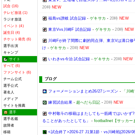
試合 (16)
20時
NEW
テレビ放送 (1)
福島vs讃岐 試合記録
-
ゲキサカ
-
20時
NEW
ラジオ放送
イベント (4)
東京Vvs川崎F 試合記録
-
ゲキサカ
-
20時
NEW
誕生日 (4)
チケット発売 (6)
川崎Fが終了間際に劇的同点弾、東京Vは溝口修
選手出演
け
-
ゲキサカ
-
20時
NEW
キャンプ
いわきvs今治 試合記録
-
ゲキサカ
-
20時
NEW
サイト
すべて (6)
ファンサイト (6)
ブログ
チーム公式
選手公式
フォーメーションまとめ26/27シーズン
-
「川崎
著名人
メディア
練習試合結果
-
超へだら日記
-
20時
NEW
サイトを推薦
選手
中村敬斗の移籍はまたしても一筋縄ではいかず
選手名鑑
ることがあったとしても」
-
footballnet【サッ
故障者
<試合終了>2026-27 J1第1節・vs川崎戦(2026/08/
移籍