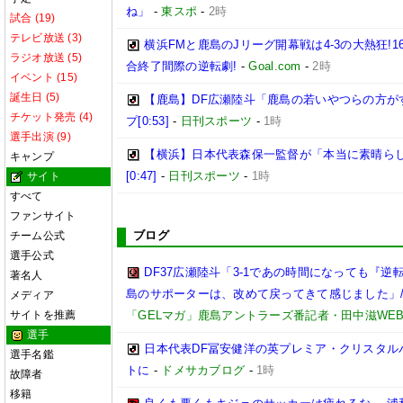
ね」
-
東スポ
-
2時
試合 (19)
テレビ放送 (3)
横浜FMと鹿島のJリーグ開幕戦は4-3の大熱狂!
ラジオ放送 (5)
合終了間際の逆転劇!
-
Goal.com
-
2時
イベント (15)
誕生日 (5)
【鹿島】DF広瀬陸斗「鹿島の若いやつらの方が
チケット発売 (4)
プ[0:53]
-
日刊スポーツ
-
1時
選手出演 (9)
【横浜】日本代表森保一監督が「本当に素晴らし
キャンプ
[0:47]
-
日刊スポーツ
-
1時
サイト
すべて
ファンサイト
ブログ
チーム公式
選手公式
DF37広瀬陸斗「3-1であの時間になっても『
著名人
島のサポーターは、改めて戻ってきて感じました」/【
メディア
サイトを推薦
「GELマガ」鹿島アントラーズ番記者・田中滋WE
選手
日本代表DF冨安健洋の英プレミア・クリスタル
選手名鑑
トに
-
ドメサカブログ
-
1時
故障者
移籍