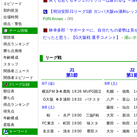
良くも悪くもキジェのサッカーは疲れるな ～浦
エピソード
契約状況
【明治安田J1リーグ1節 ガンバ大阪vs浦和レ
出場時間
PdN Annex
-
0時
得点・警告
林幸多郎「サポーターに、自分たちの姿勢は見
チーム情報
競技場
だったと思う」【G大阪戦 選手コメント】
-
浦レポ
得点ランキング
勝ち点推移
年齢構成
リーグ戦
スタッフ
J1
J2
関係者ニュース
第1節
第1
関係者エピソード
8/7 (金)
8/8 (土)
Jリーグ記録
順位表
横浜FM
3-4
鹿島
19:26
MUFG国立
札幌
-
徳島
1
勝ち点
G大阪
4-3
浦和
19:33
パナスタ
八戸
-
富山
1
得点ランキング
8/8 (土)
藤枝
-
仙台
1
得失点
柏
-
水戸
19:00
三協F柏
大宮
-
新潟
1
年齢構成
FC東京
-
町田
19:00
味スタ
磐田
-
秋田
1
星取表
名古屋
-
清水
19:00
豊田ス
大分
-
湘南
1
キーワード