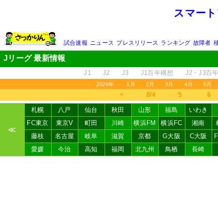
スマート
試合速報
ニュース
プレスリリース
ランキング
故障者
Jリーグ 最新情報
J1
J2
J3
J1百年構想
J2・J3百
2026年
1月
2月
3月
4月
5月
＜
8/4
5
6
札幌
八戸
仙台
秋田
山形
福島
いわき
FC東京
東京V
町田
川崎
横浜FM
横浜FC
湘南
≪
藤枝
名古屋
岐阜
滋賀
京都
G大阪
C大阪
愛媛
今治
高知
福岡
北九州
鳥栖
長崎