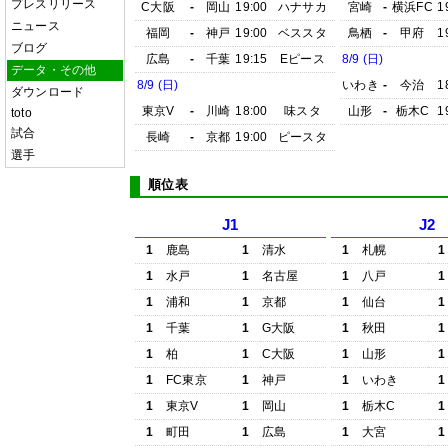
プレスリリース
C大阪
-
岡山
19:00
ハナサカ
宮崎
-
横浜FC
1
ニュース
福岡
-
神戸
19:00
ベススタ
鳥栖
-
甲府
1
ブログ
広島
-
千葉
19:15
Eピース
8/9 (日)
データ・その他
8/9 (日)
いわき
-
今治
1
ダウンロード
東京V
-
川崎
18:00
味スタ
山形
-
栃木C
1
toto
試合
長崎
-
京都
19:00
ピースタ
選手
順位表
J1
J2
1
鹿島
1
清水
1
札幌
1
1
水戸
1
名古屋
1
八戸
1
1
浦和
1
京都
1
仙台
1
1
千葉
1
G大阪
1
秋田
1
1
柏
1
C大阪
1
山形
1
1
FC東京
1
神戸
1
いわき
1
1
東京V
1
岡山
1
栃木C
1
1
町田
1
広島
1
大宮
1