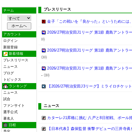
プレスリリース
チーム
金子「この戦いを『良かった』というためには
2026/27明治安田J1リーグ 第1節 鹿島アント
アカウント
時
ログイン
新規登録
2026/27明治安田J1リーグ 第1節 鹿島アント
新着情報
0時
プレスリリース
ニュース
2026/27明治安田J1リーグ 第1節 鹿島アント
ブログ
-
0時
トピックス
ランキング
【2026/27明治安田J3リーグ】ミライロチケ
ニュース
試合
ファンサイト
ニュース
選手公式
カターレJ1昇格に挑む 八戸と8日初戦、ボール
著名人
日程
【日本代表】森保監督 衝撃デビューの三井寺眞
予定