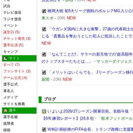
試合
橋岡大樹 初5大リーグ挑戦のボルシアMG入り
テレビ放送
東スポ
-
20時
NEW
ラジオ放送
イベント
「ウガンダ国内に大きな衝撃」27歳の代表戦士
誕生日 (5)
じる「貴重品を奪おうとした犯人に抵抗したことで
チケット発売 (3)
NEW
選手出演 (5)
キャンプ
「なんてことだ!」サラーの新天地での“超高額
サイト
のトップスターたちとは…」
-
サッカーダイジェス
すべて (7)
ファンサイト (3)
「メリットはいくらでも」 Jリーグシーズン移
チーム公式 (4)
新聞
-
20時
NEW
選手公式
著名人
メディア
ブログ
サイトを推薦
選手
いよいよ2026/27シーズン開幕目前。名願斗
選手名鑑
【8/6 練習レポート】(26.8.6)
-
「栃木フットボール
故障者
W杯計画頓挫のFIFA会長、トランプ政権に支援
移籍