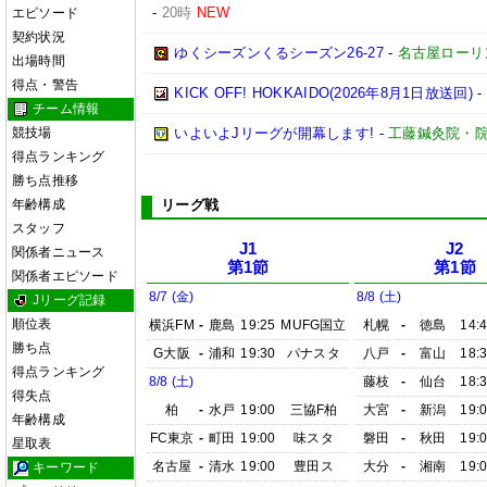
-
20時
NEW
エピソード
契約状況
ゆくシーズンくるシーズン26-27
-
名古屋ローリ
出場時間
得点・警告
KICK OFF! HOKKAIDO(2026年8月1日放送回)
-
チーム情報
競技場
いよいよJリーグが開幕します!
-
工藤鍼灸院・院
得点ランキング
勝ち点推移
年齢構成
リーグ戦
スタッフ
J1
J2
関係者ニュース
第1節
第1節
関係者エピソード
8/7 (金)
8/8 (土)
Jリーグ記録
順位表
横浜FM
-
鹿島
19:25
MUFG国立
札幌
-
徳島
14:
勝ち点
G大阪
-
浦和
19:30
パナスタ
八戸
-
富山
18:
得点ランキング
8/8 (土)
藤枝
-
仙台
18:
得失点
柏
-
水戸
19:00
三協F柏
大宮
-
新潟
19:
年齢構成
FC東京
-
町田
19:00
味スタ
磐田
-
秋田
19:
星取表
名古屋
-
清水
19:00
豊田ス
大分
-
湘南
19:
キーワード