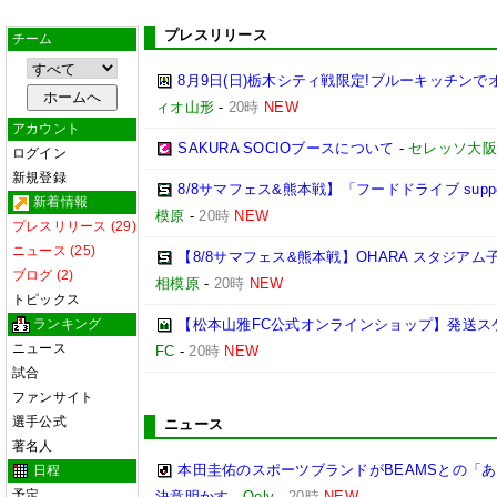
プレスリリース
チーム
8月9日(日)栃木シティ戦限定!ブルーキッチンで
ィオ山形
-
20時
NEW
アカウント
SAKURA SOCIOブースについて
-
セレッソ大阪
ログイン
新規登録
8/8サマフェス&熊本戦】「フードドライブ suppo
新着情報
模原
-
20時
NEW
プレスリリース (29)
ニュース (25)
【8/8サマフェス&熊本戦】OHARA スタジア
ブログ (2)
相模原
-
20時
NEW
トピックス
ランキング
【松本山雅FC公式オンラインショップ】発送ス
ニュース
FC
-
20時
NEW
試合
ファンサイト
選手公式
ニュース
著名人
本田圭佑のスポーツブランドがBEAMSとの「あ
日程
予定
決意明かす
-
Qoly
-
20時
NEW