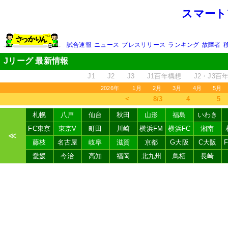
スマート
試合速報
ニュース
プレスリリース
ランキング
故障者
Jリーグ 最新情報
J1
J2
J3
J1百年構想
J2・J3百
2026年
1月
2月
3月
4月
5月
＜
8/3
4
5
札幌
八戸
仙台
秋田
山形
福島
いわき
FC東京
東京V
町田
川崎
横浜FM
横浜FC
湘南
≪
藤枝
名古屋
岐阜
滋賀
京都
G大阪
C大阪
愛媛
今治
高知
福岡
北九州
鳥栖
長崎