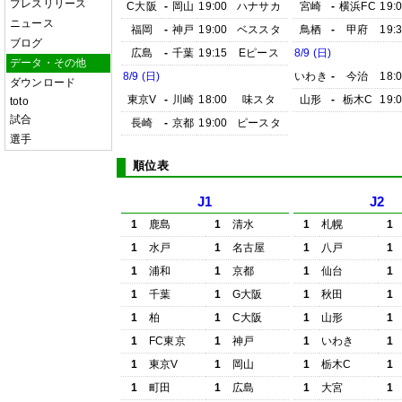
プレスリリース
C大阪
-
岡山
19:00
ハナサカ
宮崎
-
横浜FC
19:
ニュース
福岡
-
神戸
19:00
ベススタ
鳥栖
-
甲府
19:
ブログ
広島
-
千葉
19:15
Eピース
8/9 (日)
データ・その他
8/9 (日)
いわき
-
今治
18:
ダウンロード
東京V
-
川崎
18:00
味スタ
山形
-
栃木C
19:
toto
試合
長崎
-
京都
19:00
ピースタ
選手
順位表
J1
J2
1
鹿島
1
清水
1
札幌
1
1
水戸
1
名古屋
1
八戸
1
1
浦和
1
京都
1
仙台
1
1
千葉
1
G大阪
1
秋田
1
1
柏
1
C大阪
1
山形
1
1
FC東京
1
神戸
1
いわき
1
1
東京V
1
岡山
1
栃木C
1
1
町田
1
広島
1
大宮
1