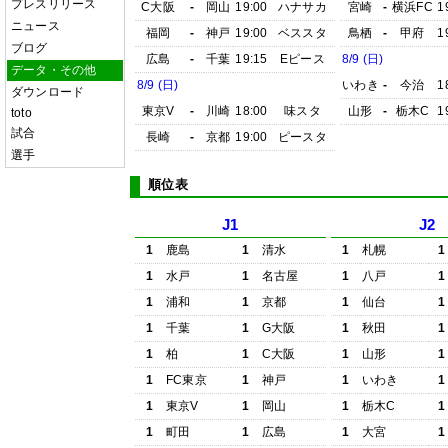
プレスリリース
C大阪
-
岡山
19:00
ハナサカ
宮崎
-
横浜FC
1
ニュース
福岡
-
神戸
19:00
ベススタ
鳥栖
-
甲府
1
ブログ
広島
-
千葉
19:15
Eピース
8/9 (日)
データ・その他
8/9 (日)
いわき
-
今治
1
ダウンロード
東京V
-
川崎
18:00
味スタ
山形
-
栃木C
1
toto
試合
長崎
-
京都
19:00
ピースタ
選手
順位表
J1
J2
1
鹿島
1
清水
1
札幌
1
1
水戸
1
名古屋
1
八戸
1
1
浦和
1
京都
1
仙台
1
1
千葉
1
G大阪
1
秋田
1
1
柏
1
C大阪
1
山形
1
1
FC東京
1
神戸
1
いわき
1
1
東京V
1
岡山
1
栃木C
1
1
町田
1
広島
1
大宮
1