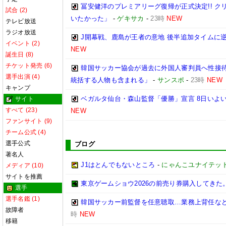
冨安健洋のプレミアリーグ復帰が正式決定!! 
試合 (2)
いたかった」
-
ゲキサカ
-
23時
NEW
テレビ放送
ラジオ放送
J開幕戦、鹿島が王者の意地 後半追加タイムに
イベント (2)
NEW
誕生日 (8)
チケット発売 (6)
韓国サッカー協会が過去に外国人審判員へ性接待
選手出演 (4)
統括する人物も含まれる」
-
サンスポ
-
23時
NEW
キャンプ
ベガルタ仙台・森山監督「優勝」宣言 8日いよい
サイト
すべて (23)
NEW
ファンサイト (9)
チーム公式 (4)
選手公式
ブログ
著名人
J1はとんでもないところ
-
にゃんこユナイテッ
メディア (10)
サイトを推薦
東京ゲームショウ2026の前売り券購入してきた
選手
選手名鑑 (1)
韓国サッカー前監督を任意聴取…業務上背任な
故障者
時
NEW
移籍