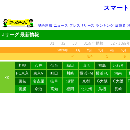
スマート
試合速報
ニュース
プレスリリース
ランキング
故障者
Jリーグ 最新情報
J1
J2
J3
J1百年構想
J2・J3百
2026年
1月
2月
3月
4月
5月
＜
8/4
5
6
札幌
八戸
仙台
秋田
山形
福島
いわき
FC東京
東京V
町田
川崎
横浜FM
横浜FC
湘南
≪
藤枝
名古屋
岐阜
滋賀
京都
G大阪
C大阪
愛媛
今治
高知
福岡
北九州
鳥栖
長崎