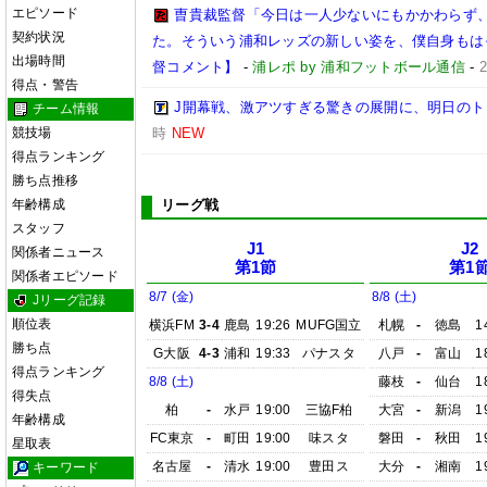
エピソード
曺貴裁監督「今日は一人少ないにもかかわらず
契約状況
た。そういう浦和レッズの新しい姿を、僕自身もは
出場時間
督コメント】
-
浦レポ by 浦和フットボール通信
-
得点・警告
J開幕戦、激アツすぎる驚きの展開に、明日の
チーム情報
競技場
時
NEW
得点ランキング
勝ち点推移
年齢構成
リーグ戦
スタッフ
J1
J2
関係者ニュース
第1節
第1
関係者エピソード
8/7 (金)
8/8 (土)
Jリーグ記録
順位表
横浜FM
3-4
鹿島
19:26
MUFG国立
札幌
-
徳島
1
勝ち点
G大阪
4-3
浦和
19:33
パナスタ
八戸
-
富山
1
得点ランキング
8/8 (土)
藤枝
-
仙台
1
得失点
柏
-
水戸
19:00
三協F柏
大宮
-
新潟
1
年齢構成
FC東京
-
町田
19:00
味スタ
磐田
-
秋田
1
星取表
名古屋
-
清水
19:00
豊田ス
大分
-
湘南
1
キーワード