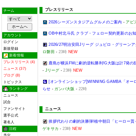
プレスリリース
チーム
2026シーズンスタジアムグルメのご案内
-
アビ
OB中村北斗氏 クラブ・フェロー契約更新のお
アカウント
ログイン
2026/27明治安田Jリーグ ジュビロ・グリー
新規登録
ロ磐田
-
23時
NEW
新着情報
プレスリリース (4)
鹿島が横浜FMに劇的逆転勝利!G大阪は計7発の乱
ニュース (37)
-
Jリーグ
-
23時
NEW
ブログ (8)
[オンラインショップ]WINNING GAMBA「
トピックス
ランキング
らせ
-
ガンバ大阪
-
22時
ニュース
試合
ファンサイト
ニュース
選手公式
挨拶代わりの劇的決勝弾!植中朝日「ヒーロー貰
著名人
ゲキサカ
-
23時
NEW
日程
予定