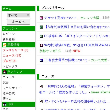
プレスリリース
チーム
チケット完売について
-
セレッソ大阪
-
14時
【8/8(土)大阪戦】当日のお問い合わせにつ
アカウント
ログイン
FC岐阜U-15 「JCYインターシティトリムカップ 
新規登録
新着情報
9/2(水) 横浜FM戦、9/6(日) FC東京
プレスリリース (6)
京都サンガF.C.
-
14時
NEW
ニュース (19)
三浦 弦太選手の怪我について
-
ガンバ大阪
ブログ (3)
トピックス
ランキング
ニュース
ニュース
試合
「100年に1人の逸材」「和製フォーデン」マ
ファンサイト
初ゴールに「歴史を作りよった」
-
times.abema
選手公式
著名人
J2・テゲバジャーロ宮崎の開幕戦いよいよ
日程
予定