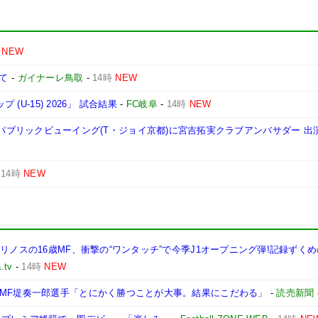
NEW
いて
-
ガイナーレ鳥取
-
14時
NEW
(U-15) 2026」 試合結果
-
FC岐阜
-
14時
NEW
戦 AWAYパブリックビューイング(T・ジョイ京都)に宮吉拓実クラブアンバサダー 
-
14時
NEW
リノスの16歳MF、衝撃の“ワンタッチ”で今季J1オープニング弾!記録ずく
.tv
-
14時
NEW
…MF堤奏一郎選手「とにかく勝つことが大事。結果にこだわる」
-
読売新聞