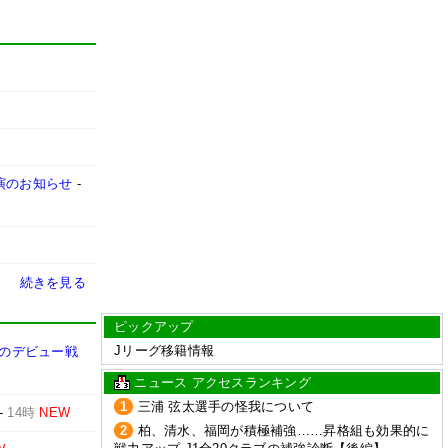
出演のお知らせ
-
続きを見る
ピックアップ
Jリーグ移籍情報
めのデビュー戦
ニュース アクセスランキング
1
三浦 弦太選手の怪我について
-
14時
NEW
2
柏、清水、福岡が積極補強……昇格組も効果的に