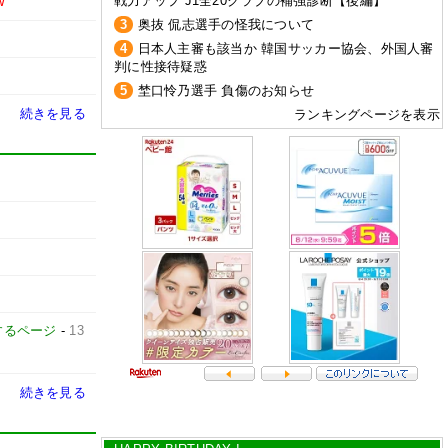
戦力アップ J1全20クラブの補強診断【後編】
W
3
奥抜 侃志選手の怪我について
4
日本人主審も該当か 韓国サッカー協会、外国人審
判に性接待疑惑
5
埜口怜乃選手 負傷のお知らせ
続きを見る
ランキングページを表示
するページ
-
13
続きを見る