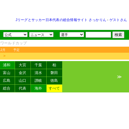
Jリーグとサッカー日本代表の総合情報サイト さっかりん
-
ゲストさん
FAワールドカップ
12月
予定
＞
浦和
大宮
千葉
柏
富山
金沢
清水
磐田
≫
広島
山口
讃岐
徳島
総合
代表
海外
すべて