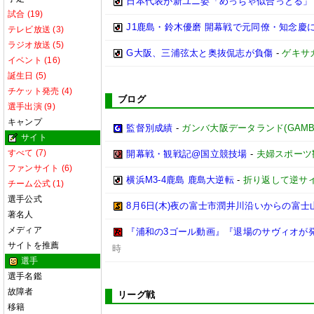
日本代表が新ユニ姿「めっちゃ似合っとる」
試合 (19)
J1鹿島・鈴木優磨 開幕戦で元同僚・知念慶に
テレビ放送 (3)
ラジオ放送 (5)
G大阪、三浦弦太と奥抜侃志が負傷
-
ゲキサ
イベント (16)
誕生日 (5)
チケット発売 (4)
ブログ
選手出演 (9)
キャンプ
監督別成績
-
ガンバ大阪データランド(GAMBA OS
サイト
すべて (7)
開幕戦・観戦記@国立競技場
-
夫婦スポーツ
ファンサイト (6)
横浜M3-4鹿島 鹿島大逆転
-
折り返して逆サ
チーム公式 (1)
選手公式
8月6日(木)夜の富士市潤井川沿いからの富士
著名人
メディア
『浦和の3ゴール動画』『退場のサヴィオが発
サイトを推薦
時
選手
選手名鑑
故障者
リーグ戦
移籍