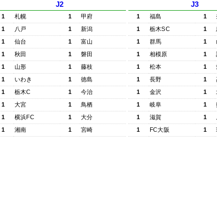
J2
J3
1
札幌
1
甲府
1
福島
1
1
八戸
1
新潟
1
栃木SC
1
1
仙台
1
富山
1
群馬
1
1
秋田
1
磐田
1
相模原
1
1
山形
1
藤枝
1
松本
1
1
いわき
1
徳島
1
長野
1
1
栃木C
1
今治
1
金沢
1
1
大宮
1
鳥栖
1
岐阜
1
1
横浜FC
1
大分
1
滋賀
1
1
湘南
1
宮崎
1
FC大阪
1