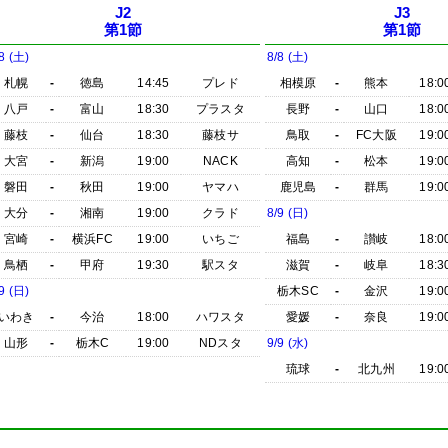
J2
J3
第1節
第1節
8 (土)
8/8 (土)
札幌
-
徳島
14:45
プレド
相模原
-
熊本
18:0
八戸
-
富山
18:30
プラスタ
長野
-
山口
18:0
藤枝
-
仙台
18:30
藤枝サ
鳥取
-
FC大阪
19:0
大宮
-
新潟
19:00
NACK
高知
-
松本
19:0
磐田
-
秋田
19:00
ヤマハ
鹿児島
-
群馬
19:0
大分
-
湘南
19:00
クラド
8/9 (日)
宮崎
-
横浜FC
19:00
いちご
福島
-
讃岐
18:0
鳥栖
-
甲府
19:30
駅スタ
滋賀
-
岐阜
18:3
9 (日)
栃木SC
-
金沢
19:0
いわき
-
今治
18:00
ハワスタ
愛媛
-
奈良
19:0
山形
-
栃木C
19:00
NDスタ
9/9 (水)
琉球
-
北九州
19:0