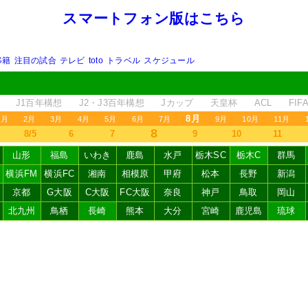
スマートフォン版はこちら
移籍
注目の試合
テレビ
toto
トラベル
スケジュール
J1百年構想
J2・J3百年構想
Jカップ
天皇杯
ACL
FI
8月
1月
2月
3月
4月
5月
6月
7月
9月
10月
11月
8
8/5
6
7
9
10
11
山形
福島
いわき
鹿島
水戸
栃木SC
栃木C
群馬
横浜FM
横浜FC
湘南
相模原
甲府
松本
長野
新潟
京都
G大阪
C大阪
FC大阪
奈良
神戸
鳥取
岡山
北九州
鳥栖
長崎
熊本
大分
宮崎
鹿児島
琉球