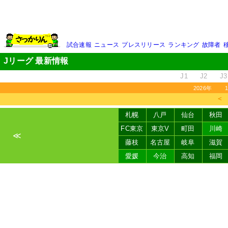
試合速報
ニュース
プレスリリース
ランキング
故障者
Jリーグ 最新情報
J1
J2
J3
2026年
＜
札幌
八戸
仙台
秋田
FC東京
東京V
町田
川崎
≪
藤枝
名古屋
岐阜
滋賀
愛媛
今治
高知
福岡