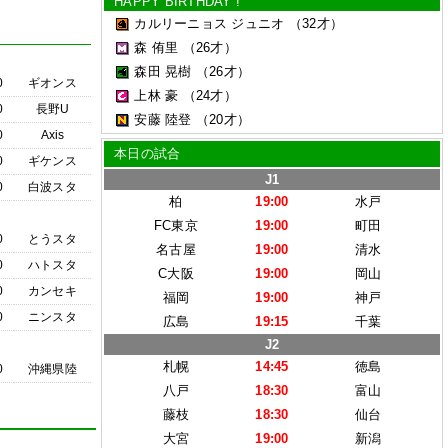
HAPPY BIRTHDAY !
カルリーニョス ジュニオ
（32才）
森 侑里
（26才）
森田 晃樹
（26才）
0
ギオンス
上林 豪
（24才）
0
長野U
安藤 陸登
（20才）
0
Axis
本日の試合
0
ギケンス
J1
0
白波スタ
柏
19:00
水戸
FC東京
19:00
町田
0
とうスタ
名古屋
19:00
清水
0
ハトスタ
C大阪
19:00
岡山
0
カンセキ
福岡
19:00
神戸
0
ニンスタ
広島
19:15
千葉
J2
札幌
14:45
徳島
0
沖縄県陸
八戸
18:30
富山
藤枝
18:30
仙台
大宮
19:00
新潟