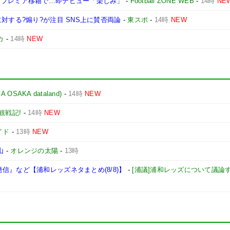
 プレミア移籍で…即デビュー「楽しみ」
-
Football ZONE WEB
-
14時
NE
対する?煽り?が注目 SNS上に賛否両論
-
東スポ
-
14時
NEW
カ
-
14時
NEW
AKA dataland)
-
14時
NEW
観戦記!
-
14時
NEW
イド
-
13時
NEW
山
-
オレンジの太陽
-
13時
信』など【浦和レッズネタまとめ(8/8)】
-
[浦議]浦和レッズについて議論