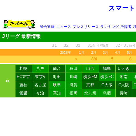
スマート
試合速報
ニュース
プレスリリース
ランキング
故障者
Jリーグ 最新情報
J1
J2
J3
J1百年構想
J2・J3百
2026年
1月
2月
3月
4月
5月
＜
8/4
5
6
札幌
八戸
仙台
秋田
山形
福島
いわき
FC東京
東京V
町田
川崎
横浜FM
横浜FC
湘南
≪
藤枝
名古屋
岐阜
滋賀
京都
G大阪
C大阪
愛媛
今治
高知
福岡
北九州
鳥栖
長崎