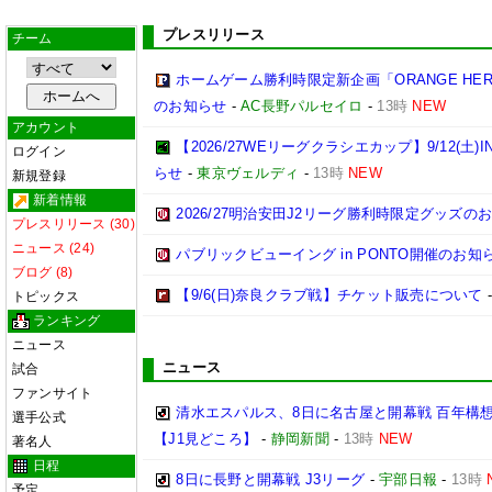
プレスリリース
チーム
ホームゲーム勝利時限定新企画「ORANGE H
のお知らせ
-
AC長野パルセイロ
-
13時
NEW
アカウント
【2026/27WEリーグクラシエカップ】9/12(
ログイン
らせ
-
東京ヴェルディ
-
13時
NEW
新規登録
新着情報
2026/27明治安田J2リーグ勝利時限定グッズの
プレスリリース (30)
ニュース (24)
パブリックビューイング in PONTO開催のお知
ブログ (8)
【9/6(日)奈良クラブ戦】チケット販売について
トピックス
ランキング
ニュース
ニュース
試合
ファンサイト
清水エスパルス、8日に名古屋と開幕戦 百年構
選手公式
【J1見どころ】
-
静岡新聞
-
13時
NEW
著名人
日程
8日に長野と開幕戦 J3リーグ
-
宇部日報
-
13時
予定