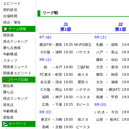
エピソード
契約状況
リーグ戦
出場時間
得点・警告
J1
J2
チーム情報
第1節
第1節
競技場
8/7 (金)
8/8 (土)
得点ランキング
横浜FM
-
鹿島
19:25
MUFG国立
札幌
-
徳島
14:
勝ち点推移
G大阪
-
浦和
19:30
パナスタ
八戸
-
富山
18:
年齢構成
8/8 (土)
藤枝
-
仙台
18:
スタッフ
関係者ニュース
柏
-
水戸
19:00
三協F柏
大宮
-
新潟
19:
関係者エピソード
FC東京
-
町田
19:00
味スタ
磐田
-
秋田
19:
Jリーグ記録
名古屋
-
清水
19:00
豊田ス
大分
-
湘南
19:
順位表
C大阪
-
岡山
19:00
ハナサカ
宮崎
-
横浜FC
19:
勝ち点
福岡
-
神戸
19:00
ベススタ
鳥栖
-
甲府
19:
得点ランキング
広島
-
千葉
19:15
Eピース
8/9 (日)
得失点
年齢構成
8/9 (日)
いわき
-
今治
18:
星取表
東京V
-
川崎
18:00
味スタ
山形
-
栃木C
19:
キーワード
長崎
-
京都
19:00
ピースタ