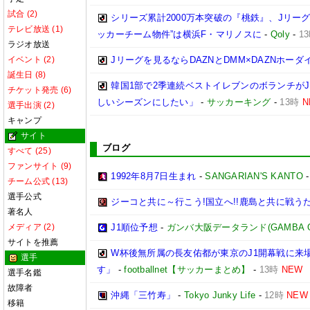
試合 (2)
シリーズ累計2000万本突破の『桃鉄』、Jリー
テレビ放送 (1)
ッカーチーム物件”は横浜F・マリノスに
-
Qoly
-
1
ラジオ放送
イベント (2)
Jリーグを見るならDAZNとDMM×DAZNホーダ
誕生日 (8)
韓国1部で2季連続ベストイレブンのボランチがJ
チケット発売 (6)
しいシーズンにしたい」
-
サッカーキング
-
13時
N
選手出演 (2)
キャンプ
サイト
ブログ
すべて (25)
ファンサイト (9)
1992年8月7日生まれ
-
SANGARIAN'S KANTO
チーム公式 (13)
選手公式
ジーコと共に～行こう!国立へ!!鹿島と共に戦うため
著名人
メディア (2)
J1順位予想
-
ガンバ大阪データランド(GAMBA OSAK
サイトを推薦
W杯後無所属の長友佑都が東京のJ1開幕戦に来
選手
す」
-
footballnet【サッカーまとめ】
-
13時
NEW
選手名鑑
故障者
沖縄「三竹寿」
-
Tokyo Junky Life
-
12時
NEW
移籍