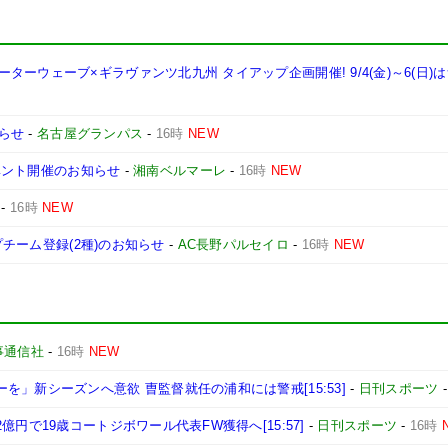
ーウェーブ×ギラヴァンツ北九州 タイアップ企画開催! 9/4(金)～6(日)
らせ
-
名古屋グランパス
-
16時
NEW
イベント開催のお知らせ
-
湘南ベルマーレ
-
16時
NEW
-
16時
NEW
プチーム登録(2種)のお知らせ
-
AC長野パルセイロ
-
16時
NEW
事通信社
-
16時
NEW
」新シーズンへ意欲 曺監督就任の浦和には警戒[15:53]
-
日刊スポーツ
円で19歳コートジボワール代表FW獲得へ[15:57]
-
日刊スポーツ
-
16時