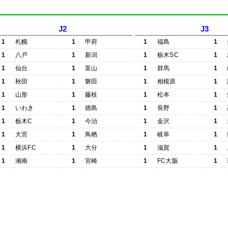
J2
J3
1
札幌
1
甲府
1
福島
1
1
八戸
1
新潟
1
栃木SC
1
1
仙台
1
富山
1
群馬
1
1
秋田
1
磐田
1
相模原
1
1
山形
1
藤枝
1
松本
1
1
いわき
1
徳島
1
長野
1
1
栃木C
1
今治
1
金沢
1
1
大宮
1
鳥栖
1
岐阜
1
1
横浜FC
1
大分
1
滋賀
1
1
湘南
1
宮崎
1
FC大阪
1