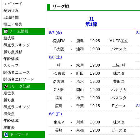
エピソード
リーグ戦
契約状況
出場時間
J1
第1節
得点・警告
チーム情報
8/7 (金)
8/
競技場
横浜FM
-
鹿島
19:25
MUFG国立
得点ランキング
G大阪
-
浦和
19:30
パナスタ
勝ち点推移
8/8 (土)
年齢構成
柏
-
水戸
19:00
三協F柏
スタッフ
関係者ニュース
FC東京
-
町田
19:00
味スタ
関係者エピソード
名古屋
-
清水
19:00
豊田ス
Jリーグ記録
C大阪
-
岡山
19:00
ハナサカ
順位表
福岡
-
神戸
19:00
ベススタ
勝ち点
広島
-
千葉
19:15
Eピース
8/
得点ランキング
得失点
8/9 (日)
年齢構成
東京V
-
川崎
18:00
味スタ
星取表
長崎
-
京都
19:00
ピースタ
キーワード