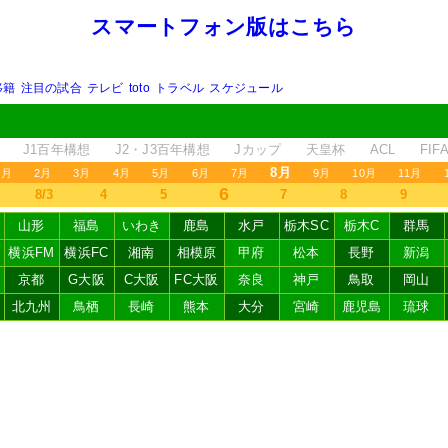
スマートフォン版はこちら
移籍
注目の試合
テレビ
toto
トラベル
スケジュール
J1百年構想
J2・J3百年構想
Jカップ
天皇杯
ACL
FI
8月
1月
2月
3月
4月
5月
6月
7月
9月
10月
11月
6
8/3
4
5
7
8
9
山形
福島
いわき
鹿島
水戸
栃木SC
栃木C
群馬
横浜FM
横浜FC
湘南
相模原
甲府
松本
長野
新潟
京都
G大阪
C大阪
FC大阪
奈良
神戸
鳥取
岡山
北九州
鳥栖
長崎
熊本
大分
宮崎
鹿児島
琉球