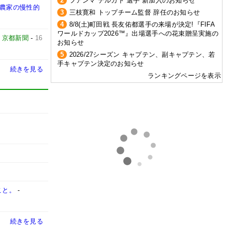
2
フアンマ デルガド 選手 新加入のお知らせ
う農家の慢性的
3
三枝寛和 トップチーム監督 辞任のお知らせ
4
8/8(土)町田戦 長友佑都選手の来場が決定!『FIFA
ワールドカップ2026™』出場選手への花束贈呈実施の
-
京都新聞
-
16
お知らせ
5
2026/27シーズン キャプテン、副キャプテン、若
手キャプテン決定のお知らせ
続きを見る
ランキングページを表示
こと。
-
続きを見る