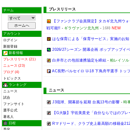
プレスリリース
チーム
【ファンクラブ会員限定】タカギ北九州ウォータ
戦可能!!
-
ギラヴァンツ北九州
-
16時
NEW
アカウント
はな保育による「保育サービス」実施のお知
ログイン
新規登録
2026/27シーズン 開幕企画 ポップアップ
新着情報
プレスリリース (21)
白井市との包括連携協定を締結
-
柏レイソル
ニュース (23)
AC長野パルセイロ U-18 下鳥舟平選手 トッ
ブログ (4)
トピックス
ランキング
ニュース
ニュース
試合
J3琉球、開幕節を延期 台風13号の影響
-
時
ファンサイト
選手公式
【G大阪】宇佐美貴史「自分ならではのプレーを
著名人
日程
Rマドリード、クラブ史上最高額の移籍金212億
予定