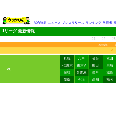
試合速報
ニュース
プレスリリース
ランキング
故障者
Jリーグ 最新情報
J1
J2
J3
2026年
＜
札幌
八戸
仙台
秋田
FC東京
東京V
町田
川崎
≪
藤枝
名古屋
岐阜
滋賀
愛媛
今治
高知
福岡