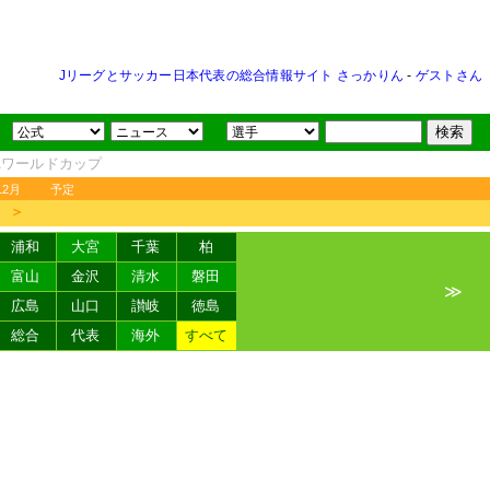
Jリーグとサッカー日本代表の総合情報サイト さっかりん
-
ゲストさん
FAワールドカップ
12月
予定
＞
浦和
大宮
千葉
柏
富山
金沢
清水
磐田
≫
広島
山口
讃岐
徳島
総合
代表
海外
すべて