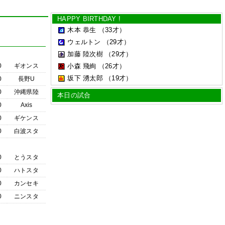
HAPPY BIRTHDAY !
木本 恭生
（33才）
ウェルトン
（29才）
加藤 陸次樹
（29才）
0
ギオンス
小森 飛絢
（26才）
坂下 湧太郎
（19才）
0
長野U
0
沖縄県陸
本日の試合
0
Axis
0
ギケンス
0
白波スタ
0
とうスタ
0
ハトスタ
0
カンセキ
0
ニンスタ