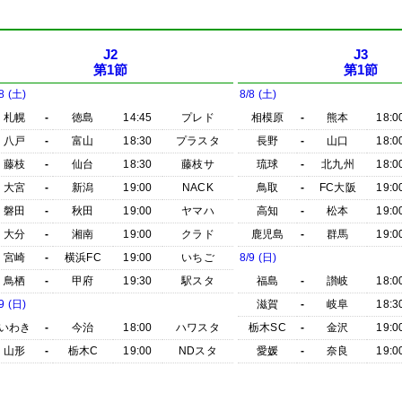
J2
J3
第1節
第1節
8 (土)
8/8 (土)
札幌
-
徳島
14:45
プレド
相模原
-
熊本
18:0
八戸
-
富山
18:30
プラスタ
長野
-
山口
18:0
藤枝
-
仙台
18:30
藤枝サ
琉球
-
北九州
18:0
大宮
-
新潟
19:00
NACK
鳥取
-
FC大阪
19:0
磐田
-
秋田
19:00
ヤマハ
高知
-
松本
19:0
大分
-
湘南
19:00
クラド
鹿児島
-
群馬
19:0
宮崎
-
横浜FC
19:00
いちご
8/9 (日)
鳥栖
-
甲府
19:30
駅スタ
福島
-
讃岐
18:0
9 (日)
滋賀
-
岐阜
18:3
いわき
-
今治
18:00
ハワスタ
栃木SC
-
金沢
19:0
山形
-
栃木C
19:00
NDスタ
愛媛
-
奈良
19:0