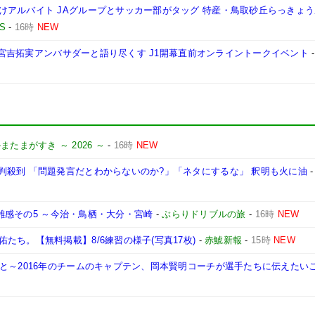
けアルバイト JAグループとサッカー部がタッグ 特産・鳥取砂丘らっきょ
S
-
16時
NEW
ガの宮吉拓実アンバサダーと語り尽くす J1開幕直前オンライントークイベント
またまがすき ～ 2026 ～
-
16時
NEW
判殺到 「問題発言だとわからないのか?」「ネタにするな」 釈明も火に油
-
の雑感その5 ～今治・鳥栖・大分・宮崎
-
ぶらりドリブルの旅
-
16時
NEW
ち。【無料掲載】8/6練習の様子(写真17枚)
-
赤鯱新報
-
15時
NEW
と～2016年のチームのキャプテン、岡本賢明コーチが選手たちに伝えたい