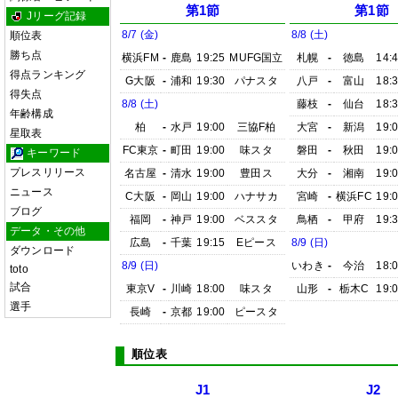
第1節
第1節
Jリーグ記録
8/7 (金)
8/8 (土)
順位表
勝ち点
横浜FM
-
鹿島
19:25
MUFG国立
札幌
-
徳島
14:
得点ランキング
G大阪
-
浦和
19:30
パナスタ
八戸
-
富山
18:
得失点
8/8 (土)
藤枝
-
仙台
18:
年齢構成
柏
-
水戸
19:00
三協F柏
大宮
-
新潟
19:
星取表
FC東京
-
町田
19:00
味スタ
磐田
-
秋田
19:
キーワード
プレスリリース
名古屋
-
清水
19:00
豊田ス
大分
-
湘南
19:
ニュース
C大阪
-
岡山
19:00
ハナサカ
宮崎
-
横浜FC
19:
ブログ
福岡
-
神戸
19:00
ベススタ
鳥栖
-
甲府
19:
データ・その他
広島
-
千葉
19:15
Eピース
8/9 (日)
ダウンロード
8/9 (日)
いわき
-
今治
18:
toto
試合
東京V
-
川崎
18:00
味スタ
山形
-
栃木C
19:
選手
長崎
-
京都
19:00
ピースタ
順位表
J1
J2