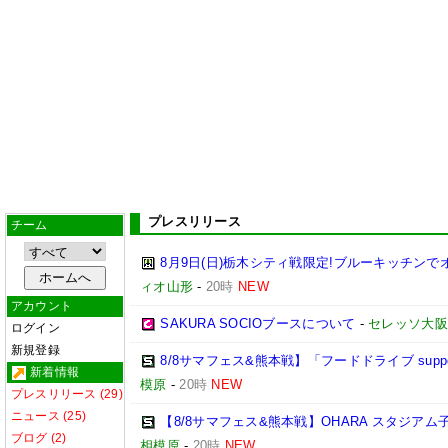
プレスリリース
チーム
8月9日(日)栃木シティ戦限定!ブルーキッチンで
ィオ山形
-
20時
NEW
アカウント
SAKURA SOCIOブースについて
-
セレッソ大阪
ログイン
新規登録
8/8サマフェス&熊本戦】「フードドライブ suppo
新着情報
模原
-
20時
NEW
プレスリリース (29)
ニュース (25)
【8/8サマフェス&熊本戦】OHARA スタジア
ブログ (2)
相模原
-
20時
NEW