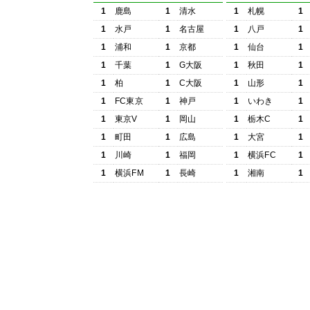
1
鹿島
1
清水
1
札幌
1
1
水戸
1
名古屋
1
八戸
1
1
浦和
1
京都
1
仙台
1
1
千葉
1
G大阪
1
秋田
1
1
柏
1
C大阪
1
山形
1
1
FC東京
1
神戸
1
いわき
1
1
東京V
1
岡山
1
栃木C
1
1
町田
1
広島
1
大宮
1
1
川崎
1
福岡
1
横浜FC
1
1
横浜FM
1
長崎
1
湘南
1