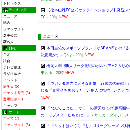
トピックス
ランキング
【松本山雅FC公式オンラインショップ】発送ス
ニュース
FC
-
20時
NEW
試合
ファンサイト
選手公式
ニュース
著名人
本田圭佑のスポーツブランドがBEAMSとの「あ
日程
予定
決意明かす
-
Qoly
-
20時
NEW
試合
橋岡大樹 初5大リーグ挑戦のボルシアMG入り
テレビ放送
東スポ
-
20時
NEW
ラジオ放送
イベント
「ウガンダ国内に大きな衝撃」27歳の代表戦士
誕生日 (5)
じる「貴重品を奪おうとした犯人に抵抗したことで
チケット発売 (3)
NEW
選手出演 (5)
キャンプ
「なんてことだ!」サラーの新天地での“超高額
サイト
のトップスターたちとは…」
-
サッカーダイジェス
すべて (7)
ファンサイト (3)
「メリットはいくらでも」 Jリーグシーズン移