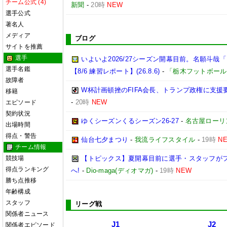
チーム公式 (4)
新聞
-
20時
NEW
選手公式
著名人
メディア
ブログ
サイトを推薦
選手
いよいよ2026/27シーズン開幕目前。名願斗
選手名鑑
【8/6 練習レポート】(26.8.6)
-
「栃木フットボール
故障者
W杯計画頓挫のFIFA会長、トランプ政権に支援
移籍
-
20時
NEW
エピソード
契約状況
ゆくシーズンくるシーズン26-27
-
名古屋ローリ
出場時間
得点・警告
仙台七夕まつり
-
我流ライフスタイル
-
19時
N
チーム情報
競技場
【トピックス】夏開幕目前に選手・スタッフが
得点ランキング
へ!
-
Dio-maga(ディオマガ)
-
19時
NEW
勝ち点推移
年齢構成
スタッフ
リーグ戦
関係者ニュース
J1
J2
関係者エピソード