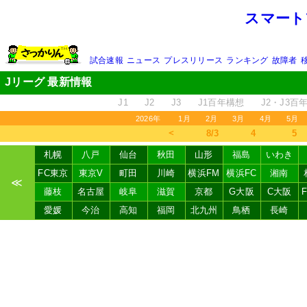
スマート
試合速報
ニュース
プレスリリース
ランキング
故障者
Jリーグ 最新情報
J1
J2
J3
J1百年構想
J2・J3百
2026年
1月
2月
3月
4月
5月
＜
8/3
4
5
札幌
八戸
仙台
秋田
山形
福島
いわき
FC東京
東京V
町田
川崎
横浜FM
横浜FC
湘南
≪
藤枝
名古屋
岐阜
滋賀
京都
G大阪
C大阪
愛媛
今治
高知
福岡
北九州
鳥栖
長崎