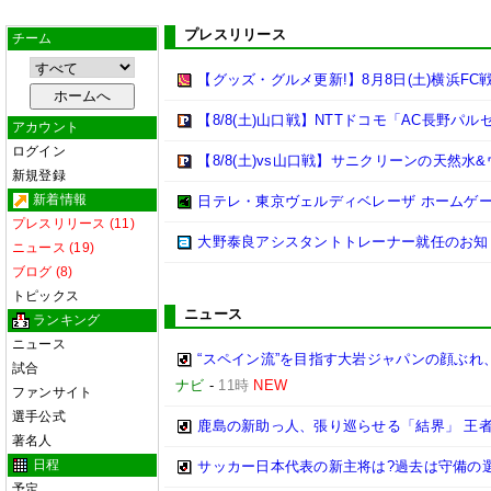
プレスリリース
チーム
【グッズ・グルメ更新!】8月8日(土)横浜FC
【8/8(土)山口戦】NTTドコモ「AC長野
アカウント
ログイン
【8/8(土)vs山口戦】サニクリーンの天然
新規登録
新着情報
日テレ・東京ヴェルディベレーザ ホームゲ
プレスリリース (11)
大野泰良アシスタントトレーナー就任のお知
ニュース (19)
ブログ (8)
トピックス
ニュース
ランキング
ニュース
“スペイン流”を目指す大岩ジャパンの顔ぶれ
試合
ナビ
-
11時
NEW
ファンサイト
選手公式
鹿島の新助っ人、張り巡らせる「結界」 王
著名人
日程
サッカー日本代表の新主将は?過去は守備の
予定