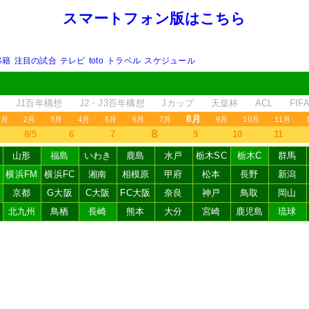
スマートフォン版はこちら
移籍
注目の試合
テレビ
toto
トラベル
スケジュール
J1百年構想
J2・J3百年構想
Jカップ
天皇杯
ACL
FI
8月
1月
2月
3月
4月
5月
6月
7月
9月
10月
11月
8
8/5
6
7
9
10
11
山形
福島
いわき
鹿島
水戸
栃木SC
栃木C
群馬
横浜FM
横浜FC
湘南
相模原
甲府
松本
長野
新潟
京都
G大阪
C大阪
FC大阪
奈良
神戸
鳥取
岡山
北九州
鳥栖
長崎
熊本
大分
宮崎
鹿児島
琉球