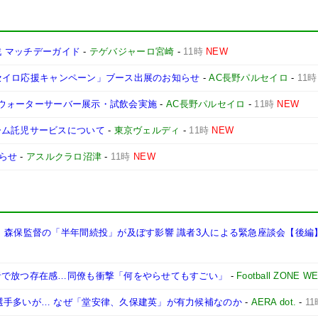
戦 マッチデーガイド
-
テゲバジャーロ宮崎
-
11時
NEW
パルセイロ応援キャンペーン」ブース出展のお知らせ
-
AC長野パルセイロ
-
11時
水&ウォーターサーバー展示・試飲会実施
-
AC長野パルセイロ
-
11時
NEW
ーム託児サービスについて
-
東京ヴェルディ
-
11時
NEW
らせ
-
アスルクラロ沼津
-
11時
NEW
、森保監督の「半年間続投」が及ぼす影響 識者3人による緊急座談会【後編
者で放つ存在感…同僚も衝撃「何をやらせてもすごい」
-
Football ZONE W
選手多いが… なぜ「堂安律、久保建英」が有力候補なのか
-
AERA dot.
-
11