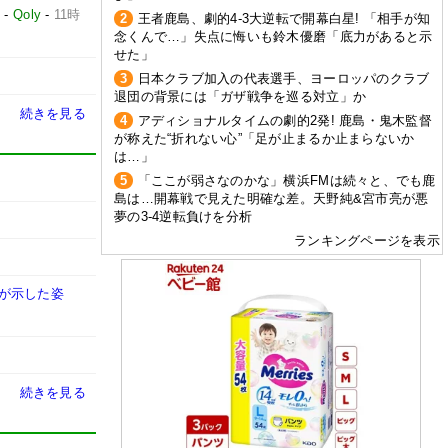
」
-
Qoly
-
11時
2
王者鹿島、劇的4-3大逆転で開幕白星! 「相手が知
念くんで…」失点に悔いも鈴木優磨「底力があると示
せた」
3
日本クラブ加入の代表選手、ヨーロッパのクラブ
退団の背景には「ガザ戦争を巡る対立」か
続きを見る
4
アディショナルタイムの劇的2発! 鹿島・鬼木監督
が称えた“折れない心”「足が止まるか止まらないか
は…」
5
「ここが弱さなのかな」横浜FMは続々と、でも鹿
島は…開幕戦で見えた明確な差。天野純&宮市亮が悪
夢の3-4逆転負けを分析
ランキングページを表示
ムが示した姿
続きを見る