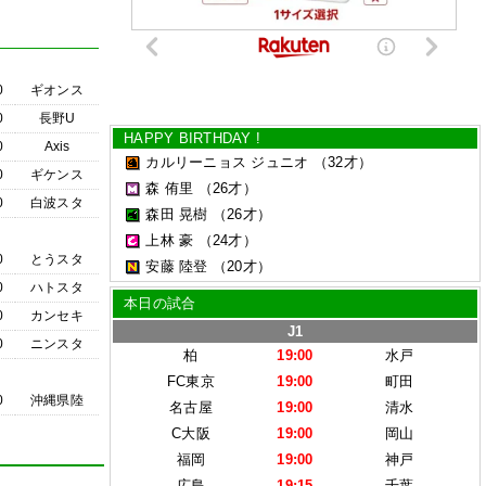
0
ギオンス
0
長野U
HAPPY BIRTHDAY !
0
Axis
カルリーニョス ジュニオ
（32才）
0
ギケンス
森 侑里
（26才）
0
白波スタ
森田 晃樹
（26才）
上林 豪
（24才）
0
とうスタ
安藤 陸登
（20才）
0
ハトスタ
本日の試合
0
カンセキ
J1
0
ニンスタ
柏
19:00
水戸
FC東京
19:00
町田
0
沖縄県陸
名古屋
19:00
清水
C大阪
19:00
岡山
福岡
19:00
神戸
広島
19:15
千葉