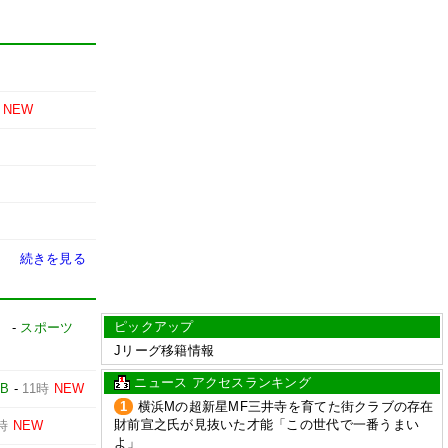
NEW
続きを見る
ピックアップ
】
-
スポーツ
Jリーグ移籍情報
ニュース アクセスランキング
EB
-
11時
NEW
1
横浜Mの超新星MF三井寺を育てた街クラブの存在
財前宣之氏が見抜いた才能「この世代で一番うまい
時
NEW
よ」