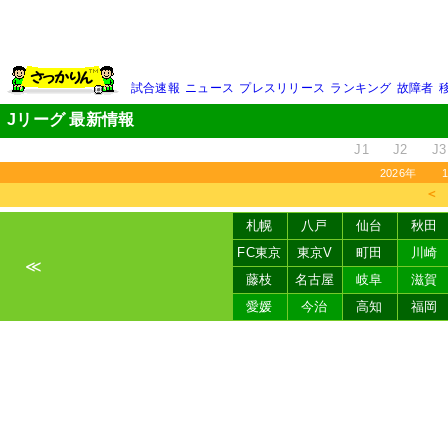
試合速報
ニュース
プレスリリース
ランキング
故障者
Jリーグ 最新情報
J1
J2
J3
2026年
＜
札幌
八戸
仙台
秋田
FC東京
東京V
町田
川崎
≪
藤枝
名古屋
岐阜
滋賀
愛媛
今治
高知
福岡