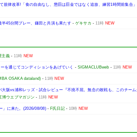
けて規律改革!「食の自由なし、懲罰は罰金ではなく追放、練習1時間前集合
後半45分間プレー、鎌田と共演も果たす
-
ゲキサカ
-
11時
NEW
理主義
-
11時
NEW
カーを通じてコンディションをあげていく
-
SIGMACLUBweb
-
11時
NEW
OSAKA dataland)
-
11時
NEW
節/ガンバ大阪vs浦和レッズ・試合レビュー『不撓不屈。無念の敗戦も、このチー
田正博ウエブマガジン
-
11時
NEW
来た。(2026/08/08)
-
F氏日記
-
10時
NEW