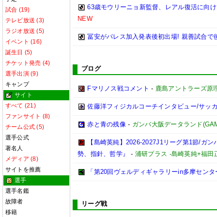
63歳モウリーニョ新監督、レアル復活に向
試合 (19)
NEW
テレビ放送 (3)
ラジオ放送 (5)
冨安がパレス加入発表後初出場! 親善試合で
イベント (16)
誕生日 (5)
チケット発売 (4)
ブログ
選手出演 (9)
キャンプ
Fマリノス戦コメント
-
鹿島アントラーズ原
サイト
すべて (21)
佐藤洋フィジカルコーチインタビュー/サッ
ファンサイト (8)
赤と青の残像
-
ガンバ大阪データランド(GAMBA 
チーム公式 (5)
選手公式
【島崎英純】2026-2027J1リーグ第1
著名人
勢、指針、哲学』
-
浦研プラス -島崎英純+福
メディア (8)
サイトを推薦
「第20回ヴェルディギャラリーin多摩センター」に
選手
選手名鑑
故障者
リーグ戦
移籍