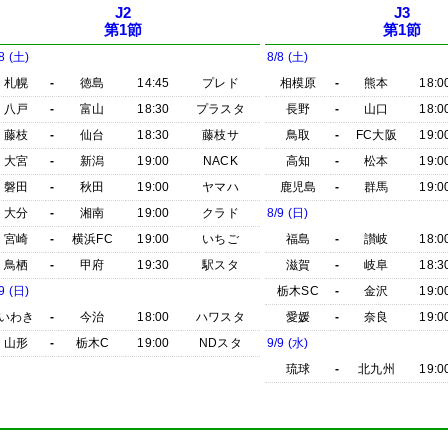
J2
J3
第1節
第1節
8 (土)
8/8 (土)
札幌
-
徳島
14:45
プレド
相模原
-
熊本
18:0
八戸
-
富山
18:30
プラスタ
長野
-
山口
18:0
藤枝
-
仙台
18:30
藤枝サ
鳥取
-
FC大阪
19:0
大宮
-
新潟
19:00
NACK
高知
-
松本
19:0
磐田
-
秋田
19:00
ヤマハ
鹿児島
-
群馬
19:0
大分
-
湘南
19:00
クラド
8/9 (日)
宮崎
-
横浜FC
19:00
いちご
福島
-
讃岐
18:0
鳥栖
-
甲府
19:30
駅スタ
滋賀
-
岐阜
18:3
9 (日)
栃木SC
-
金沢
19:0
いわき
-
今治
18:00
ハワスタ
愛媛
-
奈良
19:0
山形
-
栃木C
19:00
NDスタ
9/9 (水)
琉球
-
北九州
19:0