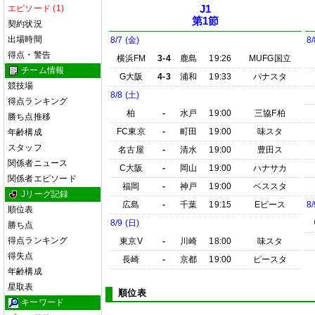
エピソード (1)
J1
第1節
契約状況
出場時間
8/7 (金)
8/
得点・警告
横浜FM
3-4
鹿島
19:26
MUFG国立
チーム情報
G大阪
4-3
浦和
19:33
パナスタ
競技場
8/8 (土)
得点ランキング
柏
-
水戸
19:00
三協F柏
勝ち点推移
FC東京
-
町田
19:00
味スタ
年齢構成
スタッフ
名古屋
-
清水
19:00
豊田ス
関係者ニュース
C大阪
-
岡山
19:00
ハナサカ
関係者エピソード
福岡
-
神戸
19:00
ベススタ
Jリーグ記録
広島
-
千葉
19:15
Eピース
8/
順位表
8/9 (日)
勝ち点
得点ランキング
東京V
-
川崎
18:00
味スタ
得失点
長崎
-
京都
19:00
ピースタ
年齢構成
星取表
順位表
キーワード