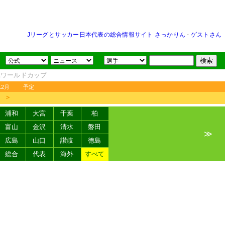
Jリーグとサッカー日本代表の総合情報サイト さっかりん
-
ゲストさん
FAワールドカップ
12月
予定
＞
浦和
大宮
千葉
柏
富山
金沢
清水
磐田
≫
広島
山口
讃岐
徳島
総合
代表
海外
すべて