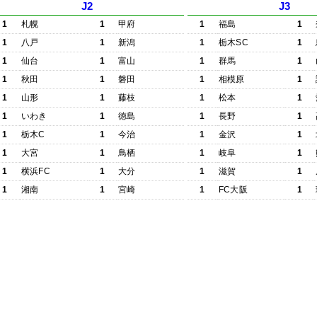
J2
J3
1
札幌
1
甲府
1
福島
1
1
八戸
1
新潟
1
栃木SC
1
1
仙台
1
富山
1
群馬
1
1
秋田
1
磐田
1
相模原
1
1
山形
1
藤枝
1
松本
1
1
いわき
1
徳島
1
長野
1
1
栃木C
1
今治
1
金沢
1
1
大宮
1
鳥栖
1
岐阜
1
1
横浜FC
1
大分
1
滋賀
1
1
湘南
1
宮崎
1
FC大阪
1