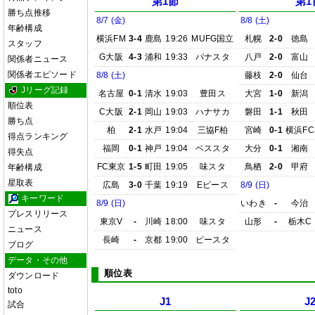
第1節
第1
勝ち点推移
8/7 (金)
8/8 (土)
年齢構成
横浜FM
3-4
鹿島
19:26
MUFG国立
札幌
2-0
徳島
スタッフ
G大阪
4-3
浦和
19:33
パナスタ
八戸
2-0
富山
関係者ニュース
関係者エピソード
8/8 (土)
藤枝
2-0
仙台
Jリーグ記録
名古屋
0-1
清水
19:03
豊田ス
大宮
1-0
新潟
順位表
C大阪
2-1
岡山
19:03
ハナサカ
磐田
1-1
秋田
勝ち点
柏
2-1
水戸
19:04
三協F柏
宮崎
0-1
横浜FC
得点ランキング
福岡
0-1
神戸
19:04
ベススタ
大分
0-1
湘南
得失点
FC東京
1-5
町田
19:05
味スタ
鳥栖
2-0
甲府
年齢構成
星取表
広島
3-0
千葉
19:19
Eピース
8/9 (日)
キーワード
8/9 (日)
いわき
-
今治
プレスリリース
東京V
-
川崎
18:00
味スタ
山形
-
栃木C
ニュース
長崎
-
京都
19:00
ピースタ
ブログ
データ・その他
順位表
ダウンロード
toto
J1
J
試合