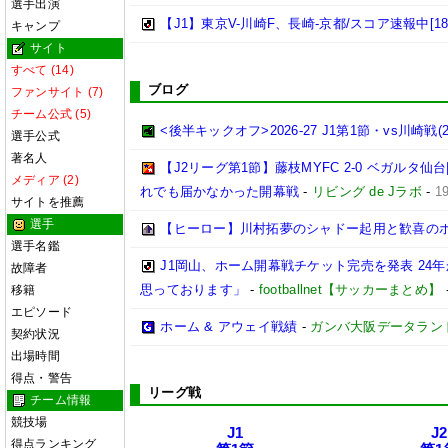
選手出演
【J1】東京V-川崎F、長崎-京都/スコア速報中[18:
キャンプ
サイト
すべて (14)
ブログ
ファンサイト (7)
チーム公式 (5)
<後半キックオフ>2026-27 J1第1節・vs川崎戦(202
選手公式
著名人
【J2リーグ第1節】藤枝MYFC 2-0 ベガルタ
メディア (2)
れでも届かなかった開幕戦
-
リビング de Jラボ
-
1
サイトを推薦
選手
【ヒーロー】川村拓夢のシャドー起用と歓喜の
選手名鑑
J1岡山、ホーム開幕戦チケット完売を発表 24
故障者
思っております」
-
footballnet【サッカーまとめ】
移籍
エピソード
ホーム & アウェイ戦績
-
ガンバ大阪データランド(GA
契約状況
出場時間
得点・警告
リーグ戦
チーム情報
競技場
J1
J2
得点ランキング