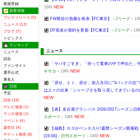
新規登録
18時
NEW
新着情報
プレスリリース (5)
FW尾谷の負傷を発表【FC東京】
-
Jリーグ
-
1
ニュース (12)
DF長友が契約を更新【FC東京】
-
Jリーグ
-
18
ブログ (7)
トピックス
ランキング
ニュース
ニュース
試合
「ヤバすごすぎ」「待って電車の中で声出た」
ファンサイト
キサカ
-
19時
NEW
選手公式
著名人
「戻せ、トミ、戻せ」加入当日に“3バックの左”
日程
は上々の出来「シャープさを取り戻してきているの
予定
NEW
試合 (16)
テレビ放送 (1)
【表】名古屋グランパス 2026/2027シーズ
ラジオ放送 (1)
スポーツ
-
19時
NEW
イベント (4)
誕生日 (4)
【福島】カズがベンチ入り!還暦シーズン開幕戦
チケット発売 (6)
[16:04]
-
日刊スポーツ
-
19時
NEW