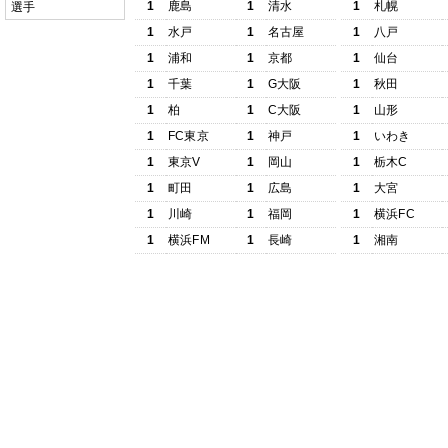
1
鹿島
1
清水
1
札幌
選手
1
水戸
1
名古屋
1
八戸
1
浦和
1
京都
1
仙台
1
千葉
1
G大阪
1
秋田
1
柏
1
C大阪
1
山形
1
FC東京
1
神戸
1
いわき
1
東京V
1
岡山
1
栃木C
1
町田
1
広島
1
大宮
1
川崎
1
福岡
1
横浜FC
1
横浜FM
1
長崎
1
湘南