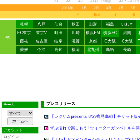
J1
J2
J3
J1百年構想
J2・J3百
2026年
1月
2月
3月
4月
5月
＜
8/6
7
8
札幌
八戸
仙台
秋田
山形
福島
いわき
FC東京
東京V
町田
川崎
横浜FM
横浜FC
湘南
≪
藤枝
名古屋
岐阜
滋賀
京都
G大阪
C大阪
愛媛
今治
高知
福岡
北九州
鳥栖
長崎
プレスリリース
チーム
【レクザムpresents 8/29鹿児島戦】チケット
ずぶ濡れで楽しもう! ウォーターガンバトルを開
アカウント
ログイン
【U-15】JCYインターシティトリムカップ(U-15