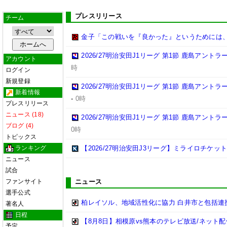
プレスリリース
チーム
金子「この戦いを『良かった』というためには
2026/27明治安田J1リーグ 第1節 鹿島アント
アカウント
時
ログイン
新規登録
2026/27明治安田J1リーグ 第1節 鹿島アント
新着情報
-
0時
プレスリリース
ニュース (18)
2026/27明治安田J1リーグ 第1節 鹿島アント
ブログ (4)
0時
トピックス
ランキング
【2026/27明治安田J3リーグ】ミライロチケ
ニュース
試合
ファンサイト
ニュース
選手公式
柏レイソル、地域活性化に協力 白井市と包括連携
著名人
日程
【8月8日】相模原vs熊本のテレビ放送/ネット配
予定