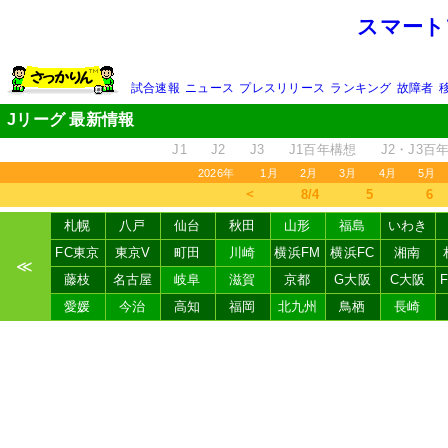
スマート
試合速報
ニュース
プレスリリース
ランキング
故障者
Jリーグ 最新情報
J1
J2
J3
J1百年構想
J2・J3百
2026年
1月
2月
3月
4月
5月
＜
8/4
5
6
札幌
八戸
仙台
秋田
山形
福島
いわき
FC東京
東京V
町田
川崎
横浜FM
横浜FC
湘南
≪
藤枝
名古屋
岐阜
滋賀
京都
G大阪
C大阪
愛媛
今治
高知
福岡
北九州
鳥栖
長崎