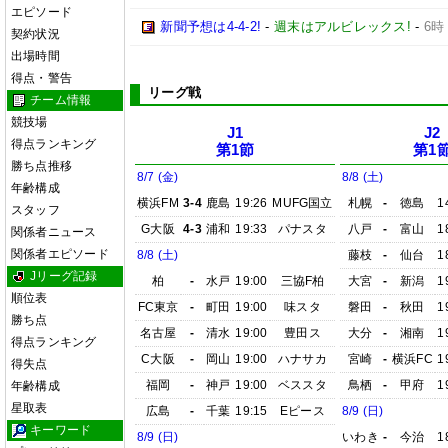
エピソード
新聞予想は4-4-2!
-
週末はアルビレックス!
-
6時
契約状況
出場時間
得点・警告
リーグ戦
チーム情報
競技場
J1
J2
得点ランキング
第1節
第1
勝ち点推移
8/7 (金)
8/8 (土)
年齢構成
横浜FM
3-4
鹿島
19:26
MUFG国立
札幌
-
徳島
1
スタッフ
G大阪
4-3
浦和
19:33
パナスタ
八戸
-
富山
1
関係者ニュース
関係者エピソード
8/8 (土)
藤枝
-
仙台
1
Jリーグ記録
柏
-
水戸
19:00
三協F柏
大宮
-
新潟
1
順位表
FC東京
-
町田
19:00
味スタ
磐田
-
秋田
1
勝ち点
名古屋
-
清水
19:00
豊田ス
大分
-
湘南
1
得点ランキング
C大阪
-
岡山
19:00
ハナサカ
宮崎
-
横浜FC
1
得失点
福岡
-
神戸
19:00
ベススタ
鳥栖
-
甲府
1
年齢構成
星取表
広島
-
千葉
19:15
Eピース
8/9 (日)
キーワード
8/9 (日)
いわき
-
今治
1