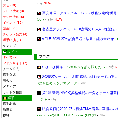
7時
NEW
試合 (19)
テレビ放送 (3)
冨安健洋、クリスタル・パレス移籍決定!背番号
ラジオ放送 (5)
Qoly
-
7時
NEW
イベント (15)
誕生日 (5)
名古屋グランパス、U-18所属の16人を2種登録
チケット発売 (4)
ACLE 2026-27の試合日程・結果・組み合わせ
-
選手出演 (9)
キャンプ
サイト
ブログ
すべて (7)
ファンサイト (7)
いよいよ開幕
-
ベガルタを熱く語りたい
-
7時
N
チーム公式
選手公式
2026/27シーズン、J1開幕戦の対戦カードの
著名人
3はきだめスタジオブログ
-
7時
メディア
サイトを推薦
第1節:新潟(NACK)昇格候補の一角とホーム開幕
選手
ージャ
-
7時
選手名鑑
試合観戦記2026-27～横浜FMvs鹿島～至極
故障者
kazumaxのFIELD OF Soccer ブログ!
-
7時
移籍