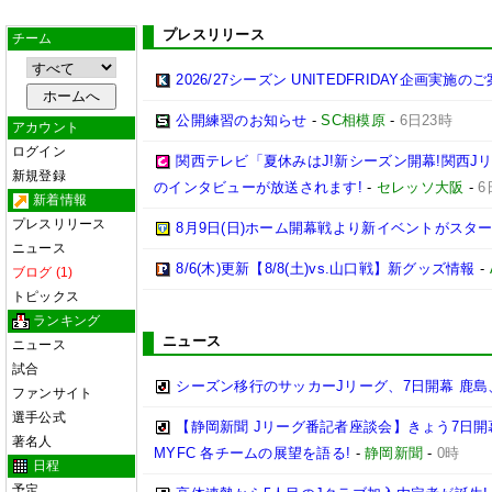
プレスリリース
チーム
2026/27シーズン UNITEDFRIDAY企画実施の
公開練習のお知らせ
-
SC相模原
-
6日23時
アカウント
ログイン
関西テレビ「夏休みはJ!新シーズン開幕!関西J
新規登録
のインタビューが放送されます!
-
セレッソ大阪
-
6
新着情報
プレスリリース
8月9日(日)ホーム開幕戦より新イベントがスター
ニュース
8/6(木)更新【8/8(土)vs.山口戦】新グッズ情報
-
ブログ (1)
トピックス
ランキング
ニュース
ニュース
試合
シーズン移行のサッカーJリーグ、7日開幕 鹿島
ファンサイト
選手公式
【静岡新聞 Jリーグ番記者座談会】きょう7日開
著名人
MYFC 各チームの展望を語る!
-
静岡新聞
-
0時
日程
予定