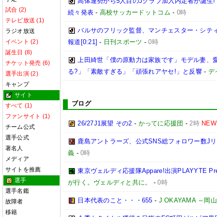
高体連勢から5人目のJクラブ加入内定者が誕生!
試合 (2)
続々発表
-
高校サッカードットコム
-
0時
テレビ放送 (1)
バルサのフリック監督、マンチェスター・シティ
ラジオ放送
イベント (2)
報道[0:21]
-
日刊スポーツ
-
0時
誕生日 (8)
上田綺世「僕の原動力は家族です」モデル妻、
チケット発売 (6)
る?」「素敵すぎる」「頑張れアヤセ!」と反響
-
デ
選手出演 (2)
キャンプ
サイト
ブログ
すべて (1)
ファンサイト (1)
26/27J1展望 その2
-
かってに応援団
-
2時
NEW
チーム公式
選手公式
鹿島アントラーズ、公式SNS総フォロワー数J
著名人
義
-
0時
メディア
サイトを推薦
東京ヴェルディ応援隊Appare!出演PLAYYTE Pre
選手
が行く。ヴェルディと共に。
-
0時
選手名鑑
日本代表のこと・・・655
-
J OKAYAMA 
故障者
移籍