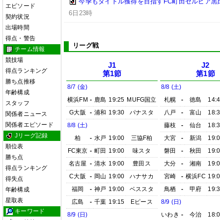
今季もタイトル獲得を目指すFC町田ゼルビア黒
エピソード
6日23時
契約状況
出場時間
得点・警告
リーグ戦
チーム情報
競技場
J1
J2
得点ランキング
第1節
第1節
勝ち点推移
8/7 (金)
8/8 (土)
年齢構成
横浜FM
-
鹿島
19:25
MUFG国立
札幌
-
徳島
14:
スタッフ
G大阪
-
浦和
19:30
パナスタ
八戸
-
富山
18:
関係者ニュース
関係者エピソード
8/8 (土)
藤枝
-
仙台
18:
Jリーグ記録
柏
-
水戸
19:00
三協F柏
大宮
-
新潟
19:
順位表
FC東京
-
町田
19:00
味スタ
磐田
-
秋田
19:
勝ち点
名古屋
-
清水
19:00
豊田ス
大分
-
湘南
19:
得点ランキング
C大阪
-
岡山
19:00
ハナサカ
宮崎
-
横浜FC
19:
得失点
福岡
-
神戸
19:00
ベススタ
鳥栖
-
甲府
19:
年齢構成
星取表
広島
-
千葉
19:15
Eピース
8/9 (日)
キーワード
8/9 (日)
いわき
-
今治
18: