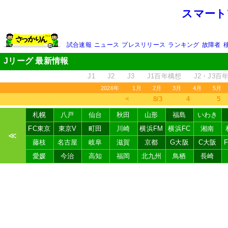
スマート
試合速報
ニュース
プレスリリース
ランキング
故障者
Jリーグ 最新情報
J1
J2
J3
J1百年構想
J2・J3百
2026年
1月
2月
3月
4月
5月
＜
8/3
4
5
札幌
八戸
仙台
秋田
山形
福島
いわき
FC東京
東京V
町田
川崎
横浜FM
横浜FC
湘南
≪
藤枝
名古屋
岐阜
滋賀
京都
G大阪
C大阪
愛媛
今治
高知
福岡
北九州
鳥栖
長崎