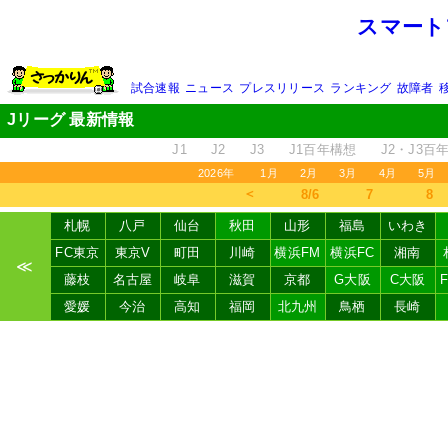
スマート
試合速報
ニュース
プレスリリース
ランキング
故障者
Jリーグ 最新情報
J1
J2
J3
J1百年構想
J2・J3百
2026年
1月
2月
3月
4月
5月
＜
8/6
7
8
札幌
八戸
仙台
秋田
山形
福島
いわき
FC東京
東京V
町田
川崎
横浜FM
横浜FC
湘南
≪
藤枝
名古屋
岐阜
滋賀
京都
G大阪
C大阪
愛媛
今治
高知
福岡
北九州
鳥栖
長崎