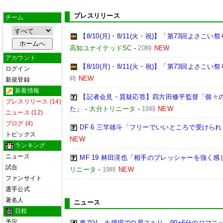
プレスリリース
チーム
【8/10(月)・8/11(火・祝)】「第73回よさ
高知ユナイテッドSC
-
20時
NEW
アカウント
【8/10(月)・8/11(火・祝)】「第73回よさこ
ログイン
時
NEW
新規登録
新着情報
【記者会見・質疑応答】四方田修平監督「個々
プレスリリース (14)
た」
-
大分トリニータ
-
19時
NEW
ニュース (12)
ブログ (4)
DF 6 三竿雄斗「フリーでいいところで受けら
トピックス
NEW
ランキング
ニュース
MF 19 林田滉也「相手のプレッシャーを強く
試合
リニータ
-
19時
NEW
ファンサイト
選手公式
著名人
ニュース
日程
予定
東京V、土壇場で白星スルリ…90+6分のロマニ