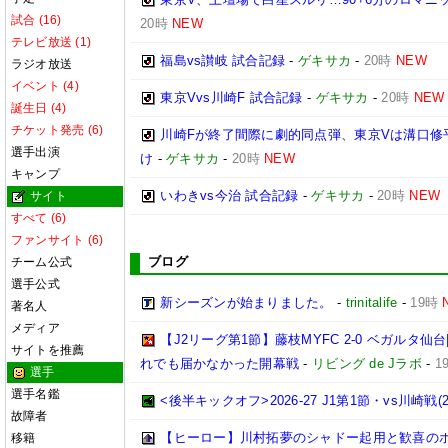
試合 (16)
20時
NEW
テレビ放送 (1)
福島vs讃岐 試合記録
-
ゲキサカ
-
20時
NEW
ラジオ放送
イベント (4)
東京Vvs川崎F 試合記録
-
ゲキサカ
-
20時
NEW
誕生日 (4)
チケット発売 (6)
川崎Fが終了間際に劇的同点弾、東京Vは溝口修
選手出演
け
-
ゲキサカ
-
20時
NEW
キャンプ
いわきvs今治 試合記録
-
ゲキサカ
-
20時
NEW
サイト
すべて (6)
ファンサイト (6)
ブログ
チーム公式
選手公式
新シーズンが始まりました。
-
trinitalife
-
19時
著名人
メディア
【J2リーグ第1節】藤枝MYFC 2-0 ベガルタ
サイトを推薦
れでも届かなかった開幕戦
-
リビング de Jラボ
-
1
選手
選手名鑑
<後半キックオフ>2026-27 J1第1節・vs川崎戦(202
故障者
【ヒーロー】川村拓夢のシャドー起用と歓喜の
移籍