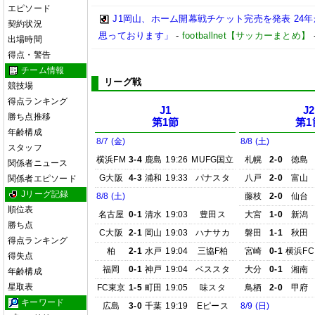
エピソード
J1岡山、ホーム開幕戦チケット完売を発表 24
契約状況
思っております」
-
footballnet【サッカーまとめ】
出場時間
得点・警告
チーム情報
リーグ戦
競技場
得点ランキング
J1
J2
勝ち点推移
第1節
第1
年齢構成
8/7 (金)
8/8 (土)
スタッフ
横浜FM
3-4
鹿島
19:26
MUFG国立
札幌
2-0
徳島
関係者ニュース
G大阪
4-3
浦和
19:33
パナスタ
八戸
2-0
富山
関係者エピソード
Jリーグ記録
8/8 (土)
藤枝
2-0
仙台
順位表
名古屋
0-1
清水
19:03
豊田ス
大宮
1-0
新潟
勝ち点
C大阪
2-1
岡山
19:03
ハナサカ
磐田
1-1
秋田
得点ランキング
柏
2-1
水戸
19:04
三協F柏
宮崎
0-1
横浜FC
得失点
福岡
0-1
神戸
19:04
ベススタ
大分
0-1
湘南
年齢構成
星取表
FC東京
1-5
町田
19:05
味スタ
鳥栖
2-0
甲府
キーワード
広島
3-0
千葉
19:19
Eピース
8/9 (日)