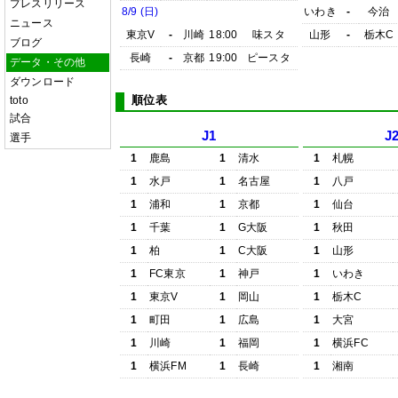
プレスリリース
8/9 (日)
いわき
-
今治
ニュース
東京V
-
川崎
18:00
味スタ
山形
-
栃木C
ブログ
長崎
-
京都
19:00
ピースタ
データ・その他
ダウンロード
順位表
toto
試合
J1
J
選手
1
鹿島
1
清水
1
札幌
1
水戸
1
名古屋
1
八戸
1
浦和
1
京都
1
仙台
1
千葉
1
G大阪
1
秋田
1
柏
1
C大阪
1
山形
1
FC東京
1
神戸
1
いわき
1
東京V
1
岡山
1
栃木C
1
町田
1
広島
1
大宮
1
川崎
1
福岡
1
横浜FC
1
横浜FM
1
長崎
1
湘南