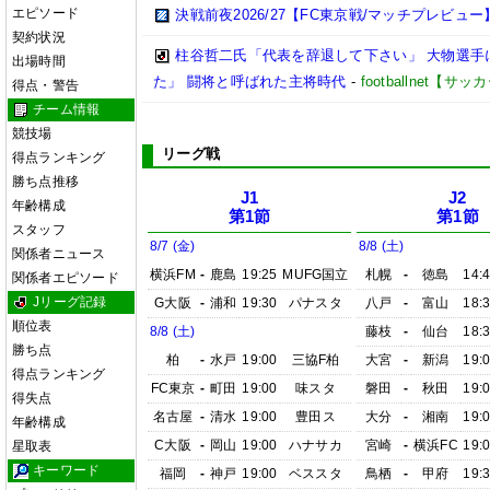
エピソード
決戦前夜2026/27【FC東京戦/マッチプレビュー
契約状況
柱谷哲二氏「代表を辞退して下さい」 大物選手
出場時間
た」 闘将と呼ばれた主将時代
-
footballnet【
得点・警告
チーム情報
競技場
リーグ戦
得点ランキング
勝ち点推移
J1
J2
年齢構成
第1節
第1節
スタッフ
8/7 (金)
8/8 (土)
関係者ニュース
横浜FM
-
鹿島
19:25
MUFG国立
札幌
-
徳島
14:
関係者エピソード
Jリーグ記録
G大阪
-
浦和
19:30
パナスタ
八戸
-
富山
18:
順位表
8/8 (土)
藤枝
-
仙台
18:
勝ち点
柏
-
水戸
19:00
三協F柏
大宮
-
新潟
19:
得点ランキング
FC東京
-
町田
19:00
味スタ
磐田
-
秋田
19:
得失点
名古屋
-
清水
19:00
豊田ス
大分
-
湘南
19:
年齢構成
C大阪
-
岡山
19:00
ハナサカ
宮崎
-
横浜FC
19:
星取表
キーワード
福岡
-
神戸
19:00
ベススタ
鳥栖
-
甲府
19: