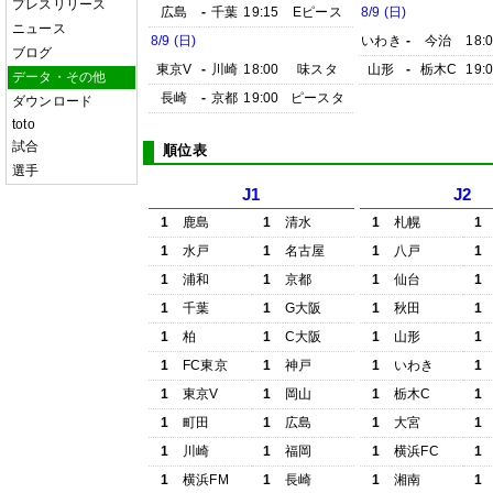
プレスリリース
広島
-
千葉
19:15
Eピース
8/9 (日)
ニュース
8/9 (日)
いわき
-
今治
18:
ブログ
東京V
-
川崎
18:00
味スタ
山形
-
栃木C
19:
データ・その他
長崎
-
京都
19:00
ピースタ
ダウンロード
toto
試合
順位表
選手
J1
J2
1
鹿島
1
清水
1
札幌
1
1
水戸
1
名古屋
1
八戸
1
1
浦和
1
京都
1
仙台
1
1
千葉
1
G大阪
1
秋田
1
1
柏
1
C大阪
1
山形
1
1
FC東京
1
神戸
1
いわき
1
1
東京V
1
岡山
1
栃木C
1
1
町田
1
広島
1
大宮
1
1
川崎
1
福岡
1
横浜FC
1
1
横浜FM
1
長崎
1
湘南
1