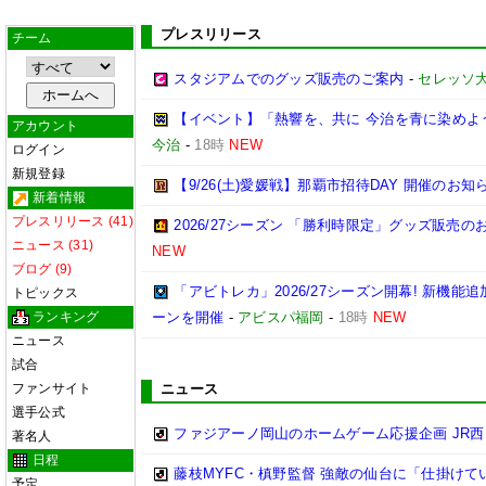
プレスリリース
チーム
スタジアムでのグッズ販売のご案内
-
セレッソ
【イベント】「熱響を、共に 今治を青に染めよう
アカウント
今治
-
18時
NEW
ログイン
新規登録
【9/26(土)愛媛戦】那覇市招待DAY 開催のお知
新着情報
プレスリリース (41)
2026/27シーズン 「勝利時限定」グッズ販売の
ニュース (31)
NEW
ブログ (9)
「アビトレカ」2026/27シーズン開幕! 新機
トピックス
ランキング
ーンを開催
-
アビスパ福岡
-
18時
NEW
ニュース
試合
ファンサイト
ニュース
選手公式
ファジアーノ岡山のホームゲーム応援企画 JR
著名人
日程
藤枝MYFC・槙野監督 強敵の仙台に「仕掛けて
予定