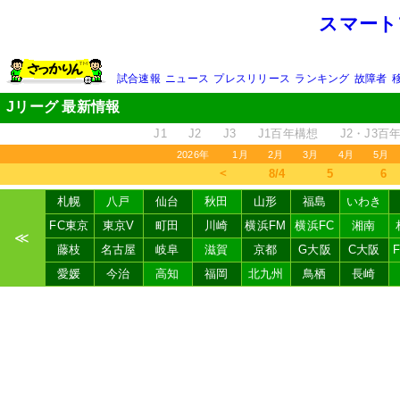
スマート
試合速報
ニュース
プレスリリース
ランキング
故障者
Jリーグ 最新情報
J1
J2
J3
J1百年構想
J2・J3百
2026年
1月
2月
3月
4月
5月
＜
8/4
5
6
札幌
八戸
仙台
秋田
山形
福島
いわき
FC東京
東京V
町田
川崎
横浜FM
横浜FC
湘南
≪
藤枝
名古屋
岐阜
滋賀
京都
G大阪
C大阪
愛媛
今治
高知
福岡
北九州
鳥栖
長崎