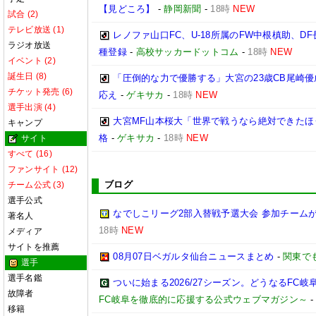
【見どころ】
-
静岡新聞
-
18時
NEW
試合 (2)
テレビ放送 (1)
レノファ山口FC、U-18所属のFW中根槙助、D
ラジオ放送
種登録
-
高校サッカードットコム
-
18時
NEW
イベント (2)
誕生日 (8)
「圧倒的な力で優勝する」大宮の23歳CB尾崎
チケット発売 (6)
応え
-
ゲキサカ
-
18時
NEW
選手出演 (4)
大宮MF山本桜大「世界で戦うなら絶対できたほ
キャンプ
格
-
ゲキサカ
-
18時
NEW
サイト
すべて (16)
ファンサイト (12)
ブログ
チーム公式 (3)
選手公式
なでしこリーグ2部入替戦予選大会 参加チームが
著名人
18時
NEW
メディア
サイトを推薦
08月07日ベガルタ仙台ニュースまとめ
-
関東で
選手
選手名鑑
ついに始まる2026/27シーズン。どうなるFC岐阜【2
故障者
FC岐阜を徹底的に応援する公式ウェブマガジン～
移籍