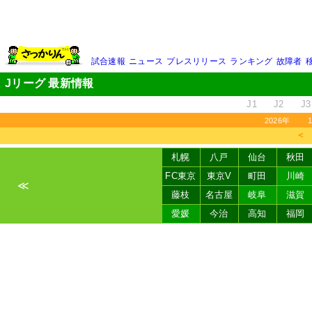
試合速報
ニュース
プレスリリース
ランキング
故障者
Jリーグ 最新情報
J1
J2
J3
2026年
＜
札幌
八戸
仙台
秋田
FC東京
東京V
町田
川崎
≪
藤枝
名古屋
岐阜
滋賀
愛媛
今治
高知
福岡