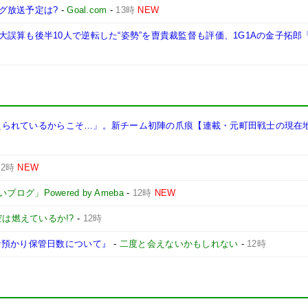
ーグ放送予定は?
-
Goal.com
-
13時
NEW
誤算も後半10人で逆転した“姿勢”を曺貴裁監督も評価、1G1Aの金子拓郎
に鍛えられているからこそ…」。新チーム初陣の爪痕【連載・元町田戦士の現在地
12時
NEW
」Powered by Ameba
-
12時
NEW
は燃えているか!?
-
12時
な預かり保管日数について』
-
二度と会えないかもしれない
-
12時