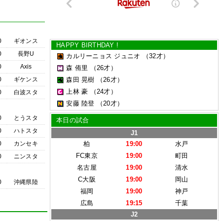
0
ギオンス
HAPPY BIRTHDAY !
0
長野U
カルリーニョス ジュニオ
（32才）
0
Axis
森 侑里
（26才）
0
ギケンス
森田 晃樹
（26才）
上林 豪
（24才）
0
白波スタ
安藤 陸登
（20才）
0
とうスタ
本日の試合
0
ハトスタ
J1
0
カンセキ
柏
19:00
水戸
FC東京
19:00
町田
0
ニンスタ
名古屋
19:00
清水
C大阪
19:00
岡山
0
沖縄県陸
福岡
19:00
神戸
広島
19:15
千葉
J2