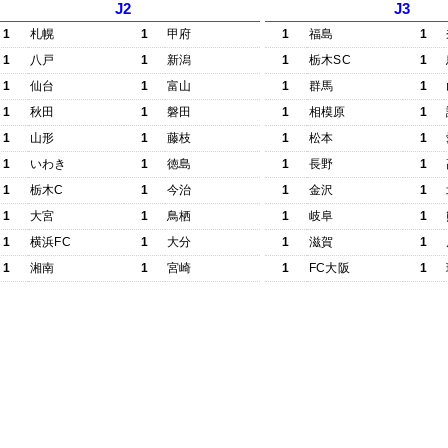
J2
J3
1
札幌
1
甲府
1
福島
1
1
八戸
1
新潟
1
栃木SC
1
1
仙台
1
富山
1
群馬
1
1
秋田
1
磐田
1
相模原
1
1
山形
1
藤枝
1
松本
1
1
いわき
1
徳島
1
長野
1
1
栃木C
1
今治
1
金沢
1
1
大宮
1
鳥栖
1
岐阜
1
1
横浜FC
1
大分
1
滋賀
1
1
湘南
1
宮崎
1
FC大阪
1