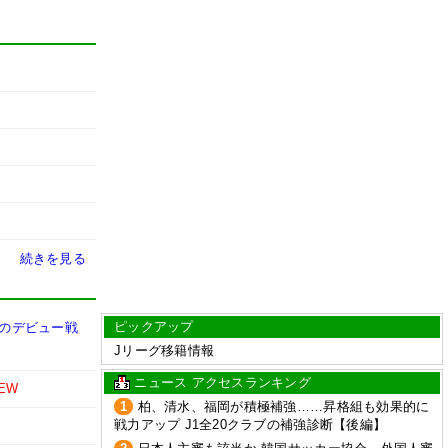
続きを見る
ピックアップ
めのデビュー戦
Jリーグ移籍情報
ニュース アクセスランキング
EW
1
柏、清水、福岡が積極補強……昇格組も効果的に
戦力アップ J1全20クラブの補強診断【後編】