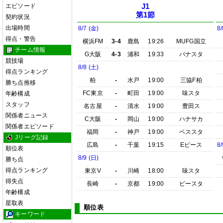
エピソード
J1
第1節
契約状況
出場時間
8/7 (金)
8/
得点・警告
横浜FM
3-4
鹿島
19:26
MUFG国立
チーム情報
G大阪
4-3
浦和
19:33
パナスタ
競技場
8/8 (土)
得点ランキング
柏
-
水戸
19:00
三協F柏
勝ち点推移
FC東京
-
町田
19:00
味スタ
年齢構成
スタッフ
名古屋
-
清水
19:00
豊田ス
関係者ニュース
C大阪
-
岡山
19:00
ハナサカ
関係者エピソード
福岡
-
神戸
19:00
ベススタ
Jリーグ記録
広島
-
千葉
19:15
Eピース
8/
順位表
8/9 (日)
勝ち点
得点ランキング
東京V
-
川崎
18:00
味スタ
得失点
長崎
-
京都
19:00
ピースタ
年齢構成
星取表
順位表
キーワード