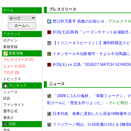
プレスリリース
チーム
埜口怜乃選手 負傷のお知らせ
-
アスルクラ
8/15(土)広島戦「シーズンチケット会場販売
アカウント
ログイン
【トリニータスピードくじ】勝利時限定スピ
新規登録
新着情報
イオンモール今治新都市・そよら今治馬越に
プレスリリース (7)
8/15(土) vs 広島『2026/27 MATCH 
ニュース (22)
ブログ (5)
トピックス
ニュース
ランキング
ニュース
「100年に1人の逸材」「和製フォーデン」マ
試合
初ゴールに「歴史を作りよった」
-
テレビ朝日
ファンサイト
選手公式
日本代表、食事に遅刻したら罰金!W杯最年
著名人
日程
ファジアーノ岡山、U-18所属の14人を2種登
予定