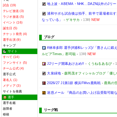
地上波・ABEMA・NHK…DAZN以外のJリ
試合 (19)
テレビ放送 (3)
浦和サポも試合後は拍手、前半で退場者出す大
ラジオ放送 (5)
なっている」
-
ゲキサカ
-
13時
NEW
イベント (16)
誕生日 (5)
チケット発売 (4)
ブログ
選手出演 (9)
キャンプ
#林幸多郎 選手(#浦和レッズ)/「曺さん
サイト
ルビアTimes」郡司聡
-
13時
NEW
すべて (14)
ファンサイト (5)
J2リーグ開幕あけおめ!!
-
くうねるあるび
-
チーム公式 (4)
大泉緑地
-
森岡茂オフィシャルブログ「優しいブログ
選手公式
著名人 (1)
2026/27 J1第1節 横浜FMvs鹿島戦
-
鹿島の空
メディア (3)
サイトを推薦
迷惑メール 『商品のお買い上げ品受取可能
選手
選手名鑑
故障者
リーグ戦
移籍