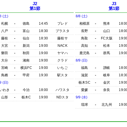
J2
J3
第1節
第1節
8 (土)
8/8 (土)
札幌
-
徳島
14:45
プレド
相模原
-
熊本
18:0
八戸
-
富山
18:30
プラスタ
長野
-
山口
18:0
藤枝
-
仙台
18:30
藤枝サ
鳥取
-
FC大阪
19:0
大宮
-
新潟
19:00
NACK
高知
-
松本
19:0
磐田
-
秋田
19:00
ヤマハ
鹿児島
-
群馬
19:0
大分
-
湘南
19:00
クラド
8/9 (日)
宮崎
-
横浜FC
19:00
いちご
福島
-
讃岐
18:0
鳥栖
-
甲府
19:30
駅スタ
滋賀
-
岐阜
18:3
9 (日)
栃木SC
-
金沢
19:0
いわき
-
今治
18:00
ハワスタ
愛媛
-
奈良
19:0
山形
-
栃木C
19:00
NDスタ
9/9 (水)
琉球
-
北九州
19:0