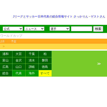
Jリーグとサッカー日本代表の総合情報サイト さっかりん
-
ゲストさん
FAワールドカップ
12月
予定
＞
浦和
大宮
千葉
柏
富山
金沢
清水
磐田
≫
広島
山口
讃岐
徳島
総合
代表
海外
すべて