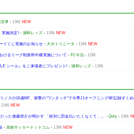
ロ沼津
-
13時
NEW
」実施決定!
-
浦和レッズ
-
13時
NEW
ードくじ実施のお知らせ
-
大分トリニータ
-
13時
NEW
おけるリーグ戦無料中継実施について
-
FC今治
-
12時
SCHEDULE シール』をご来場者にプレゼント!
-
浦和レッズ
-
12時
リノスの16歳MF、衝撃の“ワンタッチ”で今季J1オープニング弾!記録ずく
-
13時
NEW
少だった後藤啓介が明かす 「絶対に罰金払いたくなくて…」
-
Qoly
-
13時
N
録
-
高校サッカードットコム
-
13時
NEW