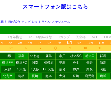
スマートフォン版はこちら
移籍
注目の試合
テレビ
toto
トラベル
スケジュール
J1百年構想
J2・J3百年構想
Jカップ
天皇杯
ACL
FI
8月
1月
2月
3月
4月
5月
6月
7月
9月
10月
11月
8
8/5
6
7
9
10
11
山形
福島
いわき
鹿島
水戸
栃木SC
栃木C
群馬
横浜FM
横浜FC
湘南
相模原
甲府
松本
長野
新潟
京都
G大阪
C大阪
FC大阪
奈良
神戸
鳥取
岡山
北九州
鳥栖
長崎
熊本
大分
宮崎
鹿児島
琉球