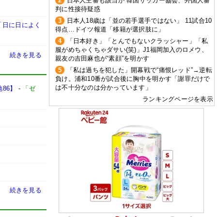
2
日本人主審も該当か 韓国サッカー協会、外国人審
判に性接待疑惑
3
日本人18歳は「並の若手選手ではない」 11試合10
「日に日によく
得点…ドイツ報道「移籍が選択肢に」
4
「日本好き」「とんでもないクラッシャー」「私
服がめちゃくちゃダサい(笑)」J1福岡加入のロメウ、
続きを見る
親友の吉田麻也が“素顔”を明かす
5
「私は過ちを犯した」開幕戦で“痛恨レッド”→逆転
負け。浦和10番が試合後に胸中を明かす「謝罪だけで
は不十分なのは分かっています」
86】
-
「ゼ
ランキングページを表示
続きを見る