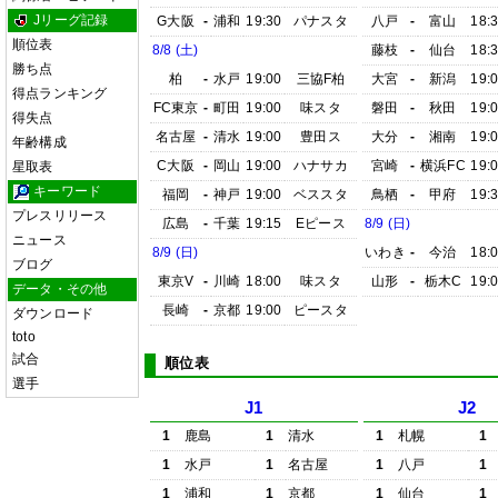
Jリーグ記録
G大阪
-
浦和
19:30
パナスタ
八戸
-
富山
18:
順位表
8/8 (土)
藤枝
-
仙台
18:
勝ち点
柏
-
水戸
19:00
三協F柏
大宮
-
新潟
19:
得点ランキング
FC東京
-
町田
19:00
味スタ
磐田
-
秋田
19:
得失点
名古屋
-
清水
19:00
豊田ス
大分
-
湘南
19:
年齢構成
C大阪
-
岡山
19:00
ハナサカ
宮崎
-
横浜FC
19:
星取表
キーワード
福岡
-
神戸
19:00
ベススタ
鳥栖
-
甲府
19:
プレスリリース
広島
-
千葉
19:15
Eピース
8/9 (日)
ニュース
8/9 (日)
いわき
-
今治
18:
ブログ
東京V
-
川崎
18:00
味スタ
山形
-
栃木C
19:
データ・その他
長崎
-
京都
19:00
ピースタ
ダウンロード
toto
試合
順位表
選手
J1
J2
1
鹿島
1
清水
1
札幌
1
1
水戸
1
名古屋
1
八戸
1
1
浦和
1
京都
1
仙台
1