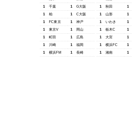
1
千葉
1
G大阪
1
秋田
1
1
柏
1
C大阪
1
山形
1
1
FC東京
1
神戸
1
いわき
1
1
東京V
1
岡山
1
栃木C
1
1
町田
1
広島
1
大宮
1
1
川崎
1
福岡
1
横浜FC
1
1
横浜FM
1
長崎
1
湘南
1