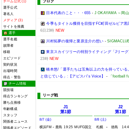
ブログ
チーム公式 (1)
選手公式
日本代表のこと・・・655
-
J OKAYAMA 
著名人
メディア (3)
今季もタイトル獲得を目指すFC町田ゼルビア黒
サイトを推薦
6日23時
NEW
選手
選手名鑑
川村拓夢の復帰と栗原圭介の想い
-
SIGMACLU
故障者
東京スカイツリーの特別ライティング「Jリーグ
移籍
エピソード
23時
NEW
契約状況
橋本悠/「選手たちは互角以上の力を持っている
出場時間
と信じている」:【アビスパ’s Voice】
-
「footbal
得点・警告
チーム情報
競技場
リーグ戦
得点ランキング
勝ち点推移
J1
J2
年齢構成
第1節
第1節
スタッフ
8/7 (金)
8/8 (土)
関係者ニュース
横浜FM
-
鹿島
19:25
MUFG国立
札幌
-
徳島
14:
関係者エピソード