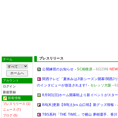
プレスリリース
チーム
公開練習のお知らせ
-
SC相模原
-
6日23時
NEW
関西テレビ「夏休みはJ!新シーズン開幕!関西J
アカウント
のインタビューが放送されます!
-
セレッソ大阪
-
6
ログイン
新規登録
8月9日(日)ホーム開幕戦より新イベントがスター
新着情報
プレスリリース (1)
8/6(木)更新【8/8(土)vs.山口戦】新グッズ情報
-
ニュース (7)
TBS系列「THE TIME,」で横山 夢樹選手、
ブログ (5)