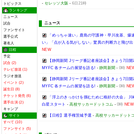
-
セレッソ大阪
-
6日21時
トピックス
ランキング
ニュース
ニュース
試合
ファンサイト
「めっちゃ速い」鹿島の守護神・早川友基、爆速
選手公式
い」「点が入る気がしない」驚異の判断力と飛び出
著名人
NEW
日程
予定
【静岡新聞 Jリーグ番記者座談会】きょう7日開
試合 (2)
MYFC 各チームの展望を語る!
-
静岡新聞
-
0時
NE
テレビ放送 (1)
ラジオ放送
【静岡新聞 Jリーグ番記者座談会】きょう7日開
イベント (2)
MYFC 各チームの展望を語る!
-
静岡新聞
-
0時
NE
誕生日 (8)
チケット発売 (6)
「浮上のきっかけを掴むために格好の大会」 川崎
選手出演 (2)
白星スタート
-
高校サッカードットコム
-
0時
NEW
キャンプ
【日程】選手権茨城予選
-
高校サッカードット
サイト
すべて (10)
ファンサイト (5)