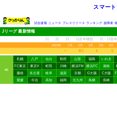
スマート
試合速報
ニュース
プレスリリース
ランキング
故障者
Jリーグ 最新情報
J1
J2
J3
J1百年構想
J2・J3百
2026年
1月
2月
3月
4月
5月
＜
8/3
4
5
札幌
八戸
仙台
秋田
山形
福島
いわき
FC東京
東京V
町田
川崎
横浜FM
横浜FC
湘南
≪
藤枝
名古屋
岐阜
滋賀
京都
G大阪
C大阪
愛媛
今治
高知
福岡
北九州
鳥栖
長崎