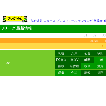
試合速報
ニュース
プレスリリース
ランキング
故障者
Jリーグ 最新情報
J1
J2
J3
2026年
＜
札幌
八戸
仙台
秋田
FC東京
東京V
町田
川崎
≪
藤枝
名古屋
岐阜
滋賀
愛媛
今治
高知
福岡