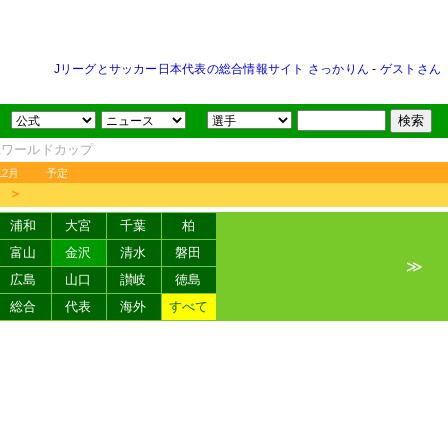
Jリーグとサッカー日本代表の総合情報サイト さっかりん
-
ゲストさん
FAワールドカップ
12月
予定
＞
浦和
大宮
千葉
柏
富山
金沢
清水
磐田
≫
広島
山口
讃岐
徳島
総合
代表
海外
すべて