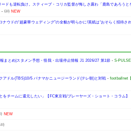
リードも逆転負け。スティーブ・コリカ監督が悔しさ露わ「鹿島であろうと
B
-
6時
NEW
ロナウドの“超豪華ウェディング”の全貌が明らかに!英紙は“おそらく招待され
とめ|スタメン予想・怪我・出場停止情報 J1 2026/27 第1節
-
S-PULS
クアドル(TBS)10/5 パナマかニュージーランド(テレ朝)と対戦
-
football
ことをチームに還元したい」【FC東京戦/プレーヤーズ・ショート・コラム】
時
NEW
5時