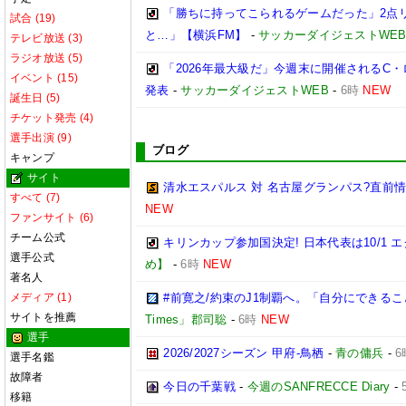
「勝ちに持ってこられるゲームだった」2点
試合 (19)
と…」【横浜FM】
-
サッカーダイジェストWE
テレビ放送 (3)
ラジオ放送 (5)
「2026年最大級だ」今週末に開催されるC・
イベント (15)
発表
-
サッカーダイジェストWEB
-
6時
NEW
誕生日 (5)
チケット発売 (4)
選手出演 (9)
ブログ
キャンプ
サイト
清水エスパルス 対 名古屋グランパス?直前情報ま
すべて (7)
NEW
ファンサイト (6)
チーム公式
キリンカップ参加国決定! 日本代表は10/1 エ
選手公式
め】
-
6時
NEW
著名人
メディア (1)
#前寛之/約束のJ1制覇へ。「自分にできる
サイトを推薦
Times」郡司聡
-
6時
NEW
選手
2026/2027シーズン 甲府-鳥栖
-
青の傭兵
-
6
選手名鑑
故障者
今日の千葉戦
-
今週のSANFRECCE Diary
-
移籍