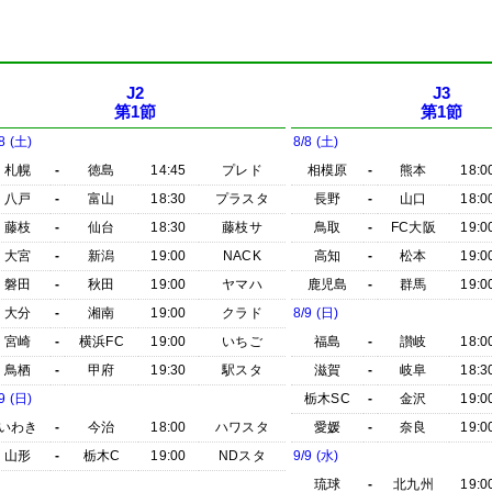
J2
J3
第1節
第1節
8 (土)
8/8 (土)
札幌
-
徳島
14:45
プレド
相模原
-
熊本
18:0
八戸
-
富山
18:30
プラスタ
長野
-
山口
18:0
藤枝
-
仙台
18:30
藤枝サ
鳥取
-
FC大阪
19:0
大宮
-
新潟
19:00
NACK
高知
-
松本
19:0
磐田
-
秋田
19:00
ヤマハ
鹿児島
-
群馬
19:0
大分
-
湘南
19:00
クラド
8/9 (日)
宮崎
-
横浜FC
19:00
いちご
福島
-
讃岐
18:0
鳥栖
-
甲府
19:30
駅スタ
滋賀
-
岐阜
18:3
9 (日)
栃木SC
-
金沢
19:0
いわき
-
今治
18:00
ハワスタ
愛媛
-
奈良
19:0
山形
-
栃木C
19:00
NDスタ
9/9 (水)
琉球
-
北九州
19:0