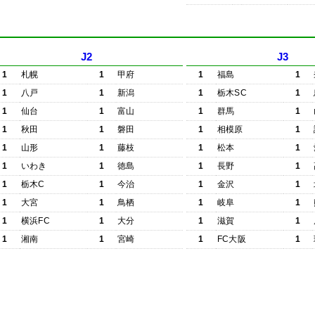
J2
J3
1
札幌
1
甲府
1
福島
1
1
八戸
1
新潟
1
栃木SC
1
1
仙台
1
富山
1
群馬
1
1
秋田
1
磐田
1
相模原
1
1
山形
1
藤枝
1
松本
1
1
いわき
1
徳島
1
長野
1
1
栃木C
1
今治
1
金沢
1
1
大宮
1
鳥栖
1
岐阜
1
1
横浜FC
1
大分
1
滋賀
1
1
湘南
1
宮崎
1
FC大阪
1