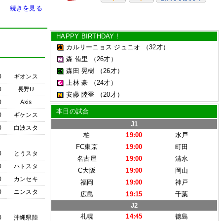
続きを見る
HAPPY BIRTHDAY !
カルリーニョス ジュニオ
（32才）
森 侑里
（26才）
森田 晃樹
（26才）
0
ギオンス
上林 豪
（24才）
0
長野U
安藤 陸登
（20才）
0
Axis
本日の試合
0
ギケンス
J1
0
白波スタ
柏
19:00
水戸
FC東京
19:00
町田
0
とうスタ
名古屋
19:00
清水
0
ハトスタ
C大阪
19:00
岡山
0
カンセキ
福岡
19:00
神戸
0
ニンスタ
広島
19:15
千葉
J2
札幌
14:45
徳島
0
沖縄県陸