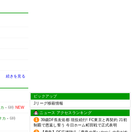
続きを見る
ピックアップ
Jリーグ移籍情報
サカ
-
6時
NEW
ニュース アクセスランキング
サカ
-
6時
1
39歳DF長友佑都 現役続行! FC東京と再契約 J1初
制覇で恩返し誓う 今日ホーム町田戦で正式表明