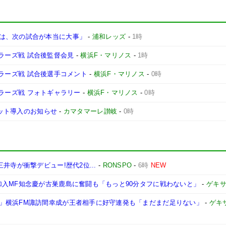
は、次の試合が本当に大事」
-
浦和レッズ
-
1時
ントラーズ戦 試合後監督会見
-
横浜F・マリノス
-
1時
ントラーズ戦 試合後選手コメント
-
横浜F・マリノス
-
0時
ントラーズ戦 フォトギャラリー
-
横浜F・マリノス
-
0時
ケット導入のお知らせ
-
カマタマーレ讃岐
-
0時
井寺が衝撃デビュー!歴代2位...
-
RONSPO
-
6時
NEW
加入MF知念慶が古巣鹿島に奮闘も「もっと90分タフに戦わないと」
-
ゲキ
」横浜FM諏訪間幸成が王者相手に好守連発も「まだまだ足りない」
-
ゲキ