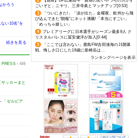
2
【鹿島】DF広瀬陸斗「鹿島の若いやつらの方がす
なかろう
ごいぞと」ニヤリ、三井寺眞とマッチアップ[0:53]
3
「ついにきた!」「涙が出た」金曜夜、欧州から飛
び込んできた“朗報”にネット沸騰!「本当にすごい」
ない10名”を
「めっちゃ嬉しい」
4
プレミアリーグに日本選手がシーズン最多9人 ク
リスタルパレスに冨安健洋が加入[0:44]
続きを見る
5
「ここでは言わない」鹿島FW吉田湊海のJ1開幕
戦、悔しさ口にした18歳に柴崎岳は…
ランキングページを表示
E PRESS
-
6時
net【サッカーまと
-
「ゼルビア