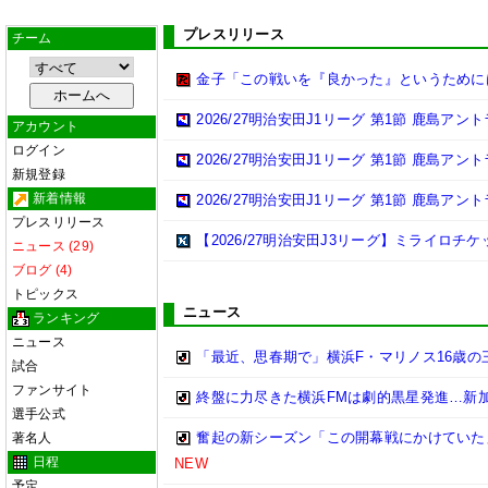
プレスリリース
チーム
金子「この戦いを『良かった』というために
2026/27明治安田J1リーグ 第1節 鹿島ア
アカウント
ログイン
2026/27明治安田J1リーグ 第1節 鹿島ア
新規登録
新着情報
2026/27明治安田J1リーグ 第1節 鹿島ア
プレスリリース
【2026/27明治安田J3リーグ】ミライロチ
ニュース (29)
ブログ (4)
トピックス
ニュース
ランキング
ニュース
「最近、思春期で」横浜F・マリノス16歳の三
試合
ファンサイト
終盤に力尽きた横浜FMは劇的黒星発進…新
選手公式
奮起の新シーズン「この開幕戦にかけていた
著名人
日程
NEW
予定