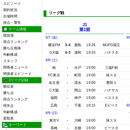
エピソード
契約状況
リーグ戦
出場時間
得点・警告
J1
チーム情報
第1節
競技場
8/7 (金)
8/
得点ランキング
横浜FM
3-4
鹿島
19:26
MUFG国立
勝ち点推移
G大阪
4-3
浦和
19:33
パナスタ
年齢構成
8/8 (土)
スタッフ
関係者ニュース
柏
-
水戸
19:00
三協F柏
関係者エピソード
FC東京
-
町田
19:00
味スタ
Jリーグ記録
名古屋
-
清水
19:00
豊田ス
順位表
C大阪
-
岡山
19:00
ハナサカ
勝ち点
福岡
-
神戸
19:00
ベススタ
得点ランキング
広島
-
千葉
19:15
Eピース
8/
得失点
年齢構成
8/9 (日)
星取表
東京V
-
川崎
18:00
味スタ
キーワード
長崎
-
京都
19:00
ピースタ