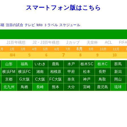
スマートフォン版はこちら
移籍
注目の試合
テレビ
toto
トラベル
スケジュール
J1百年構想
J2・J3百年構想
Jカップ
天皇杯
ACL
FI
8月
1月
2月
3月
4月
5月
6月
7月
9月
10月
11月
7
8/4
5
6
8
9
10
山形
福島
いわき
鹿島
水戸
栃木SC
栃木C
群馬
横浜FM
横浜FC
湘南
相模原
甲府
松本
長野
新潟
京都
G大阪
C大阪
FC大阪
奈良
神戸
鳥取
岡山
北九州
鳥栖
長崎
熊本
大分
宮崎
鹿児島
琉球