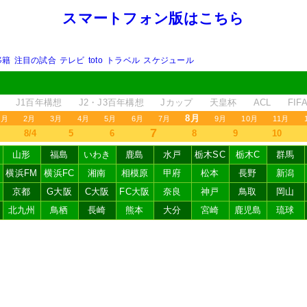
スマートフォン版はこちら
移籍
注目の試合
テレビ
toto
トラベル
スケジュール
J1百年構想
J2・J3百年構想
Jカップ
天皇杯
ACL
FI
8月
1月
2月
3月
4月
5月
6月
7月
9月
10月
11月
7
8/4
5
6
8
9
10
山形
福島
いわき
鹿島
水戸
栃木SC
栃木C
群馬
横浜FM
横浜FC
湘南
相模原
甲府
松本
長野
新潟
京都
G大阪
C大阪
FC大阪
奈良
神戸
鳥取
岡山
北九州
鳥栖
長崎
熊本
大分
宮崎
鹿児島
琉球