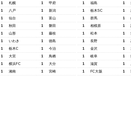
1
札幌
1
甲府
1
福島
1
1
八戸
1
新潟
1
栃木SC
1
1
仙台
1
富山
1
群馬
1
1
秋田
1
磐田
1
相模原
1
1
山形
1
藤枝
1
松本
1
1
いわき
1
徳島
1
長野
1
1
栃木C
1
今治
1
金沢
1
1
大宮
1
鳥栖
1
岐阜
1
1
横浜FC
1
大分
1
滋賀
1
1
湘南
1
宮崎
1
FC大阪
1