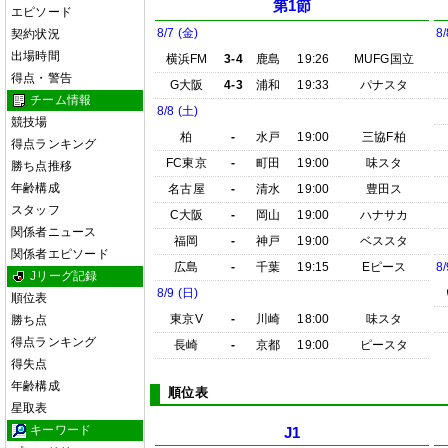
第1節
エピソード
8/7 (金)
8/
契約状況
出場時間
横浜FM
3-4
鹿島
19:26
MUFG国立
得点・警告
G大阪
4-3
浦和
19:33
パナスタ
チーム情報
8/8 (土)
競技場
柏
-
水戸
19:00
三協F柏
得点ランキング
FC東京
-
町田
19:00
味スタ
勝ち点推移
年齢構成
名古屋
-
清水
19:00
豊田ス
スタッフ
C大阪
-
岡山
19:00
ハナサカ
関係者ニュース
福岡
-
神戸
19:00
ベススタ
関係者エピソード
広島
-
千葉
19:15
Eピース
8/
Jリーグ記録
8/9 (日)
順位表
東京V
-
川崎
18:00
味スタ
勝ち点
得点ランキング
長崎
-
京都
19:00
ピースタ
得失点
年齢構成
順位表
星取表
キーワード
J1