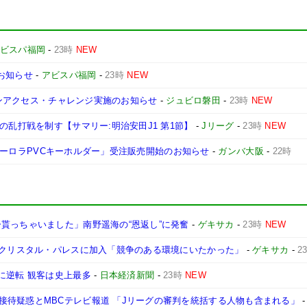
ビスパ福岡
-
23時
NEW
お知らせ
-
アビスパ福岡
-
23時
NEW
リーンアクセス・チャレンジ実施のお知らせ
-
ジュビロ磐田
-
23時
NEW
の乱打戦を制す【サマリー:明治安田J1 第1節】
-
Jリーグ
-
23時
NEW
A「オーロラPVCキーホルダー」受注販売開始のお知らせ
-
ガンバ大阪
-
22時
貰っちゃいました」南野遥海の“恩返し”に発奮
-
ゲキサカ
-
23時
NEW
 クリスタル・パレスに加入「競争のある環境にいたかった」
-
ゲキサカ
-
2
に逆転 観客は史上最多
-
日本経済新聞
-
23時
NEW
接待疑惑とMBCテレビ報道 「Jリーグの審判を統括する人物も含まれる」