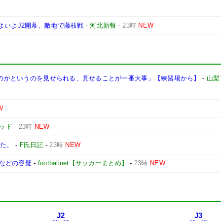
よいよJ2開幕、敵地で藤枝戦
-
河北新報
-
23時
NEW
戦うのかというのを見せられる、見せることが一番大事」【練習場から】
-
山梨
W
ッド
-
23時
NEW
きた。
-
F氏日記
-
23時
NEW
などの容疑
-
footballnet【サッカーまとめ】
-
23時
NEW
J2
J3