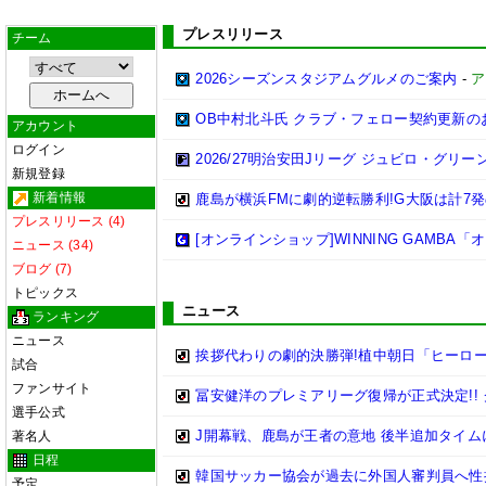
プレスリリース
チーム
2026シーズンスタジアムグルメのご案内
-
ア
OB中村北斗氏 クラブ・フェロー契約更新の
アカウント
ログイン
2026/27明治安田Jリーグ ジュビロ・グ
新規登録
新着情報
鹿島が横浜FMに劇的逆転勝利!G大阪は計7発
プレスリリース (4)
[オンラインショップ]WINNING GAMB
ニュース (34)
ブログ (7)
トピックス
ニュース
ランキング
ニュース
挨拶代わりの劇的決勝弾!植中朝日「ヒーロー
試合
ファンサイト
冨安健洋のプレミアリーグ復帰が正式決定!!
選手公式
J開幕戦、鹿島が王者の意地 後半追加タイム
著名人
日程
韓国サッカー協会が過去に外国人審判員へ性
予定