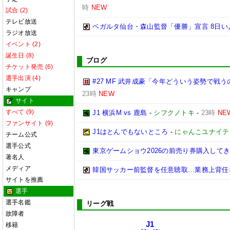
時
NEW
試合 (2)
テレビ放送
ベガルタ仙台・森山監督「優勝」宣言 8日い
ラジオ放送
イベント (2)
誕生日 (8)
ブログ
チケット発売 (6)
選手出演 (4)
#27 MF 武井成豪「今年どういう姿勢で
キャンプ
23時
NEW
サイト
すべて (9)
J1 横浜M vs 鹿島
-
シフクノトキ
-
23時
NE
ファンサイト (9)
J1はとんでもないところ
-
にゃんこユナイテ
チーム公式
選手公式
東京ゲームショウ2026の前売り券購入して
著名人
メディア
韓国サッカー前監督を任意聴取…業務上背任
サイトを推薦
選手
選手名鑑
リーグ戦
故障者
J1
移籍