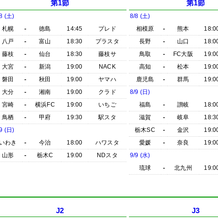
第1節
第1節
8 (土)
8/8 (土)
札幌
-
徳島
14:45
プレド
相模原
-
熊本
18:0
八戸
-
富山
18:30
プラスタ
長野
-
山口
18:0
藤枝
-
仙台
18:30
藤枝サ
鳥取
-
FC大阪
19:0
大宮
-
新潟
19:00
NACK
高知
-
松本
19:0
磐田
-
秋田
19:00
ヤマハ
鹿児島
-
群馬
19:0
大分
-
湘南
19:00
クラド
8/9 (日)
宮崎
-
横浜FC
19:00
いちご
福島
-
讃岐
18:0
鳥栖
-
甲府
19:30
駅スタ
滋賀
-
岐阜
18:3
9 (日)
栃木SC
-
金沢
19:0
いわき
-
今治
18:00
ハワスタ
愛媛
-
奈良
19:0
山形
-
栃木C
19:00
NDスタ
9/9 (水)
琉球
-
北九州
19:0
J2
J3