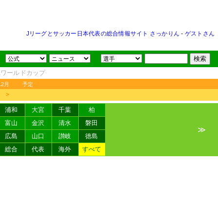
Jリーグとサッカー日本代表の総合情報サイト さっかりん
-
ゲストさん
FAワールドカップ
12月
予定
＞
浦和
大宮
千葉
柏
富山
金沢
清水
磐田
≫
広島
山口
讃岐
徳島
総合
代表
海外
すべて