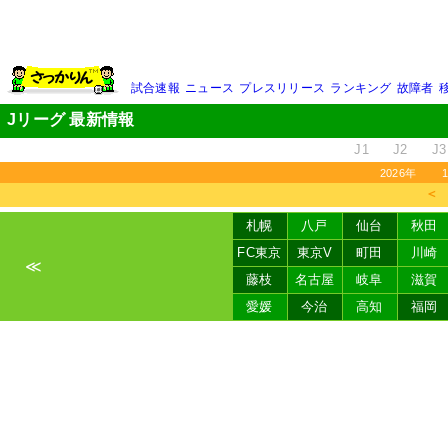
試合速報
ニュース
プレスリリース
ランキング
故障者
Jリーグ 最新情報
J1
J2
J3
2026年
＜
札幌
八戸
仙台
秋田
FC東京
東京V
町田
川崎
≪
藤枝
名古屋
岐阜
滋賀
愛媛
今治
高知
福岡