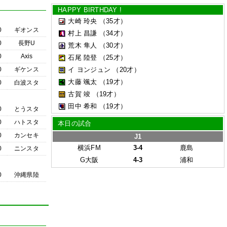
HAPPY BIRTHDAY !
大崎 玲央
（35才）
0
ギオンス
村上 昌謙
（34才）
0
長野U
荒木 隼人
（30才）
0
Axis
石尾 陸登
（25才）
0
ギケンス
イ ヨンジュン
（20才）
大藤 颯太
（19才）
0
白波スタ
古賀 竣
（19才）
田中 希和
（19才）
0
とうスタ
0
ハトスタ
本日の試合
0
カンセキ
J1
横浜FM
3-4
鹿島
0
ニンスタ
G大阪
4-3
浦和
0
沖縄県陸