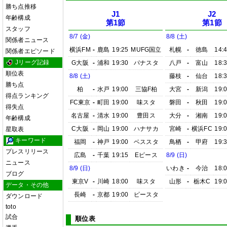
勝ち点推移
J1
J2
年齢構成
第1節
第1節
スタッフ
8/7 (金)
8/8 (土)
関係者ニュース
横浜FM
-
鹿島
19:25
MUFG国立
札幌
-
徳島
14:
関係者エピソード
Jリーグ記録
G大阪
-
浦和
19:30
パナスタ
八戸
-
富山
18:
順位表
8/8 (土)
藤枝
-
仙台
18:
勝ち点
柏
-
水戸
19:00
三協F柏
大宮
-
新潟
19:
得点ランキング
FC東京
-
町田
19:00
味スタ
磐田
-
秋田
19:
得失点
名古屋
-
清水
19:00
豊田ス
大分
-
湘南
19:
年齢構成
C大阪
-
岡山
19:00
ハナサカ
宮崎
-
横浜FC
19:
星取表
キーワード
福岡
-
神戸
19:00
ベススタ
鳥栖
-
甲府
19:
プレスリリース
広島
-
千葉
19:15
Eピース
8/9 (日)
ニュース
8/9 (日)
いわき
-
今治
18:
ブログ
東京V
-
川崎
18:00
味スタ
山形
-
栃木C
19:
データ・その他
長崎
-
京都
19:00
ピースタ
ダウンロード
toto
試合
順位表