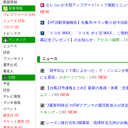
新規登録
セレコレが大型アップデート!トップ画面リニュ
新着情報
NEW
プレスリリース (14)
ニュース (23)
【HT活動実施報告】丸亀市/チラシ配り@今治
ブログ (3)
「ドコモ MAX」「ドコモ ポイ活 MAX」 ご契約
トピックス
ランキング
幕記念プレゼント】のお知らせ
-
アビスパ福岡
-
1
ニュース
試合
ファンサイト
ニュース
選手公式
「前半出なくて逆によかった」ク・ソンユンが感
著名人
にも変化
-
スポーツソウル
-
13時
NEW
日程
予定
【台風13号速報まとめ】最新の進路・休業・交通
試合
ムス
-
13時
NEW
テレビ放送
ラジオ放送
“J通算90得点”のFWフアンマの鹿児島加入が決
イベント
ーキング
-
13時
NEW
誕生日 (5)
チケット発売 (3)
シーズン移行元年J開幕節、琉球対北九州が台風
選手出演 (5)