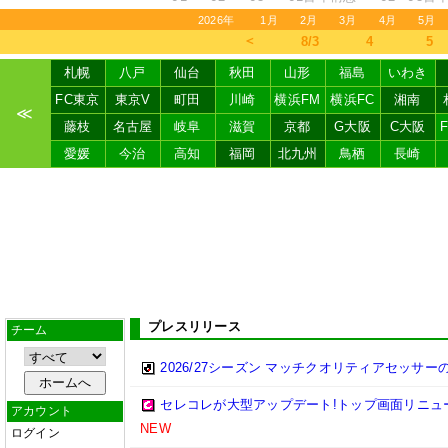
2026年
1月
2月
3月
4月
5月
＜
8/3
4
5
札幌
八戸
仙台
秋田
山形
福島
いわき
FC東京
東京V
町田
川崎
横浜FM
横浜FC
湘南
≪
藤枝
名古屋
岐阜
滋賀
京都
G大阪
C大阪
愛媛
今治
高知
福岡
北九州
鳥栖
長崎
プレスリリース
チーム
2026/27シーズン マッチクオリティアセッサ
セレコレが大型アップデート!トップ画面リニュ
アカウント
NEW
ログイン