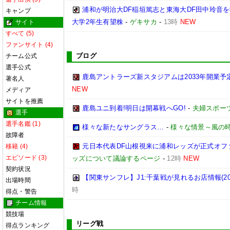
浦和が明治大DF稲垣篤志と東海大DF田中玲音を
キャンプ
大学2年生有望株
-
ゲキサカ
-
13時
NEW
サイト
すべて (5)
ファンサイト (4)
ブログ
チーム公式
選手公式
鹿島アントラーズ新スタジアムは2033年開業予
著名人
NEW
メディア
サイトを推薦
鹿島ユニ到着!明日は開幕戦へGO!
-
夫婦スポー
選手
選手名鑑 (1)
様々な新たなサングラス…
-
様々な情景～風の
故障者
元日本代表DF山根視来に浦和レッズが正式オフ
移籍 (4)
エピソード (3)
ッズについて議論するページ
-
12時
NEW
契約状況
【関東サンフレ】J1:千葉戦が見れるお店情報(2026
出場時間
時
得点・警告
チーム情報
競技場
リーグ戦
得点ランキング