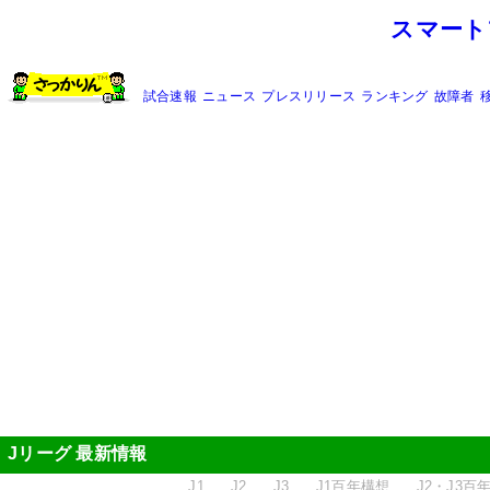
スマート
試合速報
ニュース
プレスリリース
ランキング
故障者
Jリーグ 最新情報
J1
J2
J3
J1百年構想
J2・J3百