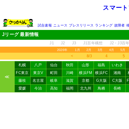
スマート
試合速報
ニュース
プレスリリース
ランキング
故障者
Jリーグ 最新情報
J1
J2
J3
J1百年構想
J2・J3百
2026年
1月
2月
3月
4月
5月
＜
8/3
4
5
札幌
八戸
仙台
秋田
山形
福島
いわき
FC東京
東京V
町田
川崎
横浜FM
横浜FC
湘南
≪
藤枝
名古屋
岐阜
滋賀
京都
G大阪
C大阪
愛媛
今治
高知
福岡
北九州
鳥栖
長崎