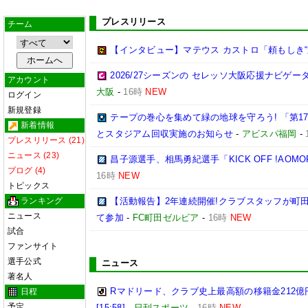
プレスリリース
チーム
【インタビュー】マテウス カストロ「頼もしき“
2026/27シーズンの セレッソ大阪応援ナビゲ
アカウント
大阪
-
16時
NEW
ログイン
新規登録
テープの巻心を集めて緑の地球を守ろう! 「第1
新着情報
とスタジアム回収実施のお知らせ
-
アビスパ福岡
-
プレスリリース (21)
ニュース (23)
昌子源選手、相馬勇紀選手「KICK OFF !AOM
ブログ (4)
16時
NEW
トピックス
ランキング
【活動報告】2年連続開催!クラブスタッフが町
ニュース
て参加
-
FC町田ゼルビア
-
16時
NEW
試合
ファンサイト
選手公式
ニュース
著名人
Rマドリード、クラブ史上最高額の移籍金212億
日程
予定
[15:58]
-
日刊スポーツ
-
16時
NEW