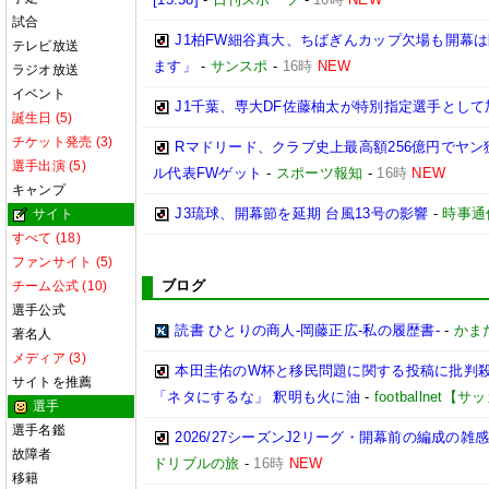
試合
J1柏FW細谷真大、ちばぎんカップ欠場も開幕
テレビ放送
ます」
-
サンスポ
-
16時
NEW
ラジオ放送
イベント
J1千葉、専大DF佐藤柚太が特別指定選手として
誕生日 (5)
チケット発売 (3)
Rマドリード、クラブ史上最高額256億円でヤン
選手出演 (5)
ル代表FWゲット
-
スポーツ報知
-
16時
NEW
キャンプ
J3琉球、開幕節を延期 台風13号の影響
-
時事通
サイト
すべて (18)
ファンサイト (5)
ブログ
チーム公式 (10)
選手公式
読書 ひとりの商人-岡藤正広-私の履歴書-
-
かまた
著名人
メディア (3)
本田圭佑のW杯と移民問題に関する投稿に批判殺
サイトを推薦
「ネタにするな」 釈明も火に油
-
footballnet
選手
選手名鑑
2026/27シーズンJ2リーグ・開幕前の編成の
故障者
ドリブルの旅
-
16時
NEW
移籍