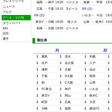
プレスリリース
福岡
-
神戸
19:00
ベススタ
鳥栖
-
甲府
19:
ニュース
広島
-
千葉
19:15
Eピース
8/9 (日)
ブログ
8/9 (日)
いわき
-
今治
18:
データ・その他
東京V
-
川崎
18:00
味スタ
山形
-
栃木C
19:
ダウンロード
toto
長崎
-
京都
19:00
ピースタ
試合
選手
順位表
J1
J2
1
鹿島
1
清水
1
札幌
1
1
水戸
1
名古屋
1
八戸
1
1
浦和
1
京都
1
仙台
1
1
千葉
1
G大阪
1
秋田
1
1
柏
1
C大阪
1
山形
1
1
FC東京
1
神戸
1
いわき
1
1
東京V
1
岡山
1
栃木C
1
1
町田
1
広島
1
大宮
1
1
川崎
1
福岡
1
横浜FC
1