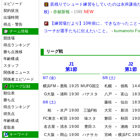
エピソード
居残りでシュート練習をしていたのは永井謙佑たち
契約状況
枚)
-
赤鯱新報
-
15時
NEW
出場時間
【練習場だより】10年前に、できなかったこと～
得点・警告
コーチが選手たちに伝えたいこと。
-
kumamoto Foo
チーム情報
競技場
得点ランキング
リーグ戦
勝ち点推移
年齢構成
J1
J2
スタッフ
第1節
第1節
関係者ニュース
8/7 (金)
8/8 (土)
関係者エピソード
横浜FM
-
鹿島
19:25
MUFG国立
札幌
-
徳島
14:
Jリーグ記録
順位表
G大阪
-
浦和
19:30
パナスタ
八戸
-
富山
18:
勝ち点
8/8 (土)
藤枝
-
仙台
18:
得点ランキング
柏
-
水戸
19:00
三協F柏
大宮
-
新潟
19:
得失点
FC東京
-
町田
19:00
味スタ
磐田
-
秋田
19:
年齢構成
名古屋
-
清水
19:00
豊田ス
大分
-
湘南
19:
星取表
キーワード
C大阪
-
岡山
19:00
ハナサカ
宮崎
-
横浜FC
19: