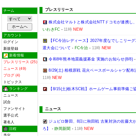
プレスリリース
チーム
株式会社マルトと株式会社NTTドコモが連携し
いわきFC
-
11時
NEW
アカウント
【FC今治レディース】2027年度なでしこリー
ログイン
選大会について
-
FC今治
-
11時
NEW
新規登録
新着情報
令和8年熊本地震義援募金 実施のお知らせ(8/8)
プレスリリース (25)
ニュース (49)
8/29(土) 相模原戦 花火ベースボールシャツ配布決
ブログ (4)
11時
NEW
トピックス
ランキング
【8/15(土)栃木SC戦】ホームゲーム事前準備
ニュース
試合
ファンサイト
ニュース
選手公式
ジュビロ磐田、8日に秋田戦 古巣対決の佐藤大
著名人
ろ】
-
静岡新聞
-
11時
NEW
日程
予定