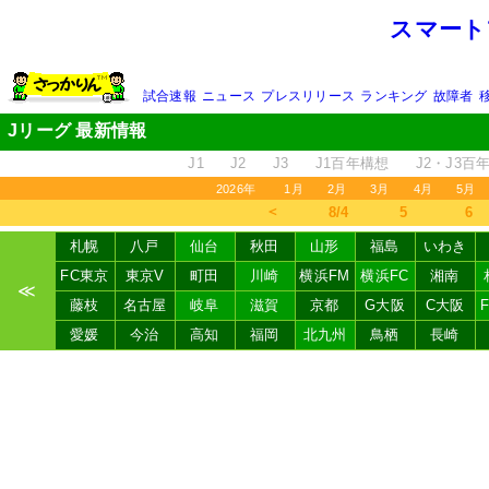
スマート
試合速報
ニュース
プレスリリース
ランキング
故障者
Jリーグ 最新情報
J1
J2
J3
J1百年構想
J2・J3百
2026年
1月
2月
3月
4月
5月
＜
8/4
5
6
札幌
八戸
仙台
秋田
山形
福島
いわき
FC東京
東京V
町田
川崎
横浜FM
横浜FC
湘南
≪
藤枝
名古屋
岐阜
滋賀
京都
G大阪
C大阪
愛媛
今治
高知
福岡
北九州
鳥栖
長崎