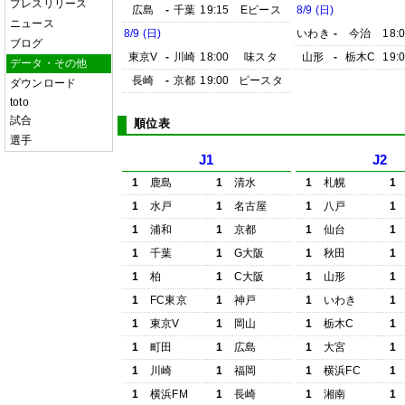
プレスリリース
広島
-
千葉
19:15
Eピース
8/9 (日)
ニュース
8/9 (日)
いわき
-
今治
18:
ブログ
東京V
-
川崎
18:00
味スタ
山形
-
栃木C
19:
データ・その他
長崎
-
京都
19:00
ピースタ
ダウンロード
toto
試合
順位表
選手
J1
J2
1
鹿島
1
清水
1
札幌
1
1
水戸
1
名古屋
1
八戸
1
1
浦和
1
京都
1
仙台
1
1
千葉
1
G大阪
1
秋田
1
1
柏
1
C大阪
1
山形
1
1
FC東京
1
神戸
1
いわき
1
1
東京V
1
岡山
1
栃木C
1
1
町田
1
広島
1
大宮
1
1
川崎
1
福岡
1
横浜FC
1
1
横浜FM
1
長崎
1
湘南
1