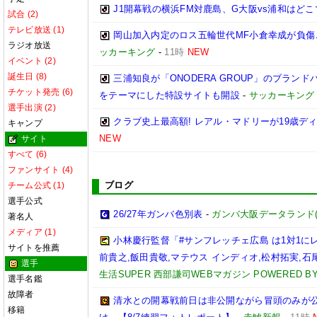
J1開幕戦の横浜FM対鹿島、G大阪vs浦和はどこ
試合 (2)
テレビ放送 (1)
岡山加入内定のロス五輪世代MF小倉幸成が負傷
ラジオ放送
ッカーキング
-
11時
NEW
イベント (2)
誕生日 (8)
三浦知良が「ONODERA GROUP」のブラン
チケット発売 (6)
をテーマにした特設サイトも開設
-
サッカーキング
選手出演 (2)
クラブ史上最高額! レアル・マドリーが19歳デ
キャンプ
NEW
サイト
すべて (6)
ファンサイト (4)
ブログ
チーム公式 (1)
選手公式
26/27年ガンバ色別表
-
ガンバ大阪データランド(GAM
著名人
メディア (1)
小林慶行監督「#サンフレッチェ広島 は1対1
サイトを推薦
前貴之,飯田貴敬,マテウス インディオ,松村拓実,石尾陸
選手
生活SUPER 西部謙司WEBマガジン POWERED BY 
選手名鑑
故障者
清水との開幕戦前日は非公開ながら冒頭のみが
移籍