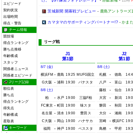
け。【8/7練習フォトレポート】
-
赤鯱新報
-
11時
エピソード
契約状況
茨城新聞 開幕戦プレビュー
-
鹿島アントラーズ
出場時間
カマタマのサポーティングパートナー!?
-
かまた
得点・警告
チーム情報
競技場
リーグ戦
得点ランキング
勝ち点推移
J1
J2
年齢構成
第1節
第1節
スタッフ
8/7 (金)
8/8 (土)
関係者ニュース
横浜FM
-
鹿島
19:25
MUFG国立
札幌
-
徳島
14:
関係者エピソード
Jリーグ記録
G大阪
-
浦和
19:30
パナスタ
八戸
-
富山
18:
順位表
8/8 (土)
藤枝
-
仙台
18:
勝ち点
柏
-
水戸
19:00
三協F柏
大宮
-
新潟
19:
得点ランキング
FC東京
-
町田
19:00
味スタ
磐田
-
秋田
19:
得失点
名古屋
-
清水
19:00
豊田ス
大分
-
湘南
19:
年齢構成
C大阪
-
岡山
19:00
ハナサカ
宮崎
-
横浜FC
19:
星取表
キーワード
福岡
-
神戸
19:00
ベススタ
鳥栖
-
甲府
19: