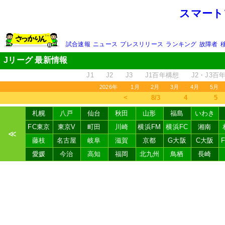
スマート
試合速報
ニュース
プレスリリース
ランキング
故障者
Jリーグ 最新情報
J1
J2
J3
J1百年構想
J2・J3百
2026年
1月
2月
3月
4月
5月
＜
8/3
4
5
札幌
八戸
仙台
秋田
山形
福島
いわき
FC東京
東京V
町田
川崎
横浜FM
横浜FC
湘南
≪
藤枝
名古屋
岐阜
滋賀
京都
G大阪
C大阪
愛媛
今治
高知
福岡
北九州
鳥栖
長崎