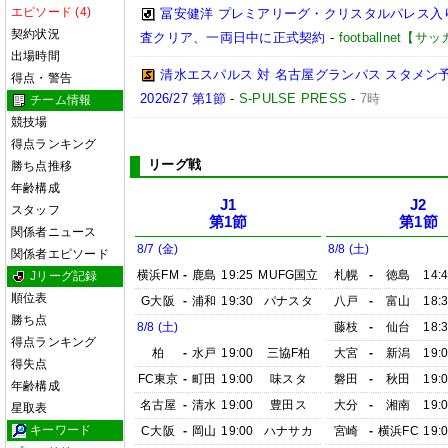
エピソード (4)
冨安健洋 プレミアリーグ・クリスタルパレス入り
契約状況
査クリア、一両日中に正式契約
-
footballnet【
出場時間
清水エスパルス 対 名古屋グランパス スタメン予
得点・警告
2026/27 第1節
-
S-PULSE PRESS
-
7時
チーム情報
競技場
得点ランキング
リーグ戦
勝ち点推移
年齢構成
J1
J2
スタッフ
第1節
第1節
関係者ニュース
8/7 (金)
8/8 (土)
関係者エピソード
横浜FM
-
鹿島
19:25
MUFG国立
札幌
-
徳島
14:
Jリーグ記録
順位表
G大阪
-
浦和
19:30
パナスタ
八戸
-
富山
18:
勝ち点
8/8 (土)
藤枝
-
仙台
18:
得点ランキング
柏
-
水戸
19:00
三協F柏
大宮
-
新潟
19:
得失点
FC東京
-
町田
19:00
味スタ
磐田
-
秋田
19:
年齢構成
名古屋
-
清水
19:00
豊田ス
大分
-
湘南
19:
星取表
キーワード
C大阪
-
岡山
19:00
ハナサカ
宮崎
-
横浜FC
19: