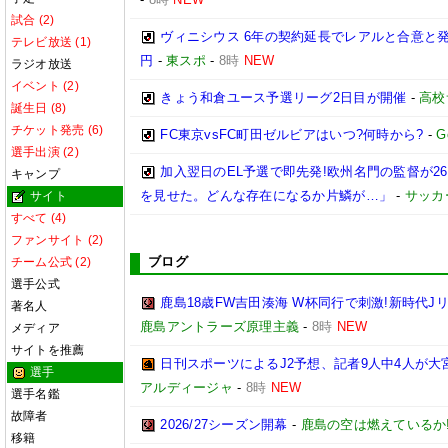
試合 (2)
ヴィニシウス 6年の契約延長でレアルと合意と
テレビ放送 (1)
円
-
東スポ
-
8時
NEW
ラジオ放送
イベント (2)
きょう和倉ユース予選リーグ2日目が開催
-
高校
誕生日 (8)
チケット発売 (6)
FC東京vsFC町田ゼルビアはいつ?何時から?
-
G
選手出演 (2)
加入翌日のEL予選で即先発!欧州名門の監督が
キャンプ
を見せた。どんな存在になるか片鱗が…」
-
サッカ
サイト
すべて (4)
ファンサイト (2)
ブログ
チーム公式 (2)
選手公式
鹿島18歳FW吉田湊海 W杯同行で刺激!新時代J
著名人
鹿島アントラーズ原理主義
-
8時
NEW
メディア
サイトを推薦
日刊スポーツによるJ2予想、記者9人中4人が大宮
選手
アルディージャ
-
8時
NEW
選手名鑑
故障者
2026/27シーズン開幕
-
鹿島の空は燃えているか!
移籍