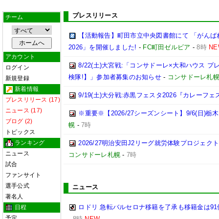
プレスリリース
チーム
【活動報告】町田市立中央図書館にて 「がんば
2026」を開催しました!
-
FC町田ゼルビア
-
8時
NE
アカウント
8/22(土)大宮戦:「コンサドーレ×大和ハウス 
ログイン
検隊!】」参加者募集のお知らせ
-
コンサドーレ札
新規登録
新着情報
9/19(土)大分戦:赤黒フェスタ2026『カレーフ
プレスリリース (17)
ニュース (17)
※重要※【2026/27シーズンシート】9/6(日)
ブログ (2)
幌
-
7時
トピックス
ランキング
2026/27明治安田J2リーグ就労体験プロジェクト「p
ニュース
コンサドーレ札幌
-
7時
試合
ファンサイト
選手公式
ニュース
著名人
ロドリ 急転バルセロナ移籍を了承も移籍金は91
日程
予定
-
8時
NEW