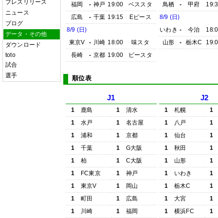
プレスリリース
福岡
-
神戸
19:00
ベススタ
鳥栖
-
甲府
19:
ニュース
広島
-
千葉
19:15
Eピース
8/9 (日)
ブログ
8/9 (日)
いわき
-
今治
18:
データ・その他
東京V
-
川崎
18:00
味スタ
山形
-
栃木C
19:
ダウンロード
toto
長崎
-
京都
19:00
ピースタ
試合
選手
順位表
J1
J2
1
鹿島
1
清水
1
札幌
1
1
水戸
1
名古屋
1
八戸
1
1
浦和
1
京都
1
仙台
1
1
千葉
1
G大阪
1
秋田
1
1
柏
1
C大阪
1
山形
1
1
FC東京
1
神戸
1
いわき
1
1
東京V
1
岡山
1
栃木C
1
1
町田
1
広島
1
大宮
1
1
川崎
1
福岡
1
横浜FC
1