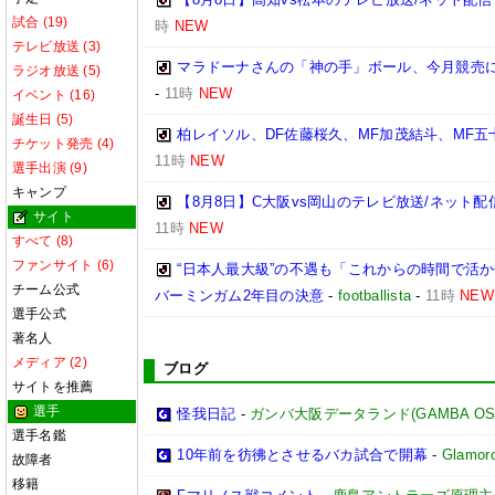
試合 (19)
時
NEW
テレビ放送 (3)
マラドーナさんの「神の手」ボール、今月競売に
ラジオ放送 (5)
-
11時
NEW
イベント (16)
誕生日 (5)
柏レイソル、DF佐藤桜久、MF加茂結斗、MF五
チケット発売 (4)
11時
NEW
選手出演 (9)
キャンプ
【8月8日】C大阪vs岡山のテレビ放送/ネット配
サイト
11時
NEW
すべて (8)
ファンサイト (6)
“日本人最大級”の不遇も「これからの時間で活
チーム公式
バーミンガム2年目の決意
-
footballista
-
11時
NEW
選手公式
著名人
メディア (2)
ブログ
サイトを推薦
選手
怪我日記
-
ガンバ大阪データランド(GAMBA OSAKA
選手名鑑
10年前を彷彿とさせるバカ試合で開幕
-
Glamoro
故障者
移籍