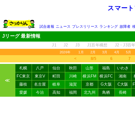
スマート
試合速報
ニュース
プレスリリース
ランキング
故障者
Jリーグ 最新情報
J1
J2
J3
J1百年構想
J2・J3百
2026年
1月
2月
3月
4月
5月
＜
8/5
6
7
札幌
八戸
仙台
秋田
山形
福島
いわき
FC東京
東京V
町田
川崎
横浜FM
横浜FC
湘南
≪
藤枝
名古屋
岐阜
滋賀
京都
G大阪
C大阪
愛媛
今治
高知
福岡
北九州
鳥栖
長崎