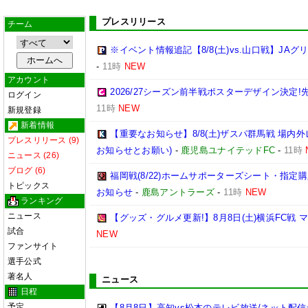
プレスリリース
チーム
※イベント情報追記【8/8(土)vs.山口戦】JA
-
11時
NEW
アカウント
2026/27シーズン前半戦ポスターデザイン決定!先
ログイン
11時
NEW
新規登録
新着情報
【重要なお知らせ】8/8(土)ザスパ群馬戦 場内
プレスリリース (9)
お知らせとお願い)
-
鹿児島ユナイテッドFC
-
11時
ニュース (26)
ブログ (6)
福岡戦(8/22)ホームサポーターズシート・指
トピックス
お知らせ
-
鹿島アントラーズ
-
11時
NEW
ランキング
ニュース
【グッズ・グルメ更新!】8月8日(土)横浜FC戦
試合
NEW
ファンサイト
選手公式
著名人
ニュース
日程
予定
【8月8日】高知vs松本のテレビ放送/ネット配信