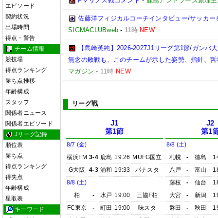
Fマリノス戦コメント
-
鹿島アントラーズ原理主
エピソード
契約状況
佐藤洋フィジカルコーチインタビュー/サッカー
出場時間
SIGMACLUBweb
-
11時
NEW
得点・警告
【島崎英純】2026-2027J1リーグ第1節/ガ
チーム情報
競技場
無念の敗戦も、このチームが示した姿勢、指針、哲
得点ランキング
マガジン
-
11時
NEW
勝ち点推移
年齢構成
スタッフ
リーグ戦
関係者ニュース
J1
J2
関係者エピソード
第1節
第1
Jリーグ記録
8/7 (金)
8/8 (土)
順位表
勝ち点
横浜FM
3-4
鹿島
19:26
MUFG国立
札幌
-
徳島
1
得点ランキング
G大阪
4-3
浦和
19:33
パナスタ
八戸
-
富山
1
得失点
8/8 (土)
藤枝
-
仙台
1
年齢構成
柏
-
水戸
19:00
三協F柏
大宮
-
新潟
1
星取表
FC東京
-
町田
19:00
味スタ
磐田
-
秋田
1
キーワード