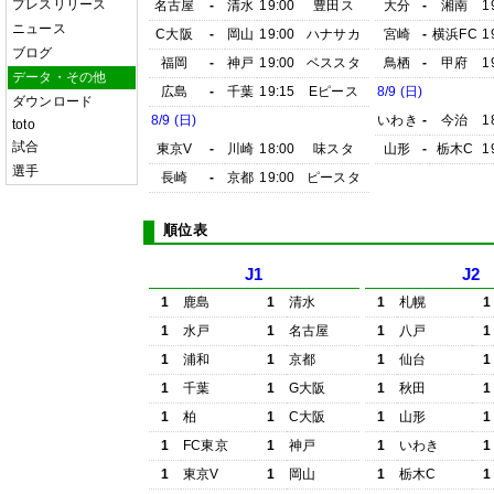
プレスリリース
名古屋
-
清水
19:00
豊田ス
大分
-
湘南
1
ニュース
C大阪
-
岡山
19:00
ハナサカ
宮崎
-
横浜FC
1
ブログ
福岡
-
神戸
19:00
ベススタ
鳥栖
-
甲府
1
データ・その他
広島
-
千葉
19:15
Eピース
8/9 (日)
ダウンロード
8/9 (日)
いわき
-
今治
1
toto
試合
東京V
-
川崎
18:00
味スタ
山形
-
栃木C
1
選手
長崎
-
京都
19:00
ピースタ
順位表
J1
J2
1
鹿島
1
清水
1
札幌
1
1
水戸
1
名古屋
1
八戸
1
1
浦和
1
京都
1
仙台
1
1
千葉
1
G大阪
1
秋田
1
1
柏
1
C大阪
1
山形
1
1
FC東京
1
神戸
1
いわき
1
1
東京V
1
岡山
1
栃木C
1