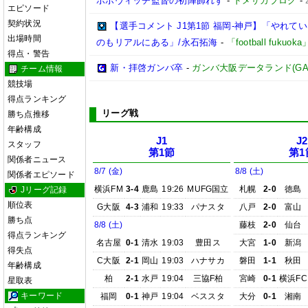
ポポヴィッチ監督の初陣飾れず
-
ドメサカブログ
-
エピソード
契約状況
【選手コメント J1第1節 福岡-神戸】「やれ
出場時間
のもリアルにある」/永石拓海
-
「football fuku
得点・警告
新・拝啓ガンバ卒
-
ガンバ大阪データランド(GAMBA 
チーム情報
競技場
得点ランキング
リーグ戦
勝ち点推移
年齢構成
J1
J2
スタッフ
第1節
第1
関係者ニュース
8/7 (金)
8/8 (土)
関係者エピソード
横浜FM
3-4
鹿島
19:26
MUFG国立
札幌
2-0
徳島
Jリーグ記録
順位表
G大阪
4-3
浦和
19:33
パナスタ
八戸
2-0
富山
勝ち点
8/8 (土)
藤枝
2-0
仙台
得点ランキング
名古屋
0-1
清水
19:03
豊田ス
大宮
1-0
新潟
得失点
C大阪
2-1
岡山
19:03
ハナサカ
磐田
1-1
秋田
年齢構成
柏
2-1
水戸
19:04
三協F柏
宮崎
0-1
横浜FC
星取表
キーワード
福岡
0-1
神戸
19:04
ベススタ
大分
0-1
湘南