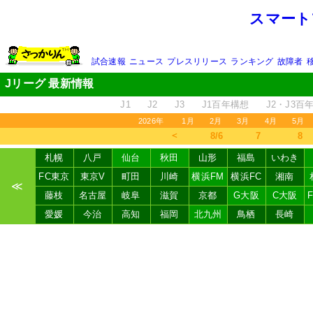
スマート
試合速報
ニュース
プレスリリース
ランキング
故障者
Jリーグ 最新情報
J1
J2
J3
J1百年構想
J2・J3百
2026年
1月
2月
3月
4月
5月
＜
8/6
7
8
札幌
八戸
仙台
秋田
山形
福島
いわき
FC東京
東京V
町田
川崎
横浜FM
横浜FC
湘南
≪
藤枝
名古屋
岐阜
滋賀
京都
G大阪
C大阪
愛媛
今治
高知
福岡
北九州
鳥栖
長崎