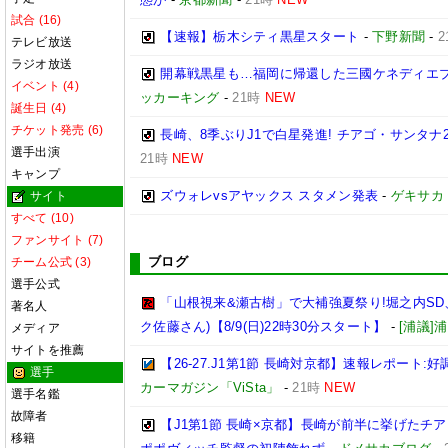
試合 (16)
【速報】栃木シティ黒星スタート
-
下野新聞
-
2
テレビ放送
ラジオ放送
開幕戦黒星も…福岡に帰還した三國ケネディエ
イベント (4)
ッカーキング
-
21時
NEW
誕生日 (4)
チケット発売 (6)
長崎、8季ぶりJ1で白星発進! チアゴ・サンタ
選手出演
21時
NEW
キャンプ
ズウォレvsアヤックス スタメン発表
-
ゲキサカ
サイト
すべて (10)
ファンサイト (7)
ブログ
チーム公式 (3)
選手公式
「山根視来&瀬古樹」で大補強夏祭り!堀之内SD、
著名人
ク佐藤さん)【8/9(日)22時30分スタート】
-
[浦議
メディア
サイトを推薦
【26-27.J1第1節 長崎対京都】速報レポート
選手
カーマガジン「ViSta」
-
21時
NEW
選手名鑑
故障者
【J1第1節 長崎×京都】長崎が前半に挙げたチ
移籍