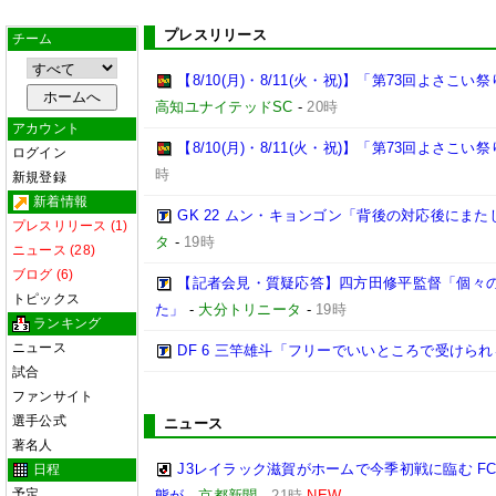
プレスリリース
チーム
【8/10(月)・8/11(火・祝)】「第73回よさ
高知ユナイテッドSC
-
20時
アカウント
【8/10(月)・8/11(火・祝)】「第73回よさこ
ログイン
時
新規登録
新着情報
GK 22 ムン・キョンゴン「背後の対応後にま
プレスリリース (1)
タ
-
19時
ニュース (28)
ブログ (6)
【記者会見・質疑応答】四方田修平監督「個々
トピックス
た」
-
大分トリニータ
-
19時
ランキング
ニュース
DF 6 三竿雄斗「フリーでいいところで受けら
試合
ファンサイト
選手公式
ニュース
著名人
J3レイラック滋賀がホームで今季初戦に臨む 
日程
予定
態が
-
京都新聞
-
21時
NEW