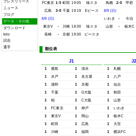
プレスリリース
FC東京
1-5
町田
19:05
味スタ
鳥栖
2-0
甲府
ニュース
広島
3-0
千葉
19:19
Eピース
8/9 (日)
ブログ
8/9 (日)
いわき
-
今治
データ・その他
東京V
-
川崎
18:00
味スタ
山形
-
栃木C
ダウンロード
toto
長崎
-
京都
19:00
ピースタ
試合
選手
順位表
J1
J
1
鹿島
1
清水
1
札幌
1
水戸
1
名古屋
1
八戸
1
浦和
1
京都
1
仙台
1
千葉
1
G大阪
1
秋田
1
柏
1
C大阪
1
山形
1
FC東京
1
神戸
1
いわき
1
東京V
1
岡山
1
栃木C
1
町田
1
広島
1
大宮
1
川崎
1
福岡
1
横浜FC