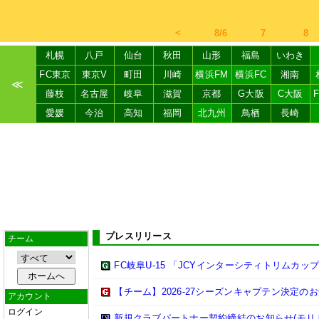
＜
8/6
7
8
札幌
八戸
仙台
秋田
山形
福島
いわき
FC東京
東京V
町田
川崎
横浜FM
横浜FC
湘南
≪
藤枝
名古屋
岐阜
滋賀
京都
G大阪
C大阪
愛媛
今治
高知
福岡
北九州
鳥栖
長崎
プレスリリース
チーム
FC岐阜U-15 「JCYインターシティトリムカップ (U
【チーム】2026-27シーズンキャプテン決定の
アカウント
ログイン
新規クラブパートナー契約締結のお知らせ(モリ