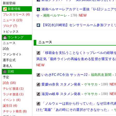
新規登録
新着情報
湘南ベルマーレアカデミー選抜「U-12ジュニア
プレスリリース (4)
せ
-
湘南ベルマーレ
-
17時
NEW
ニュース (15)
【9/2(水)川崎戦】センサリールーム参加ファ
ブログ (7)
トピックス
ランキング
ニュース
ニュース
試合
「移籍金を支払うことなくトップレベルの経験を
ファンサイト
満足気「最終ラインの再編を進める監督が重宝する
選手公式
NEW
著名人
日程
いわきFC-FC今治 サッカーJ2
-
福島民友新聞
-
予定
試合 (16)
愛媛vs奈良 スタメン発表
-
ゲキサカ
-
18時
NE
テレビ放送 (1)
滋賀vs岐阜 スタメン発表
-
ゲキサカ
-
18時
NE
ラジオ放送 (1)
イベント (4)
「ノルウェーは前から行っていた」なぜ日本代表
誕生日 (4)
けた“葛藤”「あの時にその選択ができなかった」
-
チケット発売 (6)