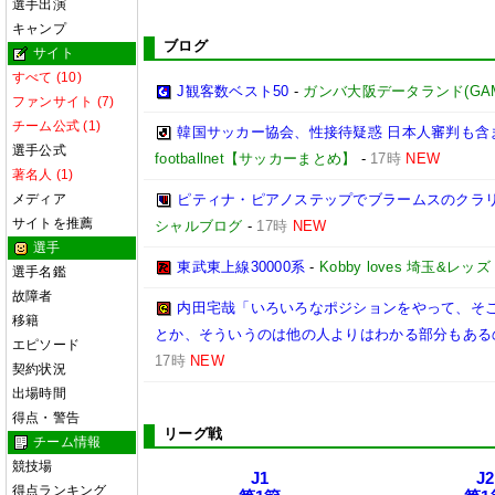
選手出演
キャンプ
ブログ
サイト
すべて (10)
J観客数ベスト50
-
ガンバ大阪データランド(GAMBA 
ファンサイト (7)
チーム公式 (1)
韓国サッカー協会、性接待疑惑 日本人審判も含
選手公式
footballnet【サッカーまとめ】
-
17時
NEW
著名人 (1)
メディア
ピティナ・ピアノステップでブラームスのクラリ
サイトを推薦
シャルブログ
-
17時
NEW
選手
東武東上線30000系
-
Kobby loves 埼玉&レッズ
選手名鑑
故障者
内田宅哉「いろいろなポジションをやって、そ
移籍
とか、そういうのは他の人よりはわかる部分もあるの
エピソード
17時
NEW
契約状況
出場時間
得点・警告
リーグ戦
チーム情報
競技場
J1
J2
得点ランキング