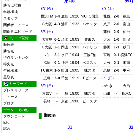
第1節
第1
勝ち点推移
8/7 (金)
8/8 (土)
年齢構成
横浜FM
3-4
鹿島
19:26
MUFG国立
札幌
2-0
徳島
スタッフ
G大阪
4-3
浦和
19:33
パナスタ
八戸
2-0
富山
関係者ニュース
関係者エピソード
8/8 (土)
藤枝
2-0
仙台
Jリーグ記録
名古屋
0-1
清水
19:03
豊田ス
大宮
1-0
新潟
順位表
C大阪
2-1
岡山
19:03
ハナサカ
磐田
1-1
秋田
勝ち点
柏
2-1
水戸
19:04
三協F柏
宮崎
0-1
横浜FC
得点ランキング
福岡
0-1
神戸
19:04
ベススタ
大分
0-1
湘南
得失点
FC東京
1-5
町田
19:05
味スタ
鳥栖
2-0
甲府
年齢構成
星取表
広島
3-0
千葉
19:19
Eピース
8/9 (日)
キーワード
8/9 (日)
いわき
-
今治
プレスリリース
東京V
-
川崎
18:00
味スタ
山形
-
栃木C
ニュース
長崎
-
京都
19:00
ピースタ
ブログ
データ・その他
順位表
ダウンロード
toto
J1
J
試合