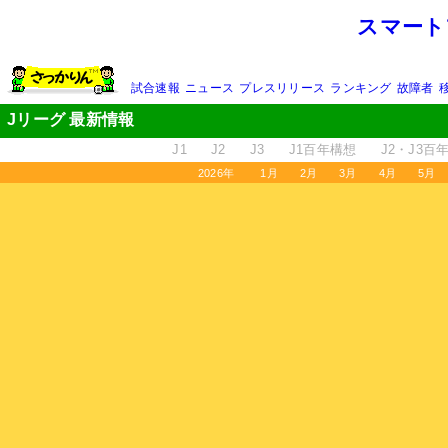
スマート
試合速報
ニュース
プレスリリース
ランキング
故障者
Jリーグ 最新情報
J1
J2
J3
J1百年構想
J2・J3百
2026年
1月
2月
3月
4月
5月