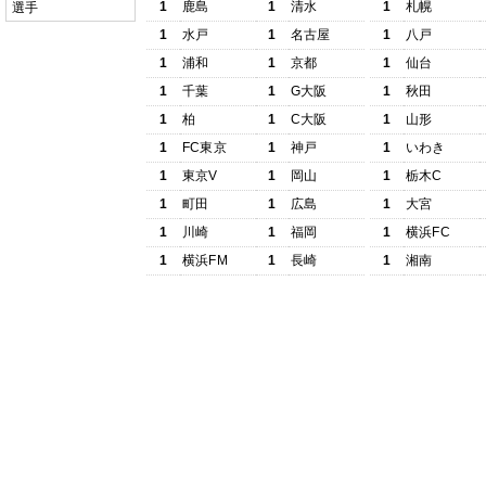
1
鹿島
1
清水
1
札幌
選手
1
水戸
1
名古屋
1
八戸
1
浦和
1
京都
1
仙台
1
千葉
1
G大阪
1
秋田
1
柏
1
C大阪
1
山形
1
FC東京
1
神戸
1
いわき
1
東京V
1
岡山
1
栃木C
1
町田
1
広島
1
大宮
1
川崎
1
福岡
1
横浜FC
1
横浜FM
1
長崎
1
湘南