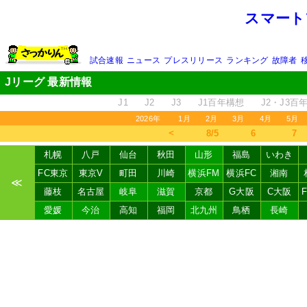
スマート
試合速報
ニュース
プレスリリース
ランキング
故障者
Jリーグ 最新情報
J1
J2
J3
J1百年構想
J2・J3百
2026年
1月
2月
3月
4月
5月
＜
8/5
6
7
札幌
八戸
仙台
秋田
山形
福島
いわき
FC東京
東京V
町田
川崎
横浜FM
横浜FC
湘南
≪
藤枝
名古屋
岐阜
滋賀
京都
G大阪
C大阪
愛媛
今治
高知
福岡
北九州
鳥栖
長崎