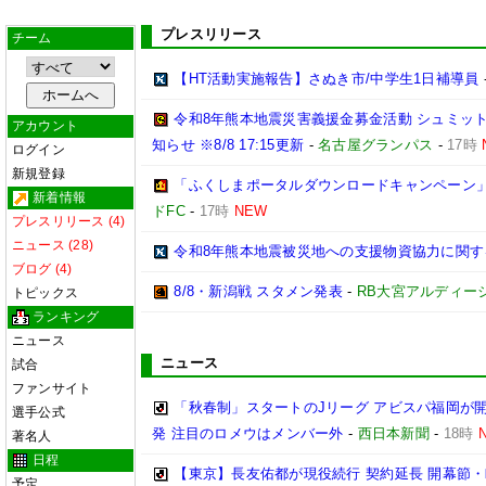
プレスリリース
チーム
【HT活動実施報告】さぬき市/中学生1日補導員
令和8年熊本地震災害義援金募金活動 シュミッ
アカウント
知らせ ※8/8 17:15更新
-
名古屋グランパス
-
17時
ログイン
新規登録
「ふくしまポータルダウンロードキャンペーン
新着情報
ドFC
-
17時
NEW
プレスリリース (4)
ニュース (28)
令和8年熊本地震被災地への支援物資協力に関す
ブログ (4)
8/8・新潟戦 スタメン発表
-
RB大宮アルディー
トピックス
ランキング
ニュース
ニュース
試合
ファンサイト
「秋春制」スタートのJリーグ アビスパ福岡が
選手公式
発 注目のロメウはメンバー外
-
西日本新聞
-
18時
著名人
日程
【東京】長友佑都が現役続行 契約延長 開幕節
予定