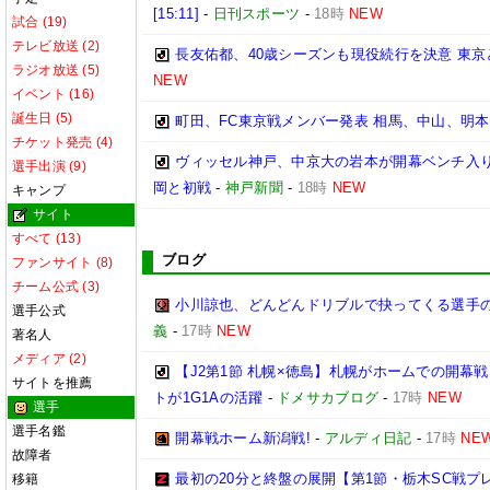
[15:11]
-
日刊スポーツ
-
18時
NEW
試合 (19)
テレビ放送 (2)
長友佑都、40歳シーズンも現役続行を決意 東京と再
ラジオ放送 (5)
NEW
イベント (16)
誕生日 (5)
町田、FC東京戦メンバー発表 相馬、中山、明
チケット発売 (4)
ヴィッセル神戸、中京大の岩本が開幕ベンチ入り
選手出演 (9)
岡と初戦
-
神戸新聞
-
18時
NEW
キャンプ
サイト
すべて (13)
ブログ
ファンサイト (8)
チーム公式 (3)
小川諒也、どんどんドリブルで抉ってくる選手
選手公式
義
-
17時
NEW
著名人
メディア (2)
【J2第1節 札幌×徳島】札幌がホームでの開幕
サイトを推薦
トが1G1Aの活躍
-
ドメサカブログ
-
17時
NEW
選手
選手名鑑
開幕戦ホーム新潟戦!
-
アルディ日記
-
17時
NE
故障者
最初の20分と終盤の展開【第1節・栃木SC戦プ
移籍