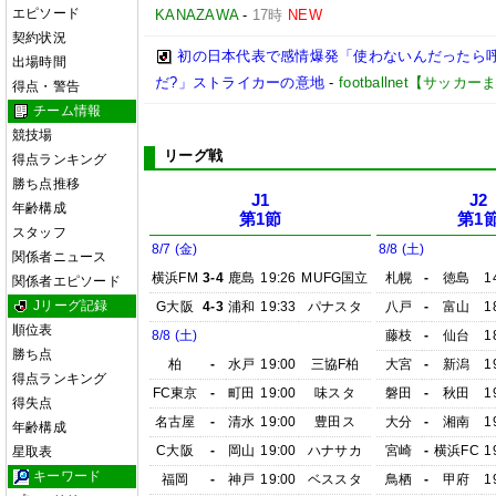
エピソード
KANAZAWA
-
17時
NEW
契約状況
初の日本代表で感情爆発「使わないんだったら呼
出場時間
だ?」ストライカーの意地
-
footballnet【サッカ
得点・警告
チーム情報
競技場
リーグ戦
得点ランキング
勝ち点推移
J1
J2
年齢構成
第1節
第1
スタッフ
8/7 (金)
8/8 (土)
関係者ニュース
横浜FM
3-4
鹿島
19:26
MUFG国立
札幌
-
徳島
1
関係者エピソード
Jリーグ記録
G大阪
4-3
浦和
19:33
パナスタ
八戸
-
富山
1
順位表
8/8 (土)
藤枝
-
仙台
1
勝ち点
柏
-
水戸
19:00
三協F柏
大宮
-
新潟
1
得点ランキング
FC東京
-
町田
19:00
味スタ
磐田
-
秋田
1
得失点
名古屋
-
清水
19:00
豊田ス
大分
-
湘南
1
年齢構成
C大阪
-
岡山
19:00
ハナサカ
宮崎
-
横浜FC
1
星取表
キーワード
福岡
-
神戸
19:00
ベススタ
鳥栖
-
甲府
1