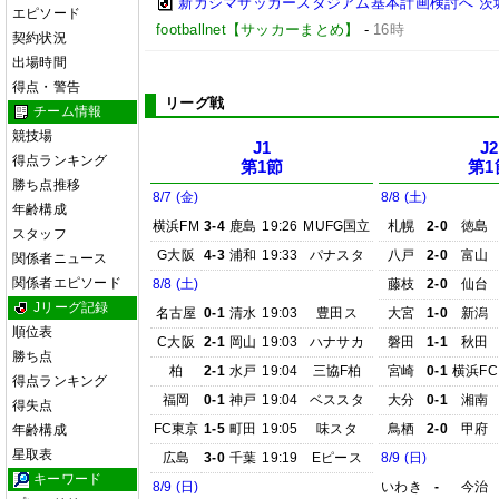
新カシマサッカースタジアム基本計画検討へ 茨
エピソード
footballnet【サッカーまとめ】
-
16時
契約状況
出場時間
得点・警告
リーグ戦
チーム情報
競技場
J1
J2
得点ランキング
第1節
第1
勝ち点推移
8/7 (金)
8/8 (土)
年齢構成
横浜FM
3-4
鹿島
19:26
MUFG国立
札幌
2-0
徳島
スタッフ
G大阪
4-3
浦和
19:33
パナスタ
八戸
2-0
富山
関係者ニュース
関係者エピソード
8/8 (土)
藤枝
2-0
仙台
Jリーグ記録
名古屋
0-1
清水
19:03
豊田ス
大宮
1-0
新潟
順位表
C大阪
2-1
岡山
19:03
ハナサカ
磐田
1-1
秋田
勝ち点
柏
2-1
水戸
19:04
三協F柏
宮崎
0-1
横浜FC
得点ランキング
福岡
0-1
神戸
19:04
ベススタ
大分
0-1
湘南
得失点
FC東京
1-5
町田
19:05
味スタ
鳥栖
2-0
甲府
年齢構成
星取表
広島
3-0
千葉
19:19
Eピース
8/9 (日)
キーワード
8/9 (日)
いわき
-
今治