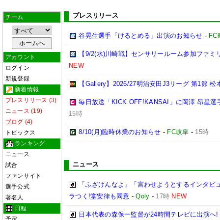
プレスリリース
チーム
谷晃生選手「けるとめる」出演のお知らせ
-
F
【9/2(水)川崎戦】センサリールーム参加ファ
アカウント
NEW
ログイン
新規登録
【Gallery】2026/27明治安田J3リーグ 第1節 
新着情報
プレスリリース (3)
毎日放送「KICK OFF!KANSAI」に岡澤 昂
ニュース (19)
15時
ブログ (4)
8/10(月)臨時休業のお知らせ
-
FC岐阜
-
15時
トピックス
ランキング
ニュース
ニュース
試合
ファンサイト
「ふざけんなよ」「言わせようとするインタビ
選手公式
ラつく!堂安律も同意
-
Qoly
-
17時
NEW
著名人
日程
日本代表の森保一監督が24時間テレビに出演へ
予定