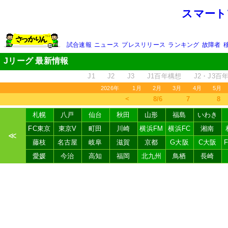
スマート
試合速報
ニュース
プレスリリース
ランキング
故障者
Jリーグ 最新情報
J1
J2
J3
J1百年構想
J2・J3百
2026年
1月
2月
3月
4月
5月
＜
8/6
7
8
札幌
八戸
仙台
秋田
山形
福島
いわき
FC東京
東京V
町田
川崎
横浜FM
横浜FC
湘南
≪
藤枝
名古屋
岐阜
滋賀
京都
G大阪
C大阪
愛媛
今治
高知
福岡
北九州
鳥栖
長崎