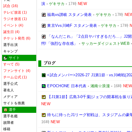
演
-
ゲキサカ
-
17時
NEW
試合 (16)
テレビ放送 (1)
福島vs讃岐 スタメン発表
-
ゲキサカ
-
17時
NE
ラジオ放送 (1)
イベント (4)
東京Vvs川崎F スタメン発表
-
ゲキサカ
-
17時
誕生日 (4)
「なんだこれ」「2点目ヤバすぎるだろ…」J2開
チケット発売 (6)
愕!「強烈な存在感」
-
サッカーダイジェストWEB
選手出演
キャンプ
サイト
ブログ
すべて (5)
ファンサイト (4)
<試合メンバー>2026-27 J1第1節・vs川崎戦(2026/
チーム公式 (1)
選手公式
EPOCHONE 日本代表
-
湘南☆浪漫
-
16時
NE
著名人
メディア
【J1第1節】広島3-0千葉|ジェフの開幕戦を振
サイトを推薦
NEW
選手
待ちに待ったJ1リーグ初戦は、スタジアムの豪
選手名鑑
16時
NEW
故障者
移籍