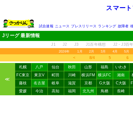
スマート
試合速報
ニュース
プレスリリース
ランキング
故障者
Jリーグ 最新情報
J1
J2
J3
J1百年構想
J2・J3百
2026年
1月
2月
3月
4月
5月
＜
8/4
5
6
札幌
八戸
仙台
秋田
山形
福島
いわき
FC東京
東京V
町田
川崎
横浜FM
横浜FC
湘南
≪
藤枝
名古屋
岐阜
滋賀
京都
G大阪
C大阪
愛媛
今治
高知
福岡
北九州
鳥栖
長崎