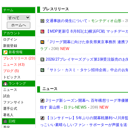
プレスリリース
チーム
交通事故の発生について
-
モンテディオ山形
-
2
【MDP更新!】8月8日(土)横浜FC戦 マッチデー
アカウント
ログイン
「Jリーグ開幕に向けた奈良県東京事務所 連携
新規登録
ラブ
-
20時
NEW
新着情報
プレスリリース (23)
2026/27プレイヤーズグッズ第1弾受注販売のお
ニュース (43)
「サトシ・カスミ・タケシ招待企画」中止のお
ブログ (5)
トピックス
ランキング
ニュース
ニュース
試合
Jリーグ新シーズン開幕へ 百年構想リーグ準優勝
ファンサイト
指す 富山県
-
日テレNEWS
-
20時
NEW
選手公式
著名人
【コンサドーレ】5年ぶりの開幕戦勝利へ!川井
日程
っこいい素晴らしいファン・サポーターが声援を送
予定