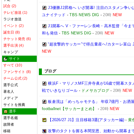
試合 (2)
J3優勝J2昇格へ いざ開幕! 注目のスタメン争
テレビ放送 (1)
ユナイテッド
-
TBS NEWS DIG
-
20時
NEW
ラジオ放送
イベント (2)
J1開幕へ V・ファーレン長崎・高木監督「今ま
誕生日 (8)
和も発信
-
TBS NEWS DIG
-
20時
NEW
チケット発売 (6)
“超攻撃的サッカー”で得点量産へ!カターレ富山 
選手出演 (4)
NEW
キャンプ
サイト
すべて (10)
ブログ
ファンサイト (8)
チーム公式 (2)
横浜F・マリノスMF三井寺眞が16歳で開幕スタ
選手公式
戦でいきなりゴール
-
ドメサカブログ
-
20時
NEW
著名人
メディア
板倉滉は「めっちゃモテる」 年収7億円・お洒
サイトを推薦
footballnet【サッカーまとめ】
-
20時
NEW
選手
選手名鑑
【2026/27 J1】注目移籍3選(アタッカー編)
-
黄
故障者
攻撃のタクトを握る本間至恩、始動から開幕ま
移籍