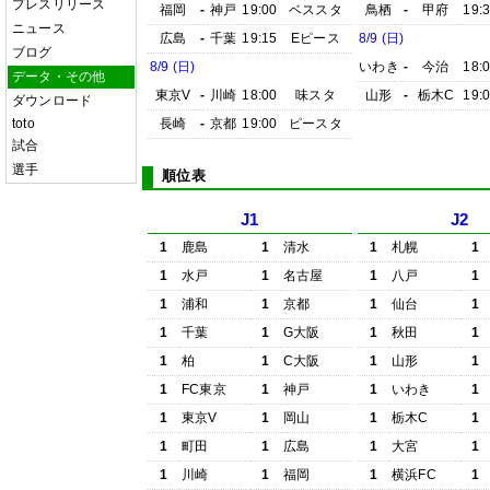
プレスリリース
福岡
-
神戸
19:00
ベススタ
鳥栖
-
甲府
19:
ニュース
広島
-
千葉
19:15
Eピース
8/9 (日)
ブログ
8/9 (日)
いわき
-
今治
18:
データ・その他
東京V
-
川崎
18:00
味スタ
山形
-
栃木C
19:
ダウンロード
toto
長崎
-
京都
19:00
ピースタ
試合
選手
順位表
J1
J2
1
鹿島
1
清水
1
札幌
1
1
水戸
1
名古屋
1
八戸
1
1
浦和
1
京都
1
仙台
1
1
千葉
1
G大阪
1
秋田
1
1
柏
1
C大阪
1
山形
1
1
FC東京
1
神戸
1
いわき
1
1
東京V
1
岡山
1
栃木C
1
1
町田
1
広島
1
大宮
1
1
川崎
1
福岡
1
横浜FC
1