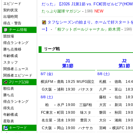
エピソード
だった」【2026 J1第1節 vs. FC町田ゼルビア(HOM
契約状況
たっぷり蹴球マガジン
-
19時
NEW
出場時間
タフなシーズンの始まり。ホームで好スタートを切り
得点・警告
ー】
-
「柏フットボールジャーナル」鈴木潤
-
19時
チーム情報
競技場
得点ランキング
リーグ戦
勝ち点推移
年齢構成
J1
J2
スタッフ
第1節
第1節
関係者ニュース
8/7 (金)
8/8 (土)
関係者エピソード
横浜FM
-
鹿島
19:25
MUFG国立
札幌
-
徳島
14:
Jリーグ記録
順位表
G大阪
-
浦和
19:30
パナスタ
八戸
-
富山
18:
勝ち点
8/8 (土)
藤枝
-
仙台
18:
得点ランキング
柏
-
水戸
19:00
三協F柏
大宮
-
新潟
19:
得失点
FC東京
-
町田
19:00
味スタ
磐田
-
秋田
19:
年齢構成
名古屋
-
清水
19:00
豊田ス
大分
-
湘南
19:
星取表
キーワード
C大阪
-
岡山
19:00
ハナサカ
宮崎
-
横浜FC
19: