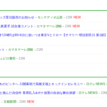
Y』グッズ受注販売のお知らせ
-
モンテディオ山形
-
22時
NEW
竜眞選手 試合後コメント
-
カマタマーレ讃岐
-
22時
NEW
!川崎Fは90+6分に追いつき東京Vとドロー【サマリー:明治安田J1 第1節
ント
-
カマタマーレ讃岐
-
21時
ュビロ磐田
-
21時
れのピッチへ J1開幕戦で高橋文哉とキックインセレモニー
-
日テレNEWS
と挑んだ自信作 客席乱入&ボケ放置の自由な舞台挨拶
-
日テレNEWS
-
22
る
-
京都新聞
-
22時
NEW