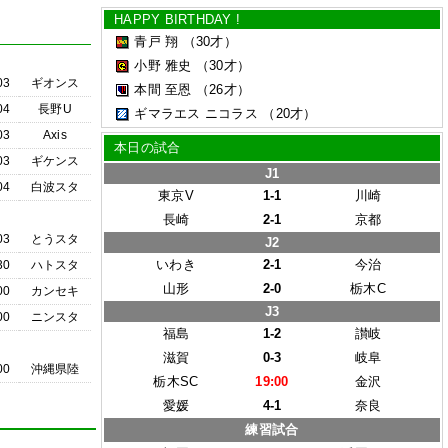
HAPPY BIRTHDAY !
青戸 翔
（30才）
小野 雅史
（30才）
03
ギオンス
本間 至恩
（26才）
04
長野U
ギマラエス ニコラス
（20才）
03
Axis
本日の試合
03
ギケンス
J1
04
白波スタ
東京V
1-1
川崎
長崎
2-1
京都
03
とうスタ
J2
いわき
2-1
今治
30
ハトスタ
山形
2-0
栃木C
00
カンセキ
J3
00
ニンスタ
福島
1-2
讃岐
滋賀
0-3
岐阜
00
沖縄県陸
栃木SC
19:00
金沢
愛媛
4-1
奈良
練習試合