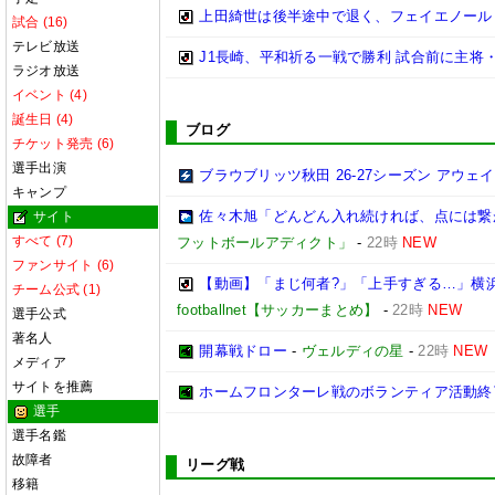
上田綺世は後半途中で退く、フェイエノール
試合 (16)
テレビ放送
J1長崎、平和祈る一戦で勝利 試合前に主将
ラジオ放送
イベント (4)
誕生日 (4)
ブログ
チケット発売 (6)
選手出演
ブラウブリッツ秋田 26-27シーズン アウェ
キャンプ
佐々木旭「どんどん入れ続ければ、点には繋がる
サイト
すべて (7)
フットボールアディクト」
-
22時
NEW
ファンサイト (6)
【動画】「まじ何者?」「上手すぎる…」横浜
チーム公式 (1)
footballnet【サッカーまとめ】
-
22時
NEW
選手公式
著名人
開幕戦ドロー
-
ヴェルディの星
-
22時
NEW
メディア
サイトを推薦
ホームフロンターレ戦のボランティア活動終
選手
選手名鑑
故障者
リーグ戦
移籍