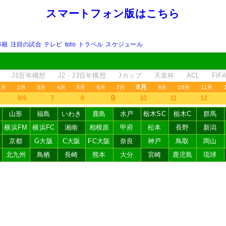
スマートフォン版はこちら
移籍
注目の試合
テレビ
toto
トラベル
スケジュール
J1百年構想
J2・J3百年構想
Jカップ
天皇杯
ACL
FI
8月
1月
2月
3月
4月
5月
6月
7月
9月
10月
11月
9
8/6
7
8
10
11
12
山形
福島
いわき
鹿島
水戸
栃木SC
栃木C
群馬
横浜FM
横浜FC
湘南
相模原
甲府
松本
長野
新潟
京都
G大阪
C大阪
FC大阪
奈良
神戸
鳥取
岡山
北九州
鳥栖
長崎
熊本
大分
宮崎
鹿児島
琉球