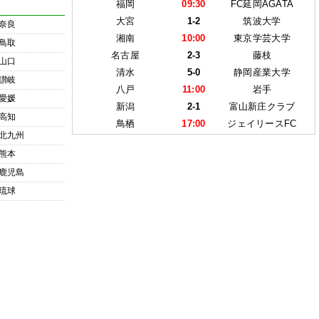
福岡
09:30
FC延岡AGATA
大宮
1-2
筑波大学
奈良
湘南
10:00
東京学芸大学
鳥取
名古屋
2-3
藤枝
山口
清水
5-0
静岡産業大学
讃岐
八戸
11:00
岩手
愛媛
新潟
2-1
富山新庄クラブ
高知
鳥栖
17:00
ジェイリースFC
北九州
熊本
鹿児島
琉球