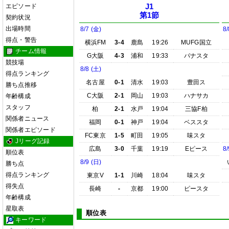
エピソード
J1
第1節
契約状況
出場時間
8/7 (金)
8/
得点・警告
横浜FM
3-4
鹿島
19:26
MUFG国立
チーム情報
G大阪
4-3
浦和
19:33
パナスタ
競技場
8/8 (土)
得点ランキング
名古屋
0-1
清水
19:03
豊田ス
勝ち点推移
C大阪
2-1
岡山
19:03
ハナサカ
年齢構成
スタッフ
柏
2-1
水戸
19:04
三協F柏
関係者ニュース
福岡
0-1
神戸
19:04
ベススタ
関係者エピソード
FC東京
1-5
町田
19:05
味スタ
Jリーグ記録
広島
3-0
千葉
19:19
Eピース
8/
順位表
8/9 (日)
勝ち点
得点ランキング
東京V
1-1
川崎
18:04
味スタ
得失点
長崎
-
京都
19:00
ピースタ
年齢構成
星取表
順位表
キーワード