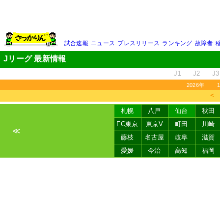
試合速報
ニュース
プレスリリース
ランキング
故障者
Jリーグ 最新情報
J1
J2
J3
2026年
＜
札幌
八戸
仙台
秋田
FC東京
東京V
町田
川崎
≪
藤枝
名古屋
岐阜
滋賀
愛媛
今治
高知
福岡