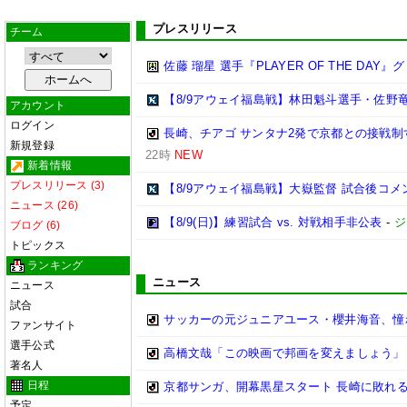
プレスリリース
チーム
佐藤 瑠星 選手『PLAYER OF THE DA
【8/9アウェイ福島戦】林田魁斗選手・佐野
アカウント
ログイン
長崎、チアゴ サンタナ2発で京都との接戦制す
新規登録
22時
NEW
新着情報
プレスリリース (3)
【8/9アウェイ福島戦】大嶽監督 試合後コメ
ニュース (26)
【8/9(日)】練習試合 vs. 対戦相手非公表
-
ジ
ブログ (6)
トピックス
ランキング
ニュース
ニュース
試合
サッカーの元ジュニアユース・櫻井海音、憧
ファンサイト
選手公式
高橋文哉「この映画で邦画を変えましょう」
著名人
日程
京都サンガ、開幕黒星スタート 長崎に敗れ
予定