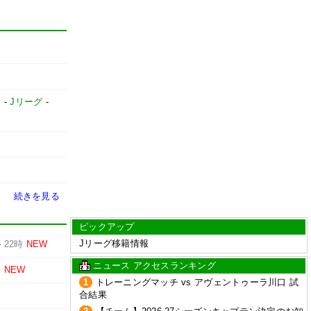
】
-
Jリーグ
-
続きを見る
ピックアップ
Jリーグ移籍情報
-
22時
NEW
ニュース アクセスランキング
時
NEW
1
トレーニングマッチ vs アヴェントゥーラ川口 試
合結果