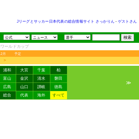
Jリーグとサッカー日本代表の総合情報サイト さっかりん
-
ゲストさん
FAワールドカップ
12月
予定
＞
浦和
大宮
千葉
柏
富山
金沢
清水
磐田
≫
広島
山口
讃岐
徳島
総合
代表
海外
すべて