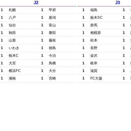
J2
J3
1
札幌
1
甲府
1
福島
1
1
八戸
1
新潟
1
栃木SC
1
1
仙台
1
富山
1
群馬
1
1
秋田
1
磐田
1
相模原
1
1
山形
1
藤枝
1
松本
1
1
いわき
1
徳島
1
長野
1
1
栃木C
1
今治
1
金沢
1
1
大宮
1
鳥栖
1
岐阜
1
1
横浜FC
1
大分
1
滋賀
1
1
湘南
1
宮崎
1
FC大阪
1