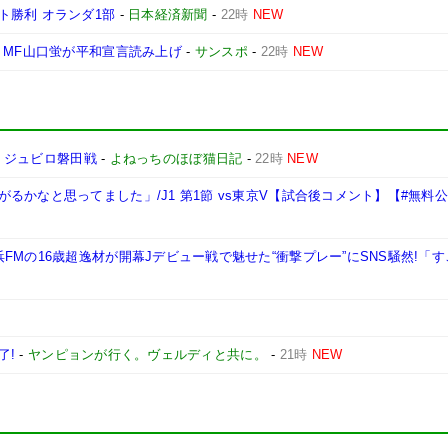
ト勝利 オランダ1部
-
日本経済新聞
-
22時
NEW
・MF山口蛍が平和宣言読み上げ
-
サンスポ
-
22時
NEW
イ ジュビロ磐田戦
-
よねっちのほぼ猫日記
-
22時
NEW
かなと思ってました」/J1 第1節 vs東京V【試合後コメント】【#無料
FMの16歳超逸材が開幕Jデビュー戦で魅せた“衝撃プレー”にSNS騒然!「
了!
-
ヤンピョンが行く。ヴェルディと共に。
-
21時
NEW