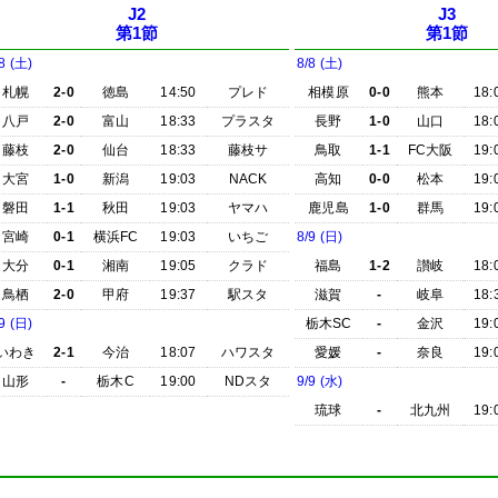
J2
J3
第1節
第1節
8 (土)
8/8 (土)
札幌
2-0
徳島
14:50
プレド
相模原
0-0
熊本
18:
八戸
2-0
富山
18:33
プラスタ
長野
1-0
山口
18:
藤枝
2-0
仙台
18:33
藤枝サ
鳥取
1-1
FC大阪
19:
大宮
1-0
新潟
19:03
NACK
高知
0-0
松本
19:
磐田
1-1
秋田
19:03
ヤマハ
鹿児島
1-0
群馬
19:
宮崎
0-1
横浜FC
19:03
いちご
8/9 (日)
大分
0-1
湘南
19:05
クラド
福島
1-2
讃岐
18:
鳥栖
2-0
甲府
19:37
駅スタ
滋賀
-
岐阜
18:
9 (日)
栃木SC
-
金沢
19:
いわき
2-1
今治
18:07
ハワスタ
愛媛
-
奈良
19:
山形
-
栃木C
19:00
NDスタ
9/9 (水)
琉球
-
北九州
19: