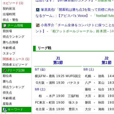
は思います」【8/7練習後のコメント】
-
赤鯱新報
エピソード (1)
契約状況
塚原真也/「開幕戦は勝ち点3を取って目標に向
出場時間
なるゲーム」:【アビスパ’s Voice】
-
「football 
得点・警告
小島亨介「チーム全体をコンパクトに保つことが大事
チーム情報
競技場
ント】
-
「柏フットボールジャーナル」鈴木潤
-
1
得点ランキング
勝ち点推移
年齢構成
リーグ戦
スタッフ
J1
J2
関係者ニュース (1)
第1節
第1節
関係者エピソード
8/7 (金)
8/8 (土)
Jリーグ記録
順位表
横浜FM
-
鹿島
19:25
MUFG国立
札幌
-
徳島
14:
勝ち点
G大阪
-
浦和
19:30
パナスタ
八戸
-
富山
18:
得点ランキング
8/8 (土)
藤枝
-
仙台
18:
得失点
柏
-
水戸
19:00
三協F柏
大宮
-
新潟
19:
年齢構成
FC東京
-
町田
19:00
味スタ
磐田
-
秋田
19:
星取表
名古屋
-
清水
19:00
豊田ス
大分
-
湘南
19:
キーワード