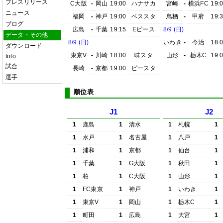
プレスリリース
C大阪
-
岡山
19:00
ハナサカ
宮崎
-
横浜FC
19:
ニュース
福岡
-
神戸
19:00
ベススタ
鳥栖
-
甲府
19:
ブログ
広島
-
千葉
19:15
Eピース
8/9 (日)
データ・その他
8/9 (日)
いわき
-
今治
18:
ダウンロード
東京V
-
川崎
18:00
味スタ
山形
-
栃木C
19:
toto
試合
長崎
-
京都
19:00
ピースタ
選手
順位表
J1
J2
1
鹿島
1
清水
1
札幌
1
1
水戸
1
名古屋
1
八戸
1
1
浦和
1
京都
1
仙台
1
1
千葉
1
G大阪
1
秋田
1
1
柏
1
C大阪
1
山形
1
1
FC東京
1
神戸
1
いわき
1
1
東京V
1
岡山
1
栃木C
1
1
町田
1
広島
1
大宮
1