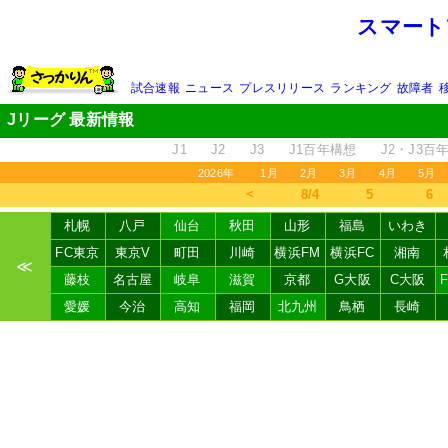
スマート
試合速報
ニュース
プレスリリース
ランキング
故障者
Jリーグ 最新情報
J1
J2
J3
J1百年構想
J2・J3百
2026年
1月
2月
3月
4月
5月
＜
8/4
5
6
札幌
八戸
仙台
秋田
山形
福島
いわき
FC東京
東京V
町田
川崎
横浜FM
横浜FC
湘南
≪
藤枝
名古屋
岐阜
滋賀
京都
G大阪
C大阪
愛媛
今治
高知
福岡
北九州
鳥栖
長崎