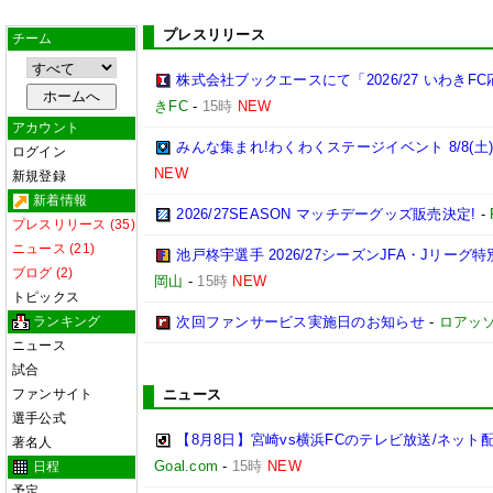
プレスリリース
チーム
株式会社ブックエースにて「2026/27 いわき
きFC
-
15時
NEW
アカウント
みんな集まれ!わくわくステージイベント 8/8(土
ログイン
NEW
新規登録
新着情報
2026/27SEASON マッチデーグッズ販売決定!
-
プレスリリース (35)
ニュース (21)
池戸柊宇選手 2026/27シーズンJFA・Jリー
ブログ (2)
岡山
-
15時
NEW
トピックス
ランキング
次回ファンサービス実施日のお知らせ
-
ロアッ
ニュース
試合
ファンサイト
ニュース
選手公式
【8月8日】宮崎vs横浜FCのテレビ放送/ネット
著名人
Goal.com
-
15時
NEW
日程
予定