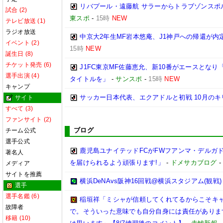
リバプール・遠藤航 サラーからトラブゾンスポ
試合 (2)
東スポ
-
15時
NEW
テレビ放送 (1)
ラジオ放送
中京大2年生MF岩本悠庵、J1神戸への帰還が
イベント (2)
15時
NEW
誕生日 (8)
チケット発売 (6)
J1FC東京MF佐藤恵允、新10番がエースとな
選手出演 (4)
タイトルを」
-
サンスポ
-
15時
NEW
キャンプ
サッカー日本代表、エクアドルと初戦 10月のキ
サイト
すべて (3)
ファンサイト (2)
ブログ
チーム公式
選手公式
鹿児島ユナイテッドFCがFWフアンマ・デルガ
著名人
を届けられるよう頑張ります!」
-
ドメサカブログ
メディア
サイトを推薦
横浜DeNAvs阪神16回戦@横浜スタジアム(観戦)
選手
選手名鑑 (6)
稲垣祥「ミシャが信頼してくれてるからこそキ
故障者
で。そういった意味でも自分自身には責任がありま
移籍 (10)