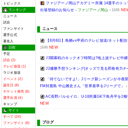
ファジアーノ岡山アカデミー所属 14選手のトップ
トピックス
ランキング
出場登録のお知らせ
-
ファジアーノ岡山
-
16時
NE
ニュース
試合
ファンサイト
ニュース
選手公式
【8月8日】鳥栖vs甲府のテレビ放送/ネット配信
著名人
16時
NEW
日程
予定
J3開幕戦のキックオフ時間は?地上波テレビ中継
試合 (2)
テレビ放送 (1)
J2優勝予想ランキング|オッズで見る昇格有力チームは
ラジオ放送
イベント (2)
「待てないですよ!」Jリーグ新シーズンが今夜
誕生日 (8)
FM対鹿島 中山雅史さん「世界基準をJリーグで」
チケット発売 (6)
AC長野パルセイロ、U-18所属GK下鳥舟平を2
選手出演 (4)
NEW
キャンプ
サイト
すべて (24)
ブログ
ファンサイト (6)