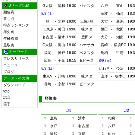
Jリーグ記録
G大阪
-
浦和
19:30
パナスタ
八戸
-
富山
18:
順位表
8/8 (土)
藤枝
-
仙台
18:
勝ち点
柏
-
水戸
19:00
三協F柏
大宮
-
新潟
19:
得点ランキング
FC東京
-
町田
19:00
味スタ
磐田
-
秋田
19:
得失点
名古屋
-
清水
19:00
豊田ス
大分
-
湘南
19:
年齢構成
C大阪
-
岡山
19:00
ハナサカ
宮崎
-
横浜FC
19:
星取表
キーワード
福岡
-
神戸
19:00
ベススタ
鳥栖
-
甲府
19:
プレスリリース
広島
-
千葉
19:15
Eピース
8/9 (日)
ニュース
8/9 (日)
いわき
-
今治
18:
ブログ
東京V
-
川崎
18:00
味スタ
山形
-
栃木C
19:
データ・その他
長崎
-
京都
19:00
ピースタ
ダウンロード
toto
試合
順位表
選手
J1
J2
1
鹿島
1
清水
1
札幌
1
1
水戸
1
名古屋
1
八戸
1
1
浦和
1
京都
1
仙台
1