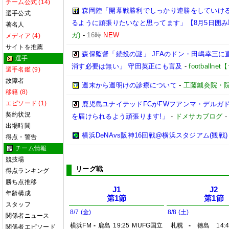
チーム公式 (14)
森岡陸「開幕戦勝利でしっかり連勝をしていけ
選手公式
るように頑張りたいなと思ってます」【8月5日囲
著名人
ガ)
-
16時
NEW
メディア (4)
サイトを推薦
森保監督「続投の謎」 JFAのドン・田嶋幸三に
選手
消す必要は無い」 守田英正にも言及
-
football
選手名鑑 (9)
故障者
週末から週明けの診療について
-
工藤鍼灸院・
移籍 (8)
エピソード (1)
鹿児島ユナイテッドFCがFWフアンマ・デルガ
契約状況
を届けられるよう頑張ります!」
-
ドメサカブログ
出場時間
横浜DeNAvs阪神16回戦@横浜スタジアム(観戦)
得点・警告
チーム情報
競技場
リーグ戦
得点ランキング
勝ち点推移
J1
J2
年齢構成
第1節
第1節
スタッフ
8/7 (金)
8/8 (土)
関係者ニュース
横浜FM
-
鹿島
19:25
MUFG国立
札幌
-
徳島
14:
関係者エピソード