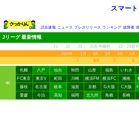
スマート
試合速報
ニュース
プレスリリース
ランキング
故障者
Jリーグ 最新情報
J1
J2
J3
J1百年構想
J2・J3百
2026年
1月
2月
3月
4月
5月
＜
8/4
5
6
札幌
八戸
仙台
秋田
山形
福島
いわき
FC東京
東京V
町田
川崎
横浜FM
横浜FC
湘南
≪
藤枝
名古屋
岐阜
滋賀
京都
G大阪
C大阪
愛媛
今治
高知
福岡
北九州
鳥栖
長崎