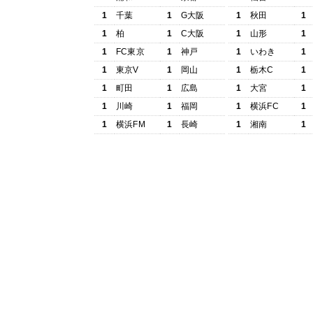
1
千葉
1
G大阪
1
秋田
1
1
柏
1
C大阪
1
山形
1
1
FC東京
1
神戸
1
いわき
1
1
東京V
1
岡山
1
栃木C
1
1
町田
1
広島
1
大宮
1
1
川崎
1
福岡
1
横浜FC
1
1
横浜FM
1
長崎
1
湘南
1