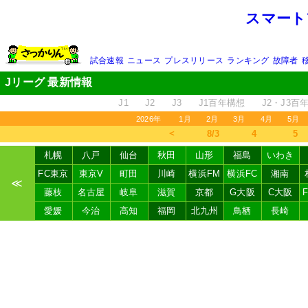
スマート
試合速報
ニュース
プレスリリース
ランキング
故障者
Jリーグ 最新情報
J1
J2
J3
J1百年構想
J2・J3百
2026年
1月
2月
3月
4月
5月
＜
8/3
4
5
札幌
八戸
仙台
秋田
山形
福島
いわき
FC東京
東京V
町田
川崎
横浜FM
横浜FC
湘南
≪
藤枝
名古屋
岐阜
滋賀
京都
G大阪
C大阪
愛媛
今治
高知
福岡
北九州
鳥栖
長崎