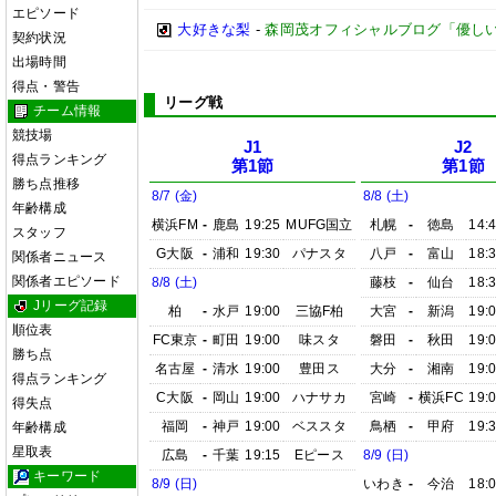
エピソード
大好きな梨
-
森岡茂オフィシャルブログ「優しいブログ
契約状況
出場時間
得点・警告
リーグ戦
チーム情報
競技場
J1
J2
得点ランキング
第1節
第1節
勝ち点推移
8/7 (金)
8/8 (土)
年齢構成
横浜FM
-
鹿島
19:25
MUFG国立
札幌
-
徳島
14:
スタッフ
G大阪
-
浦和
19:30
パナスタ
八戸
-
富山
18:
関係者ニュース
関係者エピソード
8/8 (土)
藤枝
-
仙台
18:
Jリーグ記録
柏
-
水戸
19:00
三協F柏
大宮
-
新潟
19:
順位表
FC東京
-
町田
19:00
味スタ
磐田
-
秋田
19:
勝ち点
名古屋
-
清水
19:00
豊田ス
大分
-
湘南
19:
得点ランキング
C大阪
-
岡山
19:00
ハナサカ
宮崎
-
横浜FC
19:
得失点
福岡
-
神戸
19:00
ベススタ
鳥栖
-
甲府
19:
年齢構成
星取表
広島
-
千葉
19:15
Eピース
8/9 (日)
キーワード
8/9 (日)
いわき
-
今治
18: