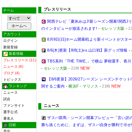
プレスリリース
チーム
関西テレビ「夏休みはJ!新シーズン開幕!関西J
のインタビューが放送されます!
-
セレッソ大阪
-
2
アカウント
8月9日(日)ホーム開幕戦より新イベントがスター
ログイン
新規登録
8/6(木)更新【8/8(土)vs.山口戦】新グッズ情報
-
新着情報
プレスリリース (11)
TBS系列「THE TIME,」で横山 夢樹選手、
ニュース (9)
-
セレッソ大阪
-
21時
NEW
ブログ (4)
【8/6更新】2026/27シーズン シーズンチケ
トピックス
ランキング
関するご案内
-
横浜F・マリノス
-
21時
NEW
ニュース
試合
ファンサイト
ニュース
選手公式
ザスパ群馬・シーズン開幕プレビュー「言い訳
著名人
勝ち抜くために、まずは、ザスパ自身が勝利で示せ
日程
予定