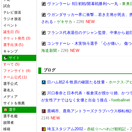
ヴァンラーレ 8日初戦/開幕戦勝利へ一丸
-
東奥
試合
テレビ放送
ウガンダサッカー界に衝撃…若き主将が死去、
ラジオ放送
される
-
ゲキサカ
-
22時
NEW
イベント
誕生日 (5)
フランス代表退任のデシャン監督、中東から超
チケット発売 (3)
コンサドーレ・木実快斗選手 「心が痛い」 傷
選手出演 (5)
海道新聞
-
22時
NEW
キャンプ
サイト
すべて (5)
ブログ
ファンサイト (4)
チーム公式 (1)
日ハム戦2-6 牧原の確固たる技量
-
ホークス-アビ
選手公式
著名人
川口春奈と日本代表・板倉滉が授かり婚、かつ
メディア
が女性アナではなく女優と出会う接点
-
footbal
サイトを推薦
選手
鹿嶋市、鹿島アントラーズクラブハウス移転検
選手名鑑
21時
NEW
故障者
埼玉スタジアム2002
-
赤組☆へべれけ観戦記
-
移籍