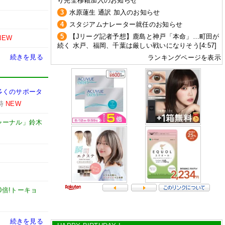
り完全移籍加入のお知らせ
3
水原蓮生 通訳 加入のお知らせ
4
スタジアムナレーター就任のお知らせ
5
【Jリーグ記者予想】鹿島と神戸「本命」…町田が
NEW
続く 水戸、福岡、千葉は厳しい戦いになりそう[4:57]
続きを見る
ランキングページを表示
多くのサポータ
時
NEW
ャーナル」鈴木
0倍!トーキョ
続きを見る