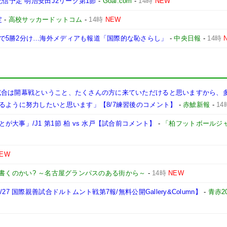
配信予定 明治安田J2リーグ第1節
-
Goal.com
-
14時
NEW
定
-
高校サッカードットコム
-
14時
NEW
で5勝2分け…海外メディアも報道「国際的な恥さらし」
-
中央日報
-
14時
試合は開幕戦ということ、たくさんの方に来ていただけると思いますから、
るように努力したいと思います」【8/7練習後のコメント】
-
赤鯱新報
-
14
大事」/J1 第1節 柏 vs 水戸【試合前コメント】
-
「柏フットボールジ
EW
書くのかい? ～名古屋グランパスのある街から～
-
14時
NEW
7 国際親善試合ドルトムント戦第7報/無料公開Gallery&Column】
-
青赤2