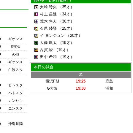
HAPPY BIRTHDAY !
大崎 玲央
（35才）
村上 昌謙
（34才）
荒木 隼人
（30才）
石尾 陸登
（25才）
イ ヨンジュン
（20才）
0
ギオンス
大藤 颯太
（19才）
0
長野U
古賀 竣
（19才）
0
Axis
田中 希和
（19才）
0
ギケンス
本日の試合
0
白波スタ
J1
横浜FM
19:25
鹿島
0
とうスタ
G大阪
19:30
浦和
0
ハトスタ
0
カンセキ
0
ニンスタ
0
沖縄県陸