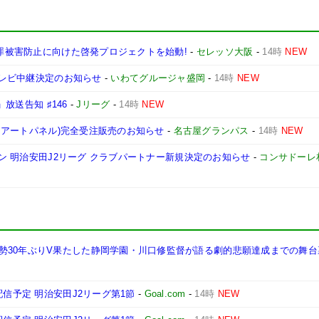
犯罪被害防止に向けた啓発プロジェクトを始動!
-
セレッソ大阪
-
14時
NEW
 テレビ中継決定のお知らせ
-
いわてグルージャ盛岡
-
14時
NEW
」放送告知 ♯146
-
Jリーグ
-
14時
NEW
ム・アートパネル)完全受注販売のお知らせ
-
名古屋グランパス
-
14時
NEW
ーズン 明治安田J2リーグ クラブパートナー新規決定のお知らせ
-
コンサドーレ
30年ぶりV果たした静岡学園・川口修監督が語る劇的悲願達成までの舞台裏
配信予定 明治安田J2リーグ第1節
-
Goal.com
-
14時
NEW