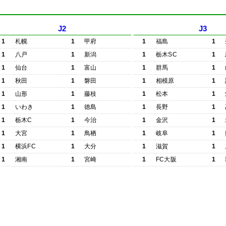
J2
J3
1
札幌
1
甲府
1
福島
1
1
八戸
1
新潟
1
栃木SC
1
1
仙台
1
富山
1
群馬
1
1
秋田
1
磐田
1
相模原
1
1
山形
1
藤枝
1
松本
1
1
いわき
1
徳島
1
長野
1
1
栃木C
1
今治
1
金沢
1
1
大宮
1
鳥栖
1
岐阜
1
1
横浜FC
1
大分
1
滋賀
1
1
湘南
1
宮崎
1
FC大阪
1