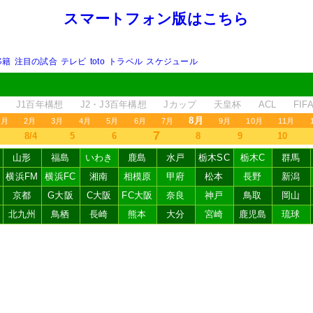
スマートフォン版はこちら
移籍
注目の試合
テレビ
toto
トラベル
スケジュール
J1百年構想
J2・J3百年構想
Jカップ
天皇杯
ACL
FI
8月
1月
2月
3月
4月
5月
6月
7月
9月
10月
11月
7
8/4
5
6
8
9
10
山形
福島
いわき
鹿島
水戸
栃木SC
栃木C
群馬
横浜FM
横浜FC
湘南
相模原
甲府
松本
長野
新潟
京都
G大阪
C大阪
FC大阪
奈良
神戸
鳥取
岡山
北九州
鳥栖
長崎
熊本
大分
宮崎
鹿児島
琉球