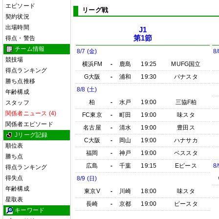
エピソード
リーグ戦
契約状況
出場時間
J1
第1節
得点・警告
チーム情報
8/7 (金)
8/
競技場
横浜FM
-
鹿島
19:25
MUFG国立
得点ランキング
G大阪
-
浦和
19:30
パナスタ
勝ち点推移
8/8 (土)
年齢構成
柏
-
水戸
19:00
三協F柏
スタッフ
関係者ニュース (4)
FC東京
-
町田
19:00
味スタ
関係者エピソード
名古屋
-
清水
19:00
豊田ス
Jリーグ記録
C大阪
-
岡山
19:00
ハナサカ
順位表
福岡
-
神戸
19:00
ベススタ
勝ち点
広島
-
千葉
19:15
Eピース
8/
得点ランキング
得失点
8/9 (日)
年齢構成
東京V
-
川崎
18:00
味スタ
星取表
長崎
-
京都
19:00
ピースタ
キーワード