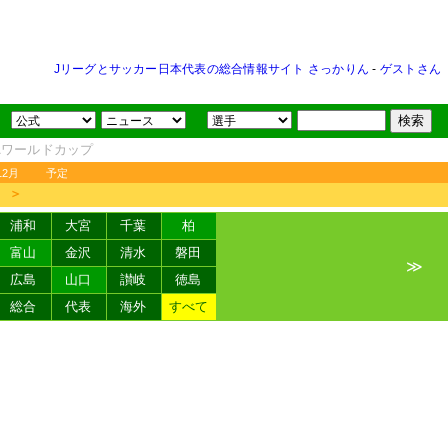
Jリーグとサッカー日本代表の総合情報サイト さっかりん
-
ゲストさん
FAワールドカップ
12月
予定
＞
浦和
大宮
千葉
柏
富山
金沢
清水
磐田
≫
広島
山口
讃岐
徳島
総合
代表
海外
すべて