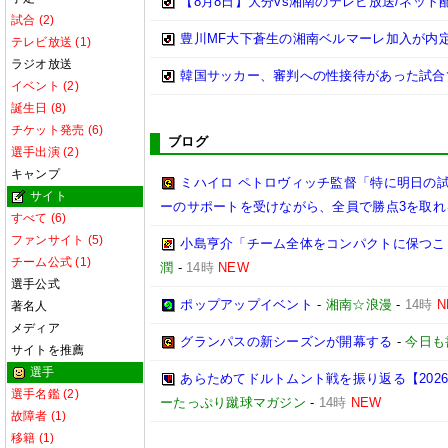
【8月8日】大分vs湘南のテレビ放送/ネット
試合 (2)
豊川MF大下蒼生の湘南ベルマーレ加入が内
テレビ放送 (1)
ラジオ放送
韓国サッカー、審判への性接待があった試合
イベント (2)
誕生日 (8)
チケット発売 (6)
ブログ
選手出演 (2)
キャンプ
ミハイロ ペトロヴィッチ監督「特に明日の
サイト
ーのサポートを受けながら、全員で勝点3を取れ
すべて (6)
ファンサイト (5)
小島亨介「チーム全体をコンパクトに保つことが
チーム公式 (1)
潤
-
14時
NEW
選手公式
ポップアップイベント
-
湘南☆浪漫
-
14時
N
著名人
メディア
グランパスの新シーズンが開幕する
-
今日も
サイトを推薦
選手
あらためてドルトムント戦を振り返る【2026/2
選手名鑑 (2)
ーたっぷり蹴球マガジン
-
14時
NEW
故障者 (1)
移籍 (1)