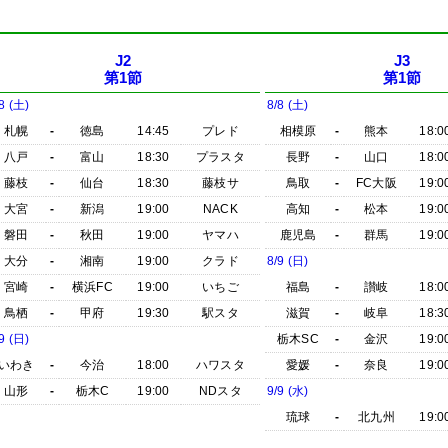
J2
J3
第1節
第1節
8 (土)
8/8 (土)
札幌
-
徳島
14:45
プレド
相模原
-
熊本
18:0
八戸
-
富山
18:30
プラスタ
長野
-
山口
18:0
藤枝
-
仙台
18:30
藤枝サ
鳥取
-
FC大阪
19:0
大宮
-
新潟
19:00
NACK
高知
-
松本
19:0
磐田
-
秋田
19:00
ヤマハ
鹿児島
-
群馬
19:0
大分
-
湘南
19:00
クラド
8/9 (日)
宮崎
-
横浜FC
19:00
いちご
福島
-
讃岐
18:0
鳥栖
-
甲府
19:30
駅スタ
滋賀
-
岐阜
18:3
9 (日)
栃木SC
-
金沢
19:0
いわき
-
今治
18:00
ハワスタ
愛媛
-
奈良
19:0
山形
-
栃木C
19:00
NDスタ
9/9 (水)
琉球
-
北九州
19:0