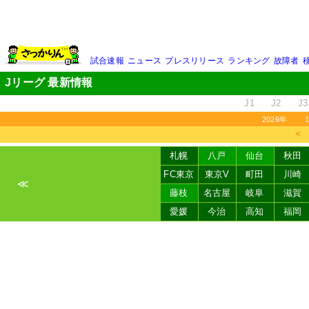
試合速報
ニュース
プレスリリース
ランキング
故障者
Jリーグ 最新情報
J1
J2
J3
2026年
＜
札幌
八戸
仙台
秋田
FC東京
東京V
町田
川崎
≪
藤枝
名古屋
岐阜
滋賀
愛媛
今治
高知
福岡