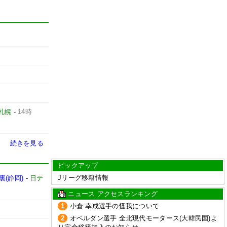
札幌
-
14時
続きを見る
ピックアップ
Jリーグ移籍情報
(静岡)
-
日テ
ニュース アクセスランキング
1
小倉 幸成選手の怪我について
2
オベルダン選手 全北現代モータース(大韓民国)よ