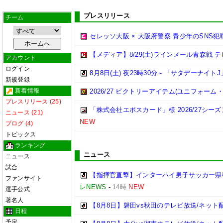
プレスリリース
チーム
セレッソ大阪 × 大阪府警察 青少年のSNS
【メディア】8/29(土)ラインメール青森戦
アカウント
ログイン
8月8日(土) 夜23時30分～「サタデーナイトJ
新規登録
新着情報
2026/27 ビクトリーアイテム(ユニフォー
プレスリリース (25)
「株式会社エポスカード」様 2026/27シ
ニュース (21)
NEW
ブログ (4)
トピックス
ランキング
ニュース
ニュース
試合
【指揮官直撃】インターハイ男子サッカー県勢
ファンサイト
レNEWS
-
14時
NEW
選手公式
著名人
【8月8日】磐田vs秋田のテレビ放送/ネット
日程
予定