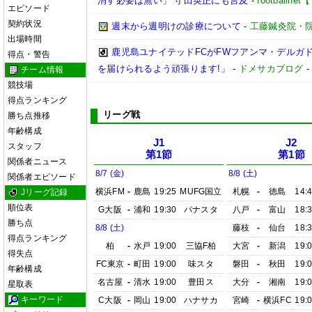
消す必要は無い」 守田英正にも言及
-
football
エピソード
契約状況
週末から週明けの診療について
-
工藤鍼灸院・
出場時間
鹿児島ユナイテッドFCがFWフアンマ・デルガ
得点・警告
を届けられるよう頑張ります!」
-
ドメサカブログ
チーム情報
競技場
得点ランキング
リーグ戦
勝ち点推移
年齢構成
J1
J2
スタッフ
第1節
第1節
関係者ニュース
8/7 (金)
8/8 (土)
関係者エピソード
横浜FM
-
鹿島
19:25
MUFG国立
札幌
-
徳島
14:
Jリーグ記録
順位表
G大阪
-
浦和
19:30
パナスタ
八戸
-
富山
18:
勝ち点
8/8 (土)
藤枝
-
仙台
18:
得点ランキング
柏
-
水戸
19:00
三協F柏
大宮
-
新潟
19:
得失点
FC東京
-
町田
19:00
味スタ
磐田
-
秋田
19:
年齢構成
名古屋
-
清水
19:00
豊田ス
大分
-
湘南
19:
星取表
キーワード
C大阪
-
岡山
19:00
ハナサカ
宮崎
-
横浜FC
19: