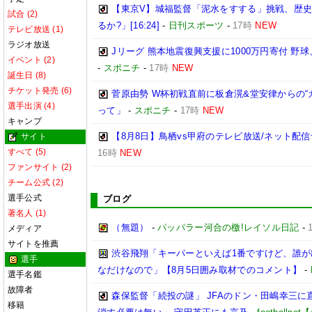
【東京V】城福監督「泥水をすする」挑戦、歴史
試合 (2)
るか?」[16:24]
-
日刊スポーツ
-
17時
NEW
テレビ放送 (1)
ラジオ放送
Jリーグ 熊本地震復興支援に1000万円寄付 
イベント (2)
-
スポニチ
-
17時
NEW
誕生日 (8)
チケット発売 (6)
菅原由勢 W杯初戦直前に板倉滉&堂安律からの
選手出演 (4)
って」
-
スポニチ
-
17時
NEW
キャンプ
【8月8日】鳥栖vs甲府のテレビ放送/ネット配信
サイト
すべて (5)
16時
NEW
ファンサイト (2)
チーム公式 (2)
選手公式
ブログ
著名人 (1)
（無題）
-
パッパラー河合の檄!レイソル日記
-
メディア
サイトを推薦
渋谷飛翔「キーパーといえば1番ですけど、誰
選手
なだけなので」【8月5日囲み取材でのコメント】
-
選手名鑑
故障者
森保監督「続投の謎」 JFAのドン・田嶋幸三に
移籍