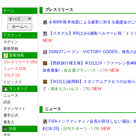
プレスリリース
チーム
令和8年熊本地震による被害に対する義援金のご
【スタグル】8/8(土)vs湘南ベルマーレ戦「トリ
アカウント
NEW
ログイン
新規登録
2026/27シーズン「VICTORY GOODS」発売
新着情報
プレスリリース (25)
【西鉄旅行様主催】9/12(土)V・ファーレン
ニュース (20)
加者募集!
-
名古屋グランパス
-
17時
NEW
ブログ (2)
【9/12(土)福岡戦】スタジアムアクセスのお知
トピックス
ランキング
て
-
清水エスパルス
-
17時
NEW
ニュース
試合
ファンサイト
ニュース
選手公式
FIFAインファンティノ会長が辞任しない場合
著名人
針[16:25]
-
日刊スポーツ
-
17時
NEW
日程
予定