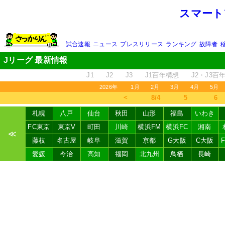
スマート
試合速報
ニュース
プレスリリース
ランキング
故障者
Jリーグ 最新情報
J1
J2
J3
J1百年構想
J2・J3百
2026年
1月
2月
3月
4月
5月
＜
8/4
5
6
札幌
八戸
仙台
秋田
山形
福島
いわき
FC東京
東京V
町田
川崎
横浜FM
横浜FC
湘南
≪
藤枝
名古屋
岐阜
滋賀
京都
G大阪
C大阪
愛媛
今治
高知
福岡
北九州
鳥栖
長崎