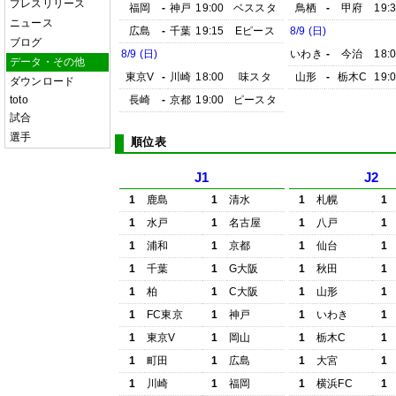
プレスリリース
福岡
-
神戸
19:00
ベススタ
鳥栖
-
甲府
19:
ニュース
広島
-
千葉
19:15
Eピース
8/9 (日)
ブログ
8/9 (日)
いわき
-
今治
18:
データ・その他
東京V
-
川崎
18:00
味スタ
山形
-
栃木C
19:
ダウンロード
toto
長崎
-
京都
19:00
ピースタ
試合
選手
順位表
J1
J2
1
鹿島
1
清水
1
札幌
1
1
水戸
1
名古屋
1
八戸
1
1
浦和
1
京都
1
仙台
1
1
千葉
1
G大阪
1
秋田
1
1
柏
1
C大阪
1
山形
1
1
FC東京
1
神戸
1
いわき
1
1
東京V
1
岡山
1
栃木C
1
1
町田
1
広島
1
大宮
1
1
川崎
1
福岡
1
横浜FC
1