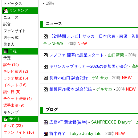
-
19時
トピックス
ランキング
ニュース
ニュース
試合
ファンサイト
【24時間テレビ】サッカー日本代表・森保一監
選手公式
テレNEWS
-
20時
NEW
著名人
日程
レノファ 開幕は黒星スタート
-
山口新聞
-
20時
予定
試合 (19)
キリンカップサッカー2026の参加国が決定
-
高
テレビ放送 (2)
長野vs山口 試合記録
-
ゲキサカ
-
20時
NEW
ラジオ放送 (5)
イベント (16)
相模原vs熊本 試合記録
-
ゲキサカ
-
20時
NEW
誕生日 (5)
チケット発売 (4)
選手出演 (9)
ブログ
キャンプ
サイト
広島×千葉速報(後半)
-
SANFRECCE Diaryゲ
すべて (23)
ファンサイト (10)
前半終了
-
Tokyo Junky Life
-
20時
NEW