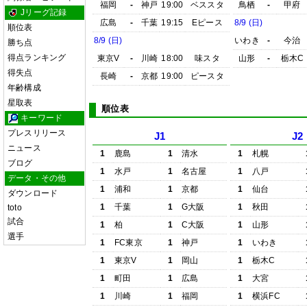
福岡
-
神戸
19:00
ベススタ
鳥栖
-
甲府
Jリーグ記録
広島
-
千葉
19:15
Eピース
8/9 (日)
順位表
8/9 (日)
いわき
-
今治
勝ち点
得点ランキング
東京V
-
川崎
18:00
味スタ
山形
-
栃木C
得失点
長崎
-
京都
19:00
ピースタ
年齢構成
星取表
順位表
キーワード
プレスリリース
J1
J2
ニュース
1
鹿島
1
清水
1
札幌
ブログ
1
水戸
1
名古屋
1
八戸
データ・その他
1
浦和
1
京都
1
仙台
ダウンロード
1
千葉
1
G大阪
1
秋田
toto
試合
1
柏
1
C大阪
1
山形
選手
1
FC東京
1
神戸
1
いわき
1
東京V
1
岡山
1
栃木C
1
町田
1
広島
1
大宮
1
川崎
1
福岡
1
横浜FC