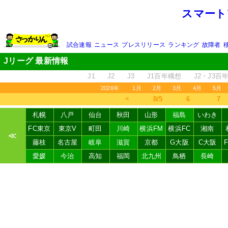
スマート
試合速報
ニュース
プレスリリース
ランキング
故障者
Jリーグ 最新情報
J1
J2
J3
J1百年構想
J2・J3百
2026年
1月
2月
3月
4月
5月
＜
8/5
6
7
札幌
八戸
仙台
秋田
山形
福島
いわき
FC東京
東京V
町田
川崎
横浜FM
横浜FC
湘南
≪
藤枝
名古屋
岐阜
滋賀
京都
G大阪
C大阪
愛媛
今治
高知
福岡
北九州
鳥栖
長崎