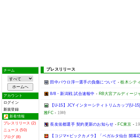
プレスリリース
チーム
田中パウロ淳一選手の負傷について
-
栃木シテ
8/8・新潟戦 試合速報中
-
RB大宮アルディージ
アカウント
ログイン
【U-15】JCYインターシティトリムカップ(U-1
新規登録
雅FC
-
19時
新着情報
プレスリリース (2)
長友佑都選手 契約更新のお知らせ
-
FC東京
-
1
ニュース (50)
【コジマ×ビックカメラ】「ベガルタ仙台 開幕
ブログ (8)