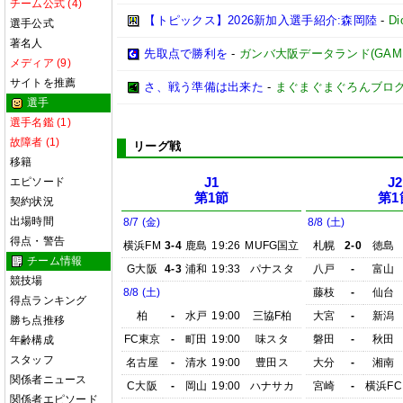
チーム公式 (4)
【トピックス】2026新加入選手紹介:森岡陸
-
D
選手公式
著名人
先取点で勝利を
-
ガンバ大阪データランド(GAMBA O
メディア (9)
サイトを推薦
さ、戦う準備は出来た
-
まぐまぐまぐろんブロ
選手
選手名鑑 (1)
故障者 (1)
リーグ戦
移籍
エピソード
J1
J2
第1節
第1
契約状況
出場時間
8/7 (金)
8/8 (土)
得点・警告
横浜FM
3-4
鹿島
19:26
MUFG国立
札幌
2-0
徳島
チーム情報
G大阪
4-3
浦和
19:33
パナスタ
八戸
-
富山
競技場
8/8 (土)
藤枝
-
仙台
得点ランキング
柏
-
水戸
19:00
三協F柏
大宮
-
新潟
勝ち点推移
FC東京
-
町田
19:00
味スタ
磐田
-
秋田
年齢構成
スタッフ
名古屋
-
清水
19:00
豊田ス
大分
-
湘南
関係者ニュース
C大阪
-
岡山
19:00
ハナサカ
宮崎
-
横浜FC
関係者エピソード