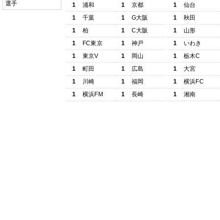
選手
1
浦和
1
京都
1
仙台
1
千葉
1
G大阪
1
秋田
1
柏
1
C大阪
1
山形
1
FC東京
1
神戸
1
いわき
1
東京V
1
岡山
1
栃木C
1
町田
1
広島
1
大宮
1
川崎
1
福岡
1
横浜FC
1
横浜FM
1
長崎
1
湘南