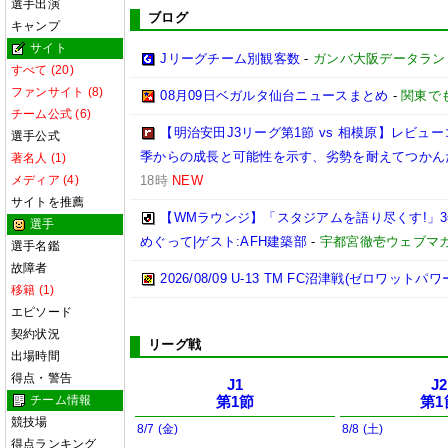
選手出演
ブログ
キャンプ
サイト
Jリーグチーム別観客数
-
ガンバ大阪データランド(GA
すべて (20)
ファンサイト (8)
08月09日ベガルタ仙台ニュースまとめ
-
関東で
チーム公式 (6)
【明治安田J3リーグ第1節 vs 相模原】レビ
選手公式
季からの成長と可能性を示す、劣勢を耐えてつかん
著名人 (1)
メディア (4)
18時
NEW
サイトを推薦
【WMラウンジ】「スタジアムを語り尽くす!」
選手
めぐって|ゲスト:AFH建築部
-
宇都宮徹壱ウェブマ
選手名鑑
故障者
2026/08/09 U-13 TM FC沼津戦(ゼロワットパ
移籍 (1)
エピソード
契約状況
リーグ戦
出場時間
得点・警告
J1
J2
チーム情報
第1節
第1
競技場
8/7 (金)
8/8 (土)
得点ランキング