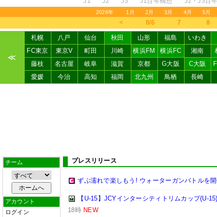
J1
J2
J3
J1百年構想
J2・J3百
2026年
1月
2月
3月
4月
5月
＜
8/6
7
8
札幌
八戸
仙台
秋田
山形
福島
いわき
FC東京
東京V
町田
川崎
横浜FM
横浜FC
湘南
≪
藤枝
名古屋
岐阜
滋賀
京都
G大阪
C大阪
愛媛
今治
高知
福岡
北九州
鳥栖
長崎
プレスリリース
チーム
ずぶ濡れで楽しもう! ウォーターガンバトルを開
【U-15】JCYインターシティトリムカップ(U-15
アカウント
18時
NEW
ログイン