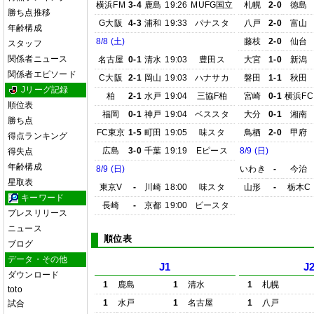
横浜FM
3-4
鹿島
19:26
MUFG国立
札幌
2-0
徳島
勝ち点推移
G大阪
4-3
浦和
19:33
パナスタ
八戸
2-0
富山
年齢構成
8/8 (土)
藤枝
2-0
仙台
スタッフ
関係者ニュース
名古屋
0-1
清水
19:03
豊田ス
大宮
1-0
新潟
関係者エピソード
C大阪
2-1
岡山
19:03
ハナサカ
磐田
1-1
秋田
Jリーグ記録
柏
2-1
水戸
19:04
三協F柏
宮崎
0-1
横浜FC
順位表
福岡
0-1
神戸
19:04
ベススタ
大分
0-1
湘南
勝ち点
FC東京
1-5
町田
19:05
味スタ
鳥栖
2-0
甲府
得点ランキング
広島
3-0
千葉
19:19
Eピース
8/9 (日)
得失点
年齢構成
8/9 (日)
いわき
-
今治
星取表
東京V
-
川崎
18:00
味スタ
山形
-
栃木C
キーワード
長崎
-
京都
19:00
ピースタ
プレスリリース
ニュース
順位表
ブログ
データ・その他
J1
J
ダウンロード
1
鹿島
1
清水
1
札幌
toto
1
水戸
1
名古屋
1
八戸
試合