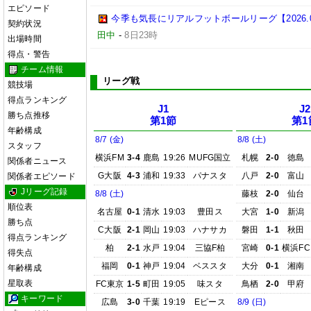
エピソード
今季も気長にリアルフットボールリーグ【2026.08.
契約状況
田中
-
8日23時
出場時間
得点・警告
チーム情報
リーグ戦
競技場
得点ランキング
J1
J2
勝ち点推移
第1節
第1
年齢構成
8/7 (金)
8/8 (土)
スタッフ
横浜FM
3-4
鹿島
19:26
MUFG国立
札幌
2-0
徳島
関係者ニュース
G大阪
4-3
浦和
19:33
パナスタ
八戸
2-0
富山
関係者エピソード
Jリーグ記録
8/8 (土)
藤枝
2-0
仙台
順位表
名古屋
0-1
清水
19:03
豊田ス
大宮
1-0
新潟
勝ち点
C大阪
2-1
岡山
19:03
ハナサカ
磐田
1-1
秋田
得点ランキング
柏
2-1
水戸
19:04
三協F柏
宮崎
0-1
横浜FC
得失点
福岡
0-1
神戸
19:04
ベススタ
大分
0-1
湘南
年齢構成
星取表
FC東京
1-5
町田
19:05
味スタ
鳥栖
2-0
甲府
キーワード
広島
3-0
千葉
19:19
Eピース
8/9 (日)