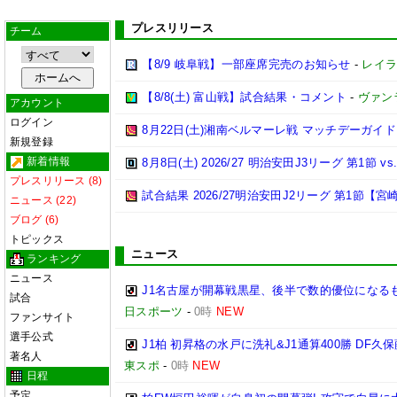
プレスリリース
チーム
【8/9 岐阜戦】一部座席完売のお知らせ
-
レイラ
【8/8(土) 富山戦】試合結果・コメント
-
ヴァン
アカウント
ログイン
8月22日(土)湘南ベルマーレ戦 マッチデーガイド
新規登録
新着情報
8月8日(土) 2026/27 明治安田J3リーグ 第1節
プレスリリース (8)
試合結果 2026/27明治安田J2リーグ 第1節【宮崎
ニュース (22)
ブログ (6)
トピックス
ニュース
ランキング
ニュース
J1名古屋が開幕戦黒星、後半で数的優位になる
試合
日スポーツ
-
0時
NEW
ファンサイト
選手公式
J1柏 初昇格の水戸に洗礼&J1通算400勝 D
著名人
東スポ
-
0時
NEW
日程
予定