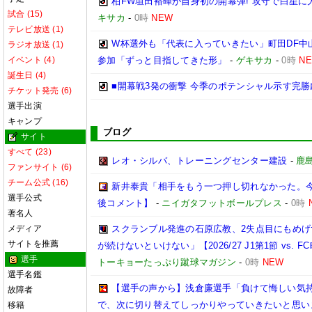
柏FW垣田裕暉が自身初の開幕弾! 攻守で白星に
試合 (15)
キサカ
-
0時
NEW
テレビ放送 (1)
W杯選外も「代表に入っていきたい」町田DF中山
ラジオ放送 (1)
イベント (4)
参加「ずっと目指してきた形」
-
ゲキサカ
-
0時
N
誕生日 (4)
■開幕戦3発の衝撃 今季のポテンシャル示す完勝
チケット発売 (6)
選手出演
キャンプ
ブログ
サイト
すべて (23)
レオ・シルバ、トレーニングセンター建設
-
鹿
ファンサイト (6)
チーム公式 (16)
新井泰貴「相手をもう一つ押し切れなかった。
選手公式
後コメント】
-
ニイガタフットボールプレス
-
0時
著名人
メディア
スクランブル発進の石原広教、2失点目にもめげ
サイトを推薦
が続けないといけない」【2026/27 J1第1節 vs. FC
選手
トーキョーたっぷり蹴球マガジン
-
0時
NEW
選手名鑑
【選手の声から】浅倉廉選手「負けて悔しい気
故障者
で、次に切り替えてしっかりやっていきたいと思い
移籍