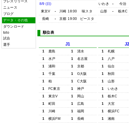
プレスリリース
8/9 (日)
いわき
-
今治
ニュース
東京V
-
川崎
18:00
味スタ
山形
-
栃木C
ブログ
長崎
-
京都
19:00
ピースタ
データ・その他
ダウンロード
順位表
toto
試合
J1
J
選手
1
鹿島
1
清水
1
札幌
1
水戸
1
名古屋
1
八戸
1
浦和
1
京都
1
仙台
1
千葉
1
G大阪
1
秋田
1
柏
1
C大阪
1
山形
1
FC東京
1
神戸
1
いわき
1
東京V
1
岡山
1
栃木C
1
町田
1
広島
1
大宮
1
川崎
1
福岡
1
横浜FC
1
横浜FM
1
長崎
1
湘南