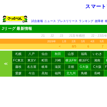
スマート
試合速報
ニュース
プレスリリース
ランキング
故障者
Jリーグ 最新情報
J1
J2
J3
J1百年構想
J2・J3百
2026年
1月
2月
3月
4月
5月
＜
8/5
6
7
札幌
八戸
仙台
秋田
山形
福島
いわき
FC東京
東京V
町田
川崎
横浜FM
横浜FC
湘南
≪
藤枝
名古屋
岐阜
滋賀
京都
G大阪
C大阪
愛媛
今治
高知
福岡
北九州
鳥栖
長崎