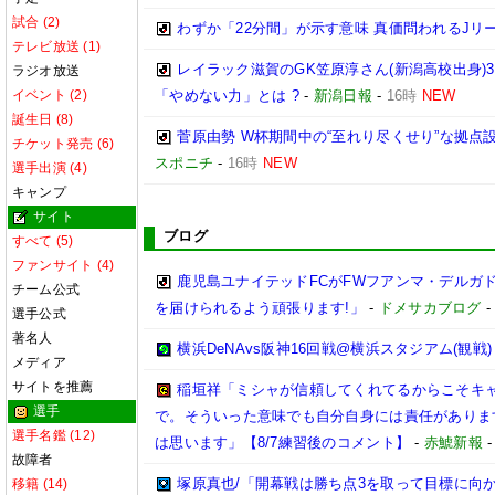
試合 (2)
わずか「22分間」が示す意味 真価問われるJリ
テレビ放送 (1)
レイラック滋賀のGK笠原淳さん(新潟高校出身)3
ラジオ放送
イベント (2)
「やめない力」とは ?
-
新潟日報
-
16時
NEW
誕生日 (8)
菅原由勢 W杯期間中の“至れり尽くせり”な拠
チケット発売 (6)
スポニチ
-
16時
NEW
選手出演 (4)
キャンプ
サイト
ブログ
すべて (5)
ファンサイト (4)
鹿児島ユナイテッドFCがFWフアンマ・デルガ
チーム公式
を届けられるよう頑張ります!」
-
ドメサカブログ
選手公式
著名人
横浜DeNAvs阪神16回戦@横浜スタジアム(観戦)
メディア
サイトを推薦
稲垣祥「ミシャが信頼してくれてるからこそキ
選手
で。そういった意味でも自分自身には責任がありま
選手名鑑 (12)
は思います」【8/7練習後のコメント】
-
赤鯱新報
故障者
塚原真也/「開幕戦は勝ち点3を取って目標に向
移籍 (14)