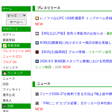
プレスリリース
チーム
レノファ山口FC U18所属選手 トップチーム登録
NEW
アカウント
【9/5(土)八戸戦】前売り券販売のお知らせ
-
藤枝
ログイン
新規登録
8/30(日)開幕戦に向けポスター掲示活動を実施
新着情報
プレスリリース (44)
【8/15(土)福島戦】グルメ情報
-
ツエーゲン金沢
ニュース (21)
2026.8.5 第4回新スタジアム整備における
ブログ (4)
リッツ秋田
-
16時
NEW
トピックス
ランキング
ニュース
ニュース
試合
ファンサイト
Jリーグ2026-27を無料で見る方法は?地上波中
選手公式
著名人
「FWにこそ“エゴ”が必要」元サッカー日本代
日程
NEW
予定