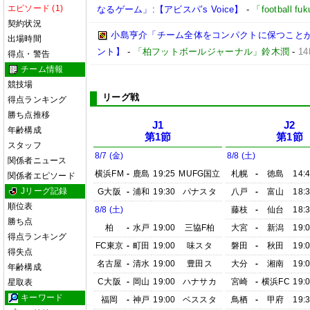
エピソード (1)
なるゲーム」:【アビスパ’s Voice】
-
「football 
契約状況
小島亨介「チーム全体をコンパクトに保つことが大事
出場時間
ント】
-
「柏フットボールジャーナル」鈴木潤
-
1
得点・警告
チーム情報
競技場
リーグ戦
得点ランキング
勝ち点推移
J1
J2
年齢構成
第1節
第1節
スタッフ
8/7 (金)
8/8 (土)
関係者ニュース
横浜FM
-
鹿島
19:25
MUFG国立
札幌
-
徳島
14:
関係者エピソード
Jリーグ記録
G大阪
-
浦和
19:30
パナスタ
八戸
-
富山
18:
順位表
8/8 (土)
藤枝
-
仙台
18:
勝ち点
柏
-
水戸
19:00
三協F柏
大宮
-
新潟
19:
得点ランキング
FC東京
-
町田
19:00
味スタ
磐田
-
秋田
19:
得失点
名古屋
-
清水
19:00
豊田ス
大分
-
湘南
19:
年齢構成
C大阪
-
岡山
19:00
ハナサカ
宮崎
-
横浜FC
19:
星取表
キーワード
福岡
-
神戸
19:00
ベススタ
鳥栖
-
甲府
19: