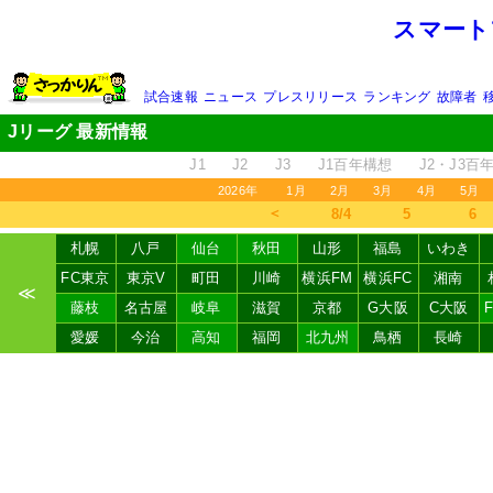
スマート
試合速報
ニュース
プレスリリース
ランキング
故障者
Jリーグ 最新情報
J1
J2
J3
J1百年構想
J2・J3百
2026年
1月
2月
3月
4月
5月
＜
8/4
5
6
札幌
八戸
仙台
秋田
山形
福島
いわき
FC東京
東京V
町田
川崎
横浜FM
横浜FC
湘南
≪
藤枝
名古屋
岐阜
滋賀
京都
G大阪
C大阪
愛媛
今治
高知
福岡
北九州
鳥栖
長崎