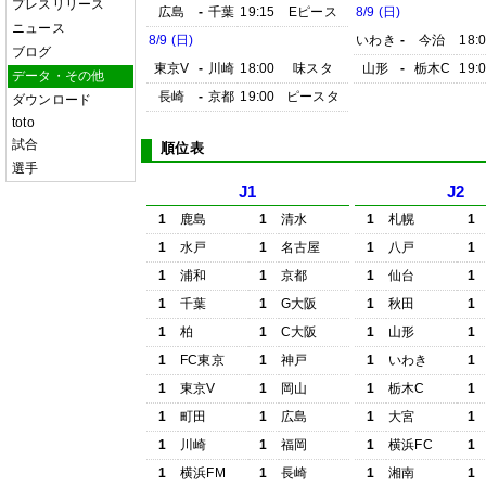
プレスリリース
広島
-
千葉
19:15
Eピース
8/9 (日)
ニュース
8/9 (日)
いわき
-
今治
18:
ブログ
東京V
-
川崎
18:00
味スタ
山形
-
栃木C
19:
データ・その他
長崎
-
京都
19:00
ピースタ
ダウンロード
toto
試合
順位表
選手
J1
J2
1
鹿島
1
清水
1
札幌
1
1
水戸
1
名古屋
1
八戸
1
1
浦和
1
京都
1
仙台
1
1
千葉
1
G大阪
1
秋田
1
1
柏
1
C大阪
1
山形
1
1
FC東京
1
神戸
1
いわき
1
1
東京V
1
岡山
1
栃木C
1
1
町田
1
広島
1
大宮
1
1
川崎
1
福岡
1
横浜FC
1
1
横浜FM
1
長崎
1
湘南
1