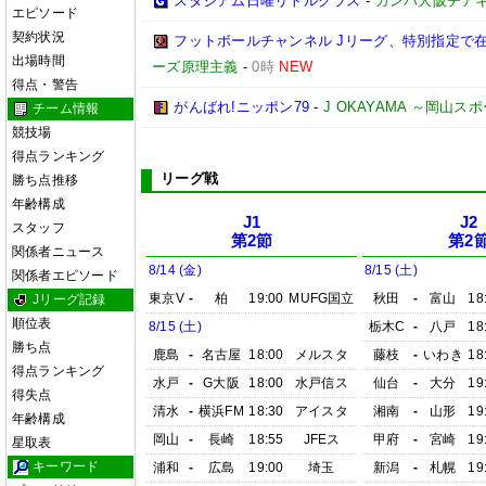
スタジアム日曜リトルクラス
-
ガンバ大阪チア
エピソード
契約状況
フットボールチャンネル Jリーグ、特別指定で
出場時間
ーズ原理主義
-
0時
NEW
得点・警告
がんばれ!ニッポン79
-
J OKAYAMA ～岡山
チーム情報
競技場
得点ランキング
リーグ戦
勝ち点推移
年齢構成
J1
J2
スタッフ
第2節
第2
関係者ニュース
8/14 (金)
8/15 (土)
関係者エピソード
東京V
-
柏
19:00
MUFG国立
秋田
-
富山
18
Jリーグ記録
順位表
8/15 (土)
栃木C
-
八戸
18
勝ち点
鹿島
-
名古屋
18:00
メルスタ
藤枝
-
いわき
18
得点ランキング
水戸
-
G大阪
18:00
水戸信ス
仙台
-
大分
19
得失点
清水
-
横浜FM
18:30
アイスタ
湘南
-
山形
19
年齢構成
岡山
-
長崎
18:55
JFEス
甲府
-
宮崎
19
星取表
キーワード
浦和
-
広島
19:00
埼玉
新潟
-
札幌
19