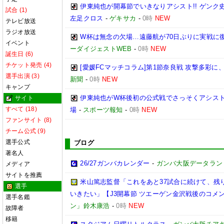
伊東純也が開幕節でいきなりアシスト!! ゲン
試合 (1)
左足クロス
-
ゲキサカ
-
0時
NEW
テレビ放送
ラジオ放送
W杯は無念の欠場…遠藤航が70日ぶりに実戦に復
イベント
ーダイジェストWEB
-
0時
NEW
誕生日 (6)
チケット発売 (4)
[愛媛FCマッチコラム]第1節奈良戦 攻撃多彩
選手出演 (3)
新聞
-
0時
NEW
キャンプ
伊東純也がW杯後初の公式戦でさっそくアシスト
サイト
すべて (18)
場
-
スポーツ報知
-
0時
NEW
ファンサイト (8)
チーム公式 (9)
選手公式
ブログ
著名人
26/27ガンバカレンダー
-
ガンバ大阪データランド(GA
メディア
サイトを推薦
米山篤志監督「これをあと37試合に続けて、残
選手
いきたい」【J3開幕節 ツエーゲン金沢戦後のコメント】(
選手名鑑
ン」鈴木康浩
-
0時
NEW
故障者
移籍