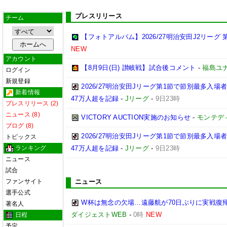
プレスリリース
チーム
【フォトアルバム】2026/27明治安田J2リーグ 第
NEW
アカウント
【8月9日(日) 讃岐戦】試合後コメント
-
福島ユ
ログイン
新規登録
2026/27明治安田Jリーグ第1節で節別最多入場
新着情報
47万人超を記録
-
Jリーグ
-
9日23時
プレスリリース (2)
ニュース (8)
VICTORY AUCTION実施のお知らせ
-
モンテデ
ブログ (8)
2026/27明治安田Jリーグ第1節で節別最多入
トピックス
ランキング
47万人超を記録
-
Jリーグ
-
9日23時
ニュース
試合
ファンサイト
ニュース
選手公式
W杯は無念の欠場…遠藤航が70日ぶりに実戦復帰
著名人
ダイジェストWEB
-
0時
NEW
日程
予定