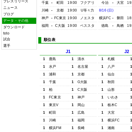
プレスリリース
千葉
-
町田
19:00
フクアリ
今治
-
大宮
19
ニュース
川崎
-
京都
19:00
U等々力
8/16 (日)
ブログ
神戸
-
FC東京
19:00
ノエスタ
横浜FC
-
磐田
18
データ・その他
福岡
-
C大阪
19:00
ベススタ
徳島
-
鳥栖
19
ダウンロード
toto
試合
順位表
選手
J1
J2
1
鹿島
1
清水
1
札幌
1
水戸
1
名古屋
1
八戸
1
浦和
1
京都
1
仙台
1
千葉
1
G大阪
1
秋田
1
柏
1
C大阪
1
山形
1
FC東京
1
神戸
1
いわき
1
東京V
1
岡山
1
栃木C
1
町田
1
広島
1
大宮
1
川崎
1
福岡
1
横浜FC
1
横浜FM
1
長崎
1
湘南