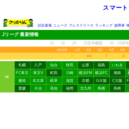
スマート
試合速報
ニュース
プレスリリース
ランキング
故障者
Jリーグ 最新情報
J1
J2
J3
J1百年構想
J2・J3百
2026年
1月
2月
3月
4月
5月
＜
8/6
7
8
札幌
八戸
仙台
秋田
山形
福島
いわき
FC東京
東京V
町田
川崎
横浜FM
横浜FC
湘南
≪
藤枝
名古屋
岐阜
滋賀
京都
G大阪
C大阪
愛媛
今治
高知
福岡
北九州
鳥栖
長崎