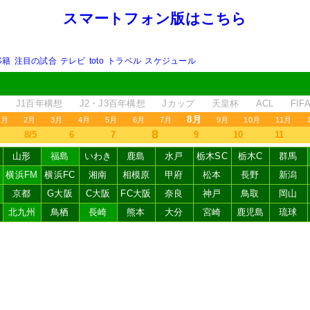
スマートフォン版はこちら
移籍
注目の試合
テレビ
toto
トラベル
スケジュール
J1百年構想
J2・J3百年構想
Jカップ
天皇杯
ACL
FI
8月
1月
2月
3月
4月
5月
6月
7月
9月
10月
11月
8
8/5
6
7
9
10
11
山形
福島
いわき
鹿島
水戸
栃木SC
栃木C
群馬
横浜FM
横浜FC
湘南
相模原
甲府
松本
長野
新潟
京都
G大阪
C大阪
FC大阪
奈良
神戸
鳥取
岡山
北九州
鳥栖
長崎
熊本
大分
宮崎
鹿児島
琉球