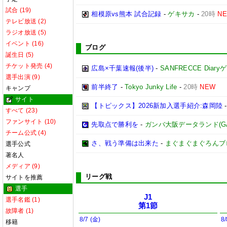
試合 (19)
相模原vs熊本 試合記録
-
ゲキサカ
-
20時
N
テレビ放送 (2)
ラジオ放送 (5)
イベント (16)
ブログ
誕生日 (5)
チケット発売 (4)
広島×千葉速報(後半)
-
SANFRECCE Diar
選手出演 (9)
前半終了
-
Tokyo Junky Life
-
20時
NEW
キャンプ
サイト
【トピックス】2026新加入選手紹介:森岡陸
すべて (23)
ファンサイト (10)
先取点で勝利を
-
ガンバ大阪データランド(GAMBA
チーム公式 (4)
さ、戦う準備は出来た
-
まぐまぐまぐろんブ
選手公式
著名人
メディア (9)
リーグ戦
サイトを推薦
選手
J1
選手名鑑 (1)
第1節
故障者 (1)
8/7 (金)
8/
移籍