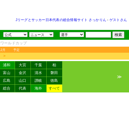
Jリーグとサッカー日本代表の総合情報サイト さっかりん
-
ゲストさん
FAワールドカップ
12月
予定
＞
浦和
大宮
千葉
柏
富山
金沢
清水
磐田
≫
広島
山口
讃岐
徳島
総合
代表
海外
すべて