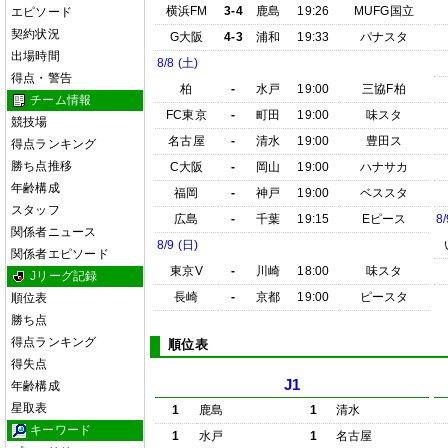
横浜FM
3-4
鹿島
19:26
MUFG国立
エピソード
契約状況
G大阪
4-3
浦和
19:33
パナスタ
出場時間
8/8 (土)
得点・警告
柏
-
水戸
19:00
三協F柏
チーム情報
FC東京
-
町田
19:00
味スタ
競技場
名古屋
-
清水
19:00
豊田ス
得点ランキング
勝ち点推移
C大阪
-
岡山
19:00
ハナサカ
年齢構成
福岡
-
神戸
19:00
ベススタ
スタッフ
広島
-
千葉
19:15
Eピース
8/
関係者ニュース
8/9 (日)
関係者エピソード
東京V
-
川崎
18:00
味スタ
Jリーグ記録
長崎
-
京都
19:00
ピースタ
順位表
勝ち点
得点ランキング
順位表
得失点
J1
年齢構成
星取表
1
鹿島
1
清水
キーワード
1
水戸
1
名古屋