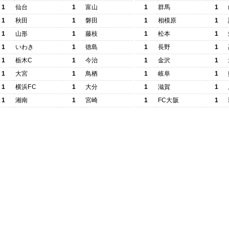
1
仙台
1
富山
1
群馬
1
1
秋田
1
磐田
1
相模原
1
1
山形
1
藤枝
1
松本
1
1
いわき
1
徳島
1
長野
1
1
栃木C
1
今治
1
金沢
1
1
大宮
1
鳥栖
1
岐阜
1
1
横浜FC
1
大分
1
滋賀
1
1
湘南
1
宮崎
1
FC大阪
1