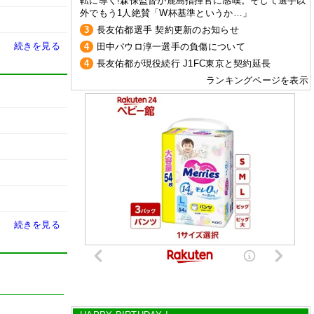
転に導く!森保監督が鹿島指揮官に感嘆。そして選手以
外でもう1人絶賛「W杯基準というか…」
3
長友佑都選手 契約更新のお知らせ
続きを見る
4
田中パウロ淳一選手の負傷について
4
長友佑都が現役続行 J1FC東京と契約延長
ランキングページを表示
続きを見る