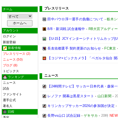
プレスリリース
チーム
田中パウロ淳一選手の負傷について
-
栃木シ
8/8・新潟戦 試合速報中
-
RB大宮アルディ
アカウント
ログイン
【U-15】JCYインターシティトリムカップ(U-
新規登録
新着情報
長友佑都選手 契約更新のお知らせ
-
FC東京
プレスリリース (2)
【コジマ×ビックカメラ】「ベガルタ仙台 開
ニュース (50)
ブログ (8)
トピックス
ニュース
ランキング
ニュース
【24時間テレビ】サッカー日本代表・森保一
試合
ファンサイト
レノファ 開幕は黒星スタート
-
山口新聞
-
2
選手公式
キリンカップサッカー2026の参加国が決定
-
著名人
日程
長野vs山口 試合記録
-
ゲキサカ
-
20時
NEW
予定