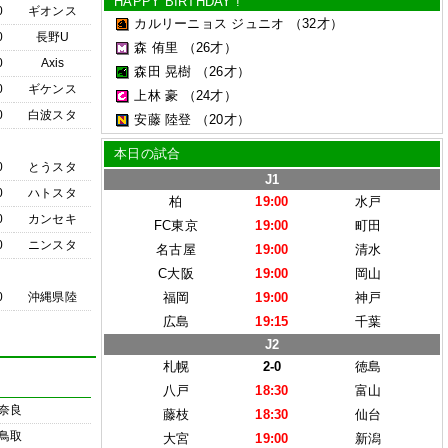
HAPPY BIRTHDAY !
0
ギオンス
カルリーニョス ジュニオ
（32才）
0
長野U
森 侑里
（26才）
0
Axis
森田 晃樹
（26才）
0
ギケンス
上林 豪
（24才）
0
白波スタ
安藤 陸登
（20才）
本日の試合
0
とうスタ
J1
0
ハトスタ
柏
19:00
水戸
0
カンセキ
FC東京
19:00
町田
0
ニンスタ
名古屋
19:00
清水
C大阪
19:00
岡山
0
沖縄県陸
福岡
19:00
神戸
広島
19:15
千葉
J2
札幌
2-0
徳島
八戸
18:30
富山
奈良
藤枝
18:30
仙台
鳥取
大宮
19:00
新潟