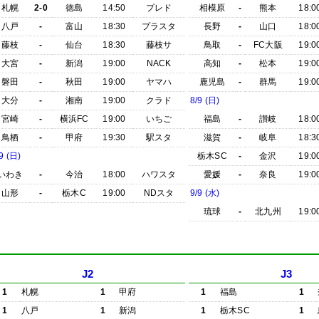
札幌
2-0
徳島
14:50
プレド
相模原
-
熊本
18:0
八戸
-
富山
18:30
プラスタ
長野
-
山口
18:0
藤枝
-
仙台
18:30
藤枝サ
鳥取
-
FC大阪
19:0
大宮
-
新潟
19:00
NACK
高知
-
松本
19:0
磐田
-
秋田
19:00
ヤマハ
鹿児島
-
群馬
19:0
大分
-
湘南
19:00
クラド
8/9 (日)
宮崎
-
横浜FC
19:00
いちご
福島
-
讃岐
18:0
鳥栖
-
甲府
19:30
駅スタ
滋賀
-
岐阜
18:3
9 (日)
栃木SC
-
金沢
19:0
いわき
-
今治
18:00
ハワスタ
愛媛
-
奈良
19:0
山形
-
栃木C
19:00
NDスタ
9/9 (水)
琉球
-
北九州
19:0
J2
J3
1
札幌
1
甲府
1
福島
1
1
八戸
1
新潟
1
栃木SC
1