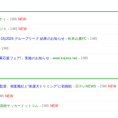
ティ
-
19時
NEW
ージャ
-
19時
NEW
15)2026 グループリーグ 結果のお知らせ
-
松本山雅FC
-
19時
-
19時
幕応援フェア!」実施のお知らせ
-
www.kojima.net
-
19時
監督、相葉雅紀と“保護犬トリミング”に初挑戦
-
日テレNEWS
-
20時
NEW
0時
NEW
高校サッカードットコム
-
20時
NEW