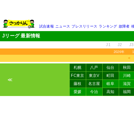
試合速報
ニュース
プレスリリース
ランキング
故障者
Jリーグ 最新情報
J1
J2
J3
2026年
＜
札幌
八戸
仙台
秋田
FC東京
東京V
町田
川崎
≪
藤枝
名古屋
岐阜
滋賀
愛媛
今治
高知
福岡