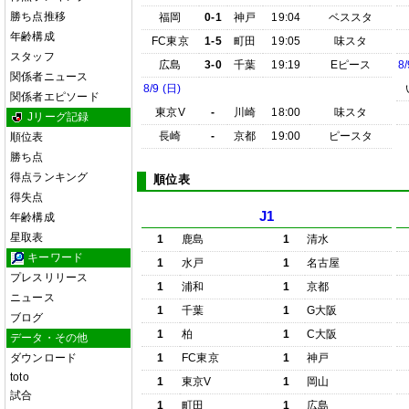
勝ち点推移
福岡
0-1
神戸
19:04
ベススタ
年齢構成
FC東京
1-5
町田
19:05
味スタ
スタッフ
広島
3-0
千葉
19:19
Eピース
8/
関係者ニュース
8/9 (日)
関係者エピソード
東京V
-
川崎
18:00
味スタ
Jリーグ記録
長崎
-
京都
19:00
ピースタ
順位表
勝ち点
得点ランキング
順位表
得失点
J1
年齢構成
星取表
1
鹿島
1
清水
キーワード
1
水戸
1
名古屋
プレスリリース
1
浦和
1
京都
ニュース
1
千葉
1
G大阪
ブログ
1
柏
1
C大阪
データ・その他
ダウンロード
1
FC東京
1
神戸
toto
1
東京V
1
岡山
試合
1
町田
1
広島