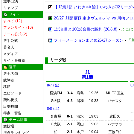
選手出演
【J2第1節 いわき×今治】いわきがJ2リー
キャンプ
サイト
26/27 J1開幕戦 東京ヴェルディ vs 川崎フ
すべて (12)
ファンサイト (10)
1試合目と100試合目の勝利 (26.8.8)
-
よこは
チーム公式 (2)
フォーメーションまとめ26/27シーズン
-
「
選手公式
著名人
メディア
リーグ戦
サイトを推薦
選手
J1
選手名鑑
第1節
故障者
8/7 (金)
8/
移籍
横浜FM
3-4
鹿島
19:26
MUFG国立
エピソード
契約状況
G大阪
4-3
浦和
19:33
パナスタ
出場時間
8/8 (土)
得点・警告
名古屋
0-1
清水
19:03
豊田ス
チーム情報
C大阪
2-1
岡山
19:03
ハナサカ
競技場
柏
2-1
水戸
19:04
三協F柏
得点ランキング