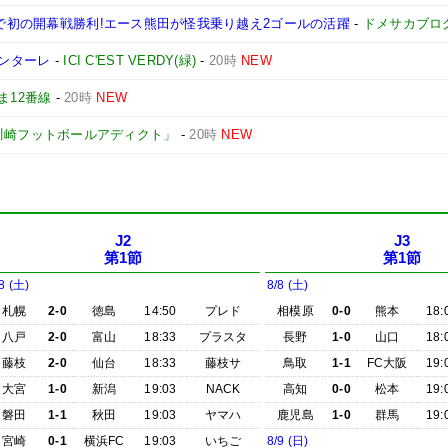
グで初の開幕戦勝利!エース熊田が怪我乗り越え2ゴールの活躍
-
ドメサカブロ
ロンターレ
-
ICI C'EST VERDY(緑)
-
20時
NEW
ま12番線
-
20時
NEW
川崎フットボールアディクト」
-
20時
NEW
J2
J3
第1節
第1節
8 (土)
8/8 (土)
札幌
2-0
徳島
14:50
プレド
相模原
0-0
熊本
18:
八戸
2-0
富山
18:33
プラスタ
長野
1-0
山口
18:
藤枝
2-0
仙台
18:33
藤枝サ
鳥取
1-1
FC大阪
19:
大宮
1-0
新潟
19:03
NACK
高知
0-0
松本
19:
磐田
1-1
秋田
19:03
ヤマハ
鹿児島
1-0
群馬
19:
宮崎
0-1
横浜FC
19:03
いちご
8/9 (日)