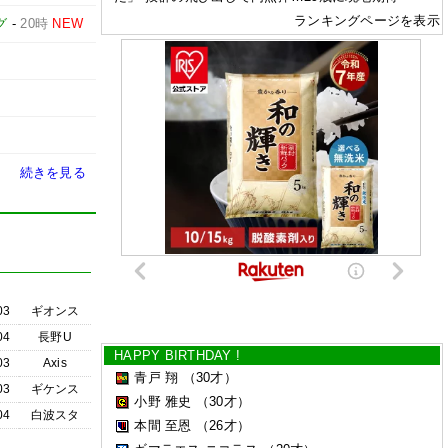
ランキングページを表示
グ
-
20時
NEW
続きを見る
03
ギオンス
04
長野U
HAPPY BIRTHDAY !
03
Axis
青戸 翔
（30才）
03
ギケンス
小野 雅史
（30才）
04
白波スタ
本間 至恩
（26才）