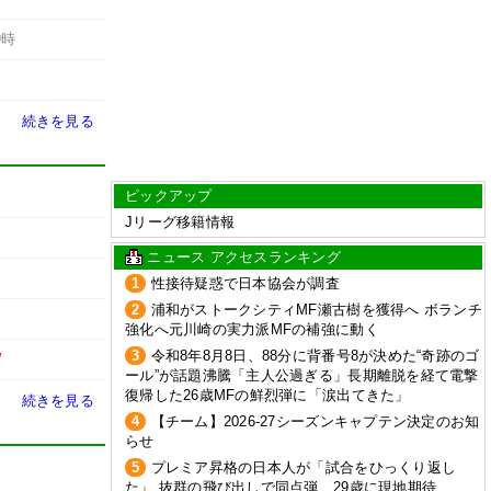
9時
続きを見る
ピックアップ
Jリーグ移籍情報
ニュース アクセスランキング
1
性接待疑惑で日本協会が調査
2
浦和がストークシティMF瀬古樹を獲得へ ボランチ
強化へ元川崎の実力派MFの補強に動く
3
令和8年8月8日、88分に背番号8が決めた“奇跡のゴ
W
ール”が話題沸騰「主人公過ぎる」長期離脱を経て電撃
復帰した26歳MFの鮮烈弾に「涙出てきた」
続きを見る
4
【チーム】2026-27シーズンキャプテン決定のお知
らせ
5
プレミア昇格の日本人が「試合をひっくり返し
た」 抜群の飛び出しで同点弾…29歳に現地期待