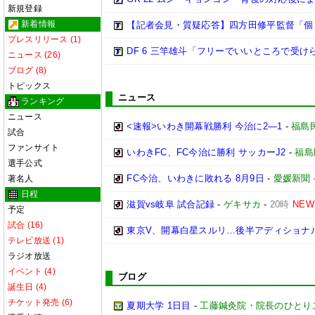
新規登録
新着情報
【記者会見・質疑応答】四方田修平監督「個
プレスリリース (1)
DF 6 三竿雄斗「フリーでいいところで受
ニュース (26)
ブログ (8)
トピックス
ニュース
ランキング
ニュース
<速報>いわき開幕戦勝利 今治に2―1
-
福島
試合
ファンサイト
いわきFC、FC今治に勝利 サッカーJ2
-
福島
選手公式
FC今治、いわきに敗れる 8月9日
-
愛媛新聞
著名人
日程
滋賀vs岐阜 試合記録
-
ゲキサカ
-
20時
NEW
予定
試合 (16)
東京V、開幕白星スルリ…後半アディショナ
テレビ放送 (1)
ラジオ放送
イベント (4)
ブログ
誕生日 (4)
チケット発売 (6)
夏期大学 1日目
-
工藤鍼灸院・院長のひとり