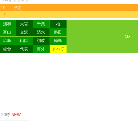
FAワールドカップ
12月
予定
＞
浦和
大宮
千葉
柏
富山
金沢
清水
磐田
≫
広島
山口
讃岐
徳島
総合
代表
海外
すべて
-
20時
NEW