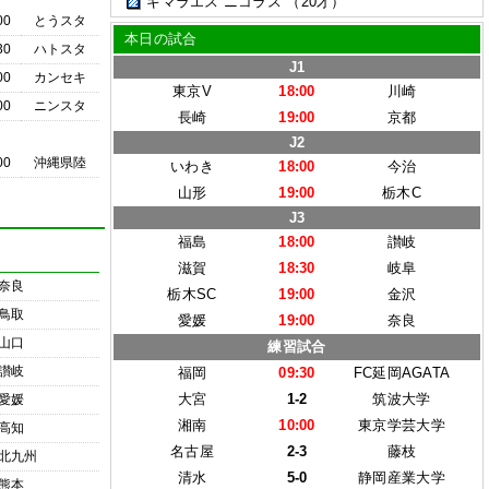
ギマラエス ニコラス
（20才）
00
とうスタ
本日の試合
30
ハトスタ
J1
00
カンセキ
東京V
18:00
川崎
00
ニンスタ
長崎
19:00
京都
J2
00
沖縄県陸
いわき
18:00
今治
山形
19:00
栃木C
J3
福島
18:00
讃岐
滋賀
18:30
岐阜
奈良
栃木SC
19:00
金沢
鳥取
愛媛
19:00
奈良
山口
練習試合
讃岐
福岡
09:30
FC延岡AGATA
大宮
1-2
筑波大学
愛媛
湘南
10:00
東京学芸大学
高知
名古屋
2-3
藤枝
北九州
清水
5-0
静岡産業大学
熊本