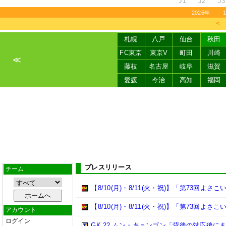
J1
J2
J3
2026年
＜
札幌
八戸
仙台
秋田
FC東京
東京V
町田
川崎
≪
藤枝
名古屋
岐阜
滋賀
愛媛
今治
高知
福岡
プレスリリース
チーム
【8/10(月)・8/11(火・祝)】「第73回
【8/10(月)・8/11(火・祝)】「第73回よ
アカウント
ログイン
GK 22 ムン・キョンゴン「背後の対応後