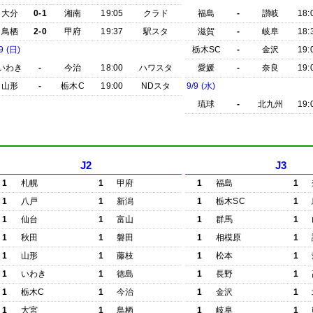
大分
0-1
湘南
19:05
クラド
福島
-
讃岐
18:
鳥栖
2-0
甲府
19:37
駅スタ
滋賀
-
岐阜
18:
9 (日)
栃木SC
-
金沢
19:
いわき
-
今治
18:00
ハワスタ
愛媛
-
奈良
19:
山形
-
栃木C
19:00
NDスタ
9/9 (水)
琉球
-
北九州
19:
J2
J3
1
札幌
1
甲府
1
福島
1
1
八戸
1
新潟
1
栃木SC
1
1
仙台
1
富山
1
群馬
1
1
秋田
1
磐田
1
相模原
1
1
山形
1
藤枝
1
松本
1
1
いわき
1
徳島
1
長野
1
1
栃木C
1
今治
1
金沢
1
1
大宮
1
鳥栖
1
岐阜
1