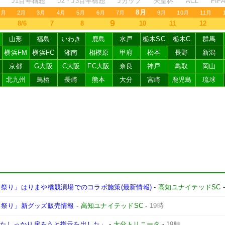
J1百年構想
J2・J3百年構想
Jカップ
天皇杯
ACL
FI
8月
1月
2月
3月
4月
5月
6月
7月
9月
10月
11月
9
8/6
7
8
10
11
12
山形
福島
いわき
鹿島
水戸
栃木SC
栃木C
群馬
横浜FM
横浜FC
湘南
相模原
甲府
松本
長野
新潟
京都
G大阪
C大阪
FC大阪
奈良
神戸
鳥取
岡山
北九州
鳥栖
長崎
熊本
大分
宮崎
鹿児島
琉球
よさこい祭り」はりまや橋競演場でのコラボ施策(最新情報)
-
高知ユナイテッドSC
さこい祭り」新グッズ販売情報
-
高知ユナイテッドSC
-
19時
にまたしっかり戻ろうと指示を出した」
-
大分トリニータ
-
19時