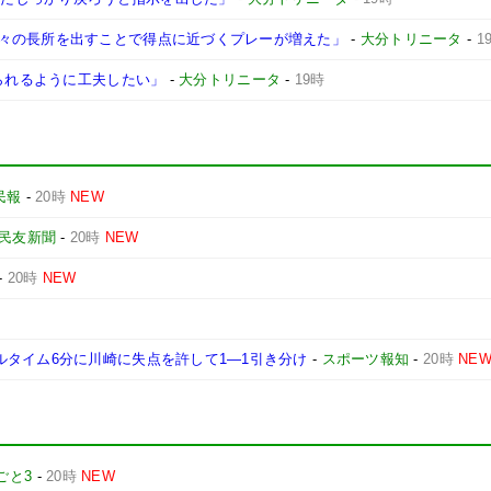
々の長所を出すことで得点に近づくプレーが増えた」
-
大分トリニータ
-
1
けられるように工夫したい」
-
大分トリニータ
-
19時
民報
-
20時
NEW
民友新聞
-
20時
NEW
-
20時
NEW
ルタイム6分に川崎に失点を許して1―1引き分け
-
スポーツ報知
-
20時
NE
ごと3
-
20時
NEW